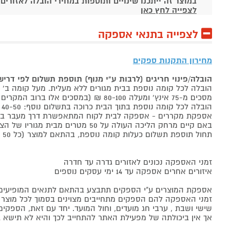
במוצר זה ייתכנו שינויים ותוספות במחירי הובלה לאזורים
לצפייה לחץ כאן
לצפייה בתנאי אספקה
מחירון התקנות ספקים
הובלה/פינוי חריגים (לרבות ע"י מנוף) תוספת תשלום לפי דרי
הובלה לכל קומה נוספת בבית מגורים ללא מעלית. מעל קומה ב' 40-50 ₪ למוצר לבן, 60-80 ₪ למקרר/מקפיא, מסכים עד 65 אינץ' בין 50-80 ₪
מסכים מ-75 אינץ' ומעלה 80-100 ₪ (במסכים אלו ברוב המקרים יידרש מנוף ותחול הוראת הובלה חריגה שלעיל. אם לא יידרש מנוף תחול תוספת הקומות כבר מהקומה הראשונה)
הובלה לכל קומה נוספת בתוך הבית כרוכה בתשלום נוסף: 40-50 ₪ למוצר לבן, 60-80 ₪ למקרר/מקפיא, מסכים עד 65 אינץ' בין 50-80 ₪, מסכים מ-75 אינץ' ומעלה 80-100 ₪.
אספקת מקררים - אספקה לבית לקוח המתאפשרת דרך מעבר בכניסה הראשית עד
באם קיים מרחק הליכה העולה על 50 מטרים מבית מגוריו של הצרכן בשל חניה מרוחקת או חוסר גישה לביתו,
תחול תוספת תשלום כעלות קומה נוספת, בהתאם למוצר (כל 50 מטרים יחשבו כקומה נוספת).
זמני האספקה נכונים לאזורים גדרה עד חדרה
איזורים אחרים אספקה עד 14 ימי עסקים נוספים
אספקת המוצרים ע"י הספקים תתבצע בהתאם לתנאים המופיעים ב
זמני האספקה להם הספקים מתחייבים מצוינים בסמוך לכל מוצר ומו
שישי ושבת , ערבי חג מועדים, וחול המועד. יחד עם זאת, הספ
אך אין ביכולתה של מפעילת האתר להתחייב לכך והיא לא תישא ב