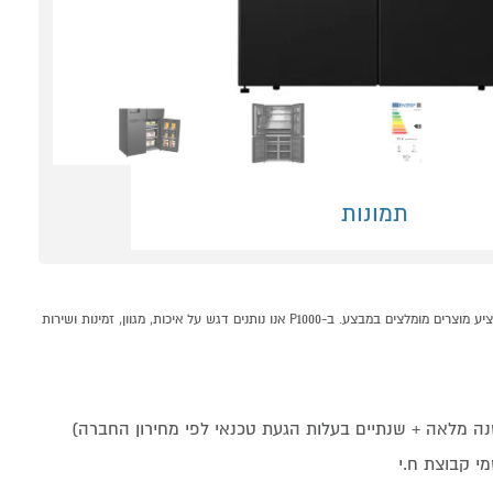
תמונות
מקרר 4 דלתות הפוך 584 ליטר Hisense RQ760N4SBFE קונים אונליין בקטגוריית מקרר 4 דלתות במחלקת מקררים ומקפיאים בP1000 - אתר קניות ישראלי בטוח, משתלם ונוח המציע מוצרים מומלצים במבצע. ב-P1000 אנו נותנים דגש על איכות, מגוון, זמינות ושירות
י קבוצת ח.י