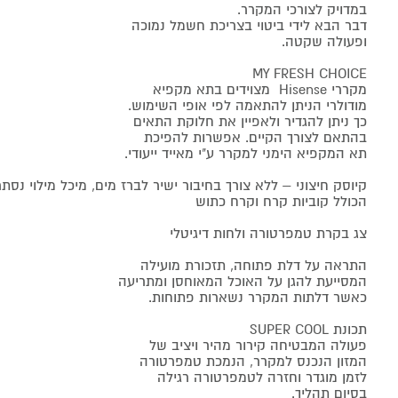
במדויק לצורכי המקרר.
דבר הבא לידי ביטוי בצריכת חשמל נמוכה
ופעולה שקטה.
MY FRESH CHOICE
מקררי Hisense מצוידים בתא מקפיא
מודולרי הניתן להתאמה לפי אופי השימוש.
כך ניתן להגדיר ולאפיין את חלוקת התאים
בהתאם לצורך הקיים. אפשרות להפיכת
תא המקפיא הימני למקרר ע"י מאייד ייעודי.
הכולל קוביות קרח וקרח כתוש
צג בקרת טמפרטורה ולחות דיגיטלי
התראה על דלת פתוחה, תזכורת מועילה
המסייעת להגן על האוכל המאוחסן ומתריעה
כאשר דלתות המקרר נשארות פתוחות.
תכונת SUPER COOL
פעולה המבטיחה קירור מהיר ויציב של
המזון הנכנס למקרר, הנמכת טמפרטורה
לזמן מוגדר וחזרה לטמפרטורה רגילה
בסיום תהליך.