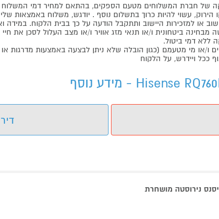
 של חברת המשלוחים מטעם הספקים, בהתאם למחיר דמי המשלוח ש
הירוק, עשוי להיות כרוך בתשלום נוסף . יודגש, משלוח באמצאות שליח
ליישוב או למזכירות היישוב ותתקבל הודעה על כך בבית הלקוח. במיד
בחינה ביטחונית ו/או תנאי מזג אוויר ו/או מצב העלול לסכן את חיי ה
 ללא דמי ביטול.
ו/או מי מטעמם (כגון הובלה שלא ניתן לבצעה באמצעות מדרגות או 
ף ככל ויידרש, על הלקוח
דירו