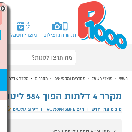
×
תקשורת וצילום
מוצרי חשמל
מח
ראשי
מוצרי חשמל
מקררים ומקפיאים
מקררים
מקרר 4 דלתות
מקרר 4 דלתות הפוך 584 ליטר Hisense RQ760N4SBFE
סוג מוצר: חדש
|
דגם RQ760N4SBFE
|
דירוג גולשים
ציפוי VCM דוחה טביעות אצבע