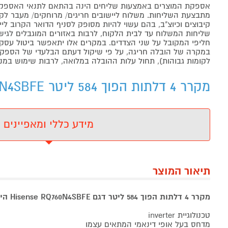
אספקת המוצרים באמצעות שליחים הינה בהתאם לתנאי האספקה
מתבצעת השליחות. משלוח ליישובים חריגים/ מרוחקים/ מעבר לקו 
קיבוצים וכיוצ"ב, בהם עשוי להיות מסופק לסניף הדואר הקרוב 
שליחות המשלוח עד לבית הלקוח, לרבות באזורים המוגבלים לגישה מ
חליפי המקובל על שני הצדדים. במקרים אלו יתאפשר ביטול עסקה
במקרה של הובלה חריגה, על פי שיקול דעתם הבלעדי של הספקים 
לקומות גבוהות), תחול עלות ההובלה במלואה, לרבות שימוש במנו
מקרר 4 דלתות הפוך 584 ליטר Hisense RQ760N4SBFE - מידע נוסף
מידע כללי ומאפיינים
תיאור המוצר
מקרר 4 דלתות הפוך 584 ליטר דגם Hisense RQ760N4SBFE הייסנס נירוסטה מושחרת
טכנולוגיית inverter
מדחס בעל אופי דינאמי המתאים עצמו