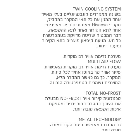
TWIN COOLING SYSTEM
בשונה ממקררים קונבנציונליים בעלי מאייד
אחד המזין את כל תאי המקרר במקביל,
מקררי Hisense מאובזרים ב 2- מאיידים:
אחד לתא הקירור ואחד לתא ההקפאה,
דבר המבטיח שליטה מדויקת בטמפרטורת
כל תא, מניעת קיפאון מוצרים בתא הקירור
ומעבר ריחות.
מערכת זרימת אוויר רב מוקדית
MULTI AIR FLOW
מערכת זרימת אוויר רב מוקדית מאפשרת
פיזור אוויר קר באופן אחיד לכל פינות
המקרר. כך גם כאשר המקרר מלא,
המוצרים נשמרים בטמפרטורה הנכונה.
TOTAL NO-FROST
טכנולוגית קירור אויר NO-FROST מבטלת
את הצורך בהסרת כפור ידנית ומספקת
איכות הקפאה טובה יותר.
METAL TECHNOLOGY
גב מתכת המאפשר פיזור הקור בצורה
טובה יותר.