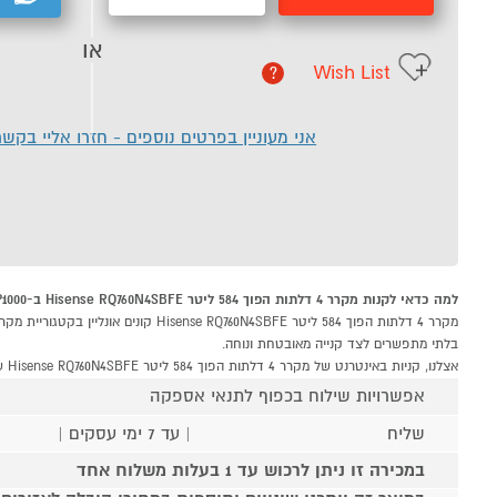
או
Wish List
?
אני מעוניין בפרטים נוספים - חזרו אליי בקש
למה כדאי לקנות מקרר 4 דלתות הפוך 584 ליטר Hisense RQ760N4SBFE ב-P1000
בלתי מתפשרים לצד קנייה מאובטחת ונוחה.
אצלנו, קניות באינטרנט של מקרר 4 דלתות הפוך 584 ליטר Hisense RQ760N4SBFE שוות לך פי אלף!
אפשרויות שילוח בכפוף לתנאי אספקה
שליח
| עד 7 ימי עסקים |
במכירה זו ניתן לרכוש עד 1 בעלות משלוח אחד