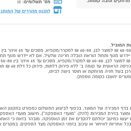
 מרחקים וגובה קומות.
מס' תשלומים:
12
למגוון מקררים של המותג
שת המוביל
.
 קומה ב' ללא פירוק דלתות, פירוק כל דלת 60 ₪ תוספת למוביל בבית.
דף המכירה של המוצר, בכפוף לביצוע התשלום כמפורט בתקנון האת
צר בזירת המכירות (להלן: "מועדי האספקה"). חישוב מועדי האספקה יה
קים יעשו כמיטב יכולתם להקדים את זמן האספקה. מובהר בזאת כי ה
כל אחריות לאיחור או עיכוב בזמני האספקה מצד הספקים. במקרים א