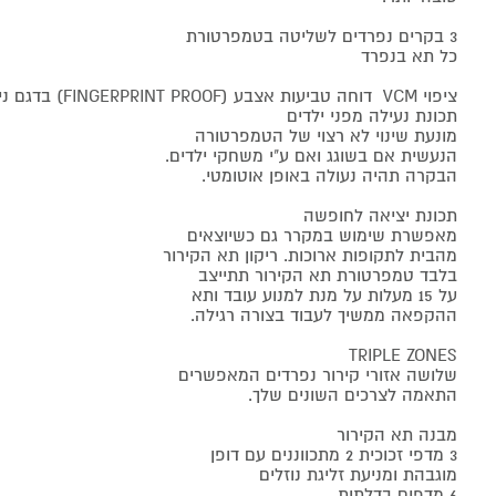
3 בקרים נפרדים לשליטה בטמפרטורת
כל תא בנפרד
ציפוי VCM דוחה טביעות אצבע (FINGERPRINT PROOF) בדגם נירוסטה
תכונת נעילה מפני ילדים
מונעת שינוי לא רצוי של הטמפרטורה
הנעשית אם בשוגג ואם ע"י משחקי ילדים.
הבקרה תהיה נעולה באופן אוטומטי.
תכונת יציאה לחופשה
מאפשרת שימוש במקרר גם כשיוצאים
מהבית לתקופות ארוכות. ריקון תא הקירור
בלבד טמפרטורת תא הקירור תתייצב
על 15 מעלות על מנת למנוע עובד ותא
ההקפאה ממשיך לעבוד בצורה רגילה.
TRIPLE ZONES
שלושה אזורי קירור נפרדים המאפשרים
התאמה לצרכים השונים שלך.
מבנה תא הקירור
3 מדפי זכוכית 2 מתכווננים עם דופן
מוגבהת ומניעת זליגת נוזלים
6 מדפים בדלתות