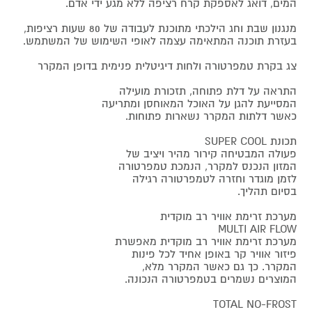
המים, דואג לאספקת קרח רציפה ללא מגע ידי אדם.
מנגנון שבת וחג הילכתי מתוכנת לעבודה של 80 שעות רציפות,
בעזרת תוכנה המתאימה עצמה לאופי השימוש של המשתמש.
צג בקרת טמפרטורה ולחות דיגיטלית פנימית בדופן המקרר
התראה על דלת פתוחה, תזכורת מועילה
המסייעת להגן על האוכל המאוחסן ומתריעה
כאשר דלתות המקרר נשארות פתוחות.
תכונת SUPER COOL
פעולה המבטיחה קירור מהיר ויציב של
המזון הנכנס למקרר, הנמכת טמפרטורה
לזמן מוגדר וחזרה לטמפרטורה רגילה
בסיום תהליך.
מערכת זרימת אוויר רב מוקדית
MULTI AIR FLOW
מערכת זרימת אוויר רב מוקדית מאפשרת
פיזור אוויר קר באופן אחיד לכל פינות
המקרר. כך גם כאשר המקרר מלא,
המוצרים נשמרים בטמפרטורה הנכונה.
TOTAL NO-FROST