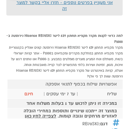
אני מעוניין בפרטים נוספים - חזרו אליי בקשר למוצר
זה
למה כדאי לקנות מקרר מקפיא תחתון 629 ליטר Hisense RB70SKI נירוסטה ב-
P1000
מקרר מקפיא תחתון 629 ליטר Hisense RB70SKI נירוסטה קונים אונליין בקטגוריית
מקרר מקפיא תחתון במחלקת מקררים ומקפיאים בP1000 - אתר קניות ישראלי
בטוח, משתלם ונוח המציע מוצרים מומלצים במבצע. ב-P1000 אנו נותנים דגש על
איכות, מגוון, זמינות ושירות בלתי מתפשרים לצד קנייה מאובטחת ונוחה.
אצלנו, קניות באינטרנט של מקרר מקפיא תחתון 629 ליטר Hisense RB70SKI
נירוסטה שוות לך פי אלף!
אפשרויות שילוח בכפוף לתנאי אספקה
שליח
| עד 7 ימי עסקים |
חינם
במכירה זו ניתן לרכוש עד 1 בעלות משלוח אחד
במוצר זה ייתכנו שינויים ותוספות במחירי הובלה
לאזורים מרחקים וגובה קומות.
לצפייה לחץ כאן
דגם:
RB70SKI