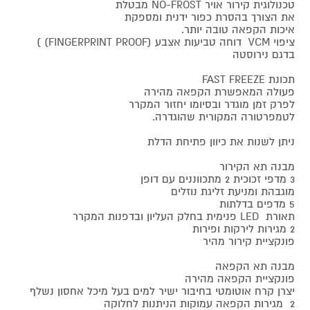
טכנולוגית קירור אויר NO-FROST מבטלת
את הצורך בהסרת כפור ידנית ומספקת
איכות הקפאה טובה יותר.
ציפוי VCM דוחה טביעות אצבע (FINGERPRINT PROOF) )
בדגם נירוסטה
תכונת FAST FREEZE
פעולה המאפשרת הקפאה מהירה
לפרק זמן מוגדר ובסיומו יחזור המקרר
לטמפרטורה המקורית שהוגדרה.
ניתן לשנות את כיוון פתיחת הדלת
מבנה תא הקירור
3 מדפי זכוכית 2 מתכווננים עם דופן
מוגבהת ומניעת זליגת נוזלים
5 מדפים בדלתות
תאורת LED פנימית בחלק העליון ובדפנות המקרר
2 מגירות לירקות ופירות
פונקציית קירור מהיר
מבנה תא הקפאה
פונקציית הקפאה מהירה
יצרן קרח אוטומטי בחיבור ישיר למים בעל מיכל אחסון נשלף
2 מגירות הקפאה עמוקות הניתנות לחלוקה