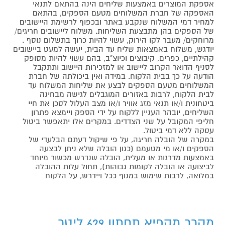
אספקת המוצרים באמצעות שליחים הינה בהתאם לתנאי
האספקה של חברת המשלוחים מטעם הספקים, בהתאם
למחיר דמי המשלוח שנקבע באתר ובכפוף לרשימת היישובים
של הספקים בהן מתבצעת השליחות. משלוח ליישובים חריגים/
מרוחקים/ מעבר לקו הירוק, עשוי להיות כרוך בתשלום נוסף .
יודגש, משלוח באמצאות שליח עד הבית, יעשה למעט ביישובים
קהילתיים, כפרים, קיבוצים וכיוצ"ב, בהם עשוי להיות מסופק
לסניף הדואר הקרוב ליישוב או למזכירות היישוב ותתקבל
הודעה על כך בבית הלקוח. במידה ואין ביכולתה של חברת
המשלוחים מטעם הספקים לבצע את שליחות המשלוח עד
לבית הלקוח, לרבות באזורים המוגבלים לגישה מבחינה
ביטחונית ו/או תנאי מזג אוויר ו/או מצב העלול לסכן את חיי
השליחים, יובהר העניין ללקוח על ידי הספק ויימצא פתרון
חליפי המקובל על שני הצדדים. במקרים אלו יתאפשר ביטול
עסקה ללא דמי ביטול.
במקרה של הובלה חריגה, על פי שיקול דעתם הבלעדי של
הספקים ו/או מי מטעמם (כגון הובלה שלא ניתן לבצעה
באמצעות מדרגות או מעלית, הובלה שנדרש מכשור מיוחד
לביצועה או הובלה לקומות גבוהות), תחול עלות ההובלה
במלואה, לרבות שימוש במנוף ככל ויידרש, על הלקוח
מקרר מקפיא תחתון 629 ליטר