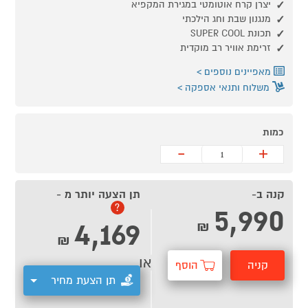
יצרן קרח אוטומטי במגירת המקפיא
מנגנון שבת וחג הילכתי
תכונת SUPER COOL
זרימת אוויר רב מוקדית
מאפיינים נוספים
משלוח ותנאי אספקה
כמות
-
+
קנה ב-
תן הצעה יותר מ -
5,990
?
4,169
₪
₪
או
קניה
הוסף
תן הצעת מחיר
מהירה
לסל