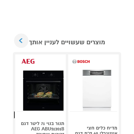
Next
מוצרים שעשויים לעניין אותך
*סדנת 
וקונדי
מתנ
מהנמכרי
תנור בנוי 71 ליטר דגם
מדיח כלים חצי
AEG ABU51201B
DSM5760 גוון ז
אינטגרלי 60 ס"מ דגם