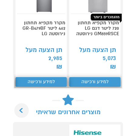
מהנמכרים ביותר
מקרר מקפיא תחתון
מקרר מקפיא תחתון
720 ליטר דגם LG
462 ליטר GR-B479BF
GM859RSCE נירוסטה
נירוסטה LG
N39VXCT
תן הצעה מעל
תן הצעה מעל
תן 
,909
2,985
5,073
₪
₪
₪
למידע ורכישה
למידע ורכישה
ל
Next
מוצרים אחרונים שראיתי