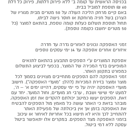
בכניסה הראשית עד קומה ב' ללא פירוק דלתות, פירוק כל דלת
60 ₪ תוספת למוביל בבית.
באם קיים מרחק הליכה העולה על 50 מטרים מבית מגוריו של
הצרכן בשל חניה מרוחקת או חוסר גישה לביתו,
תחול תוספת תשלום כעלות קומה נוספת, בהתאם למוצר (כל
50 מטרים יחשבו כקומה נוספת).
זמני האספקה נכונים לאזורים גדרה עד חדרה
איזורים אחרים אספקה עד 14 ימי עסקים נוספים
אספקת המוצרים ע"י הספקים תתבצע בהתאם לתנאים
המופיעים בדף המכירה של המוצר, בכפוף לביצוע התשלום
כמפורט בתקנון האתר.
זמני האספקה להם הספקים מתחייבים מצוינים בסמוך לכל
מוצר ומוצר בזירת המכירות (להלן: "מועדי האספקה"). חישוב
מועדי האספקה יהיה על פי ימי עסקים, דהיינו ימים א' – ה',
למעט ימי שישי ושבת , ערבי חג מועדים, וחול המועד. יחד עם
זאת, הספקים יעשו כמיטב יכולתם להקדים את זמן האספקה.
מובהר בזאת כי האתר עושה כל מאמץ מול הספקים להבטיח
את האספקה בזמן אך אין ביכולתה של מפעילת האתר
להתחייב לכך והיא לא תישא בכל אחריות לאיחור או עיכוב
בזמני האספקה מצד הספקים. במקרים אלו יתאפשר ביטול
עסקה ללא דמי ביטול.