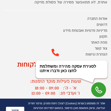
אחרת. לא תתאפשר מסירה של פסולת מזיקה
אודות החברה
דרושים
מדיניות פרטיות ואבטחת מידע
תקנון
מפת האתר
צור קשר
הצהרת נגישות
מוקד הזמנות ושירות לקוחות
03-9545370
שעות פעילות מוקד הזמנות:
א' - ה':
09:00 - 18:00
ו' וערבי חג:
09:00 - 13:00
שעות פעילות מוקד שירות לקוחות:
אתר זה משתמש בעוגיות (Cookies) לצורך ניתוח נתונים, שיפור חוויית
א' - ד':
09:00 - 16:30
הגלישה, שיווק והתאמת תוכן פרסומי, בהתאם למדיניות הפרטיות
אישור