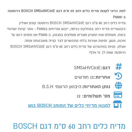
למה כדאי לקנות מדיח כלים רחב 60 ס"מ דגם BOSCH SMS4HVC03E נירוסטה
ב-P1000
מדיח כלים רחב 60 ס"מ דגם BOSCH SMS4HVC03E נירוסטה קונים אונליין
בקטגוריית מדיח רחב במחלקת כביסה, ייבוש ומדיחים בP1000 - אתר קניות ישראלי
בטוח, משתלם ונוח המציע מוצרים מומלצים במבצע. ב-P1000 אנו נותנים דגש על
איכות, מגוון, זמינות ושירות בלתי מתפשרים לצד קנייה מאובטחת ונוחה.
אצלנו, קניות באינטרנט של מדיח כלים רחב 60 ס"מ דגם BOSCH SMS4HVC03E
נירוסטה שוות לך פי אלף!
דגם:
SMS4HVC03E
אחריות:
12 חודשים
נותן האחריות:
היבואן הרשמי B.S.H
מס' תשלומים:
12
למגוון מדיחי כלים של המותג
BOSCH בוש
מדיח כלים רחב 60 ס"מ דגם BOSCH