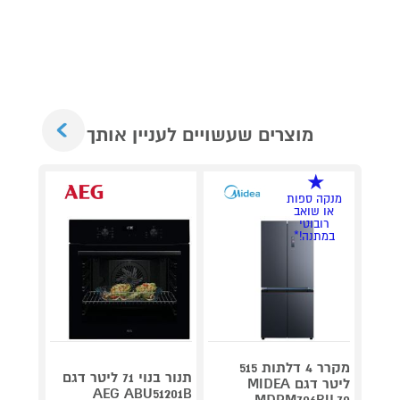
Next
מוצרים שעשויים לעניין אותך
מנקה ספות
או שואב
רובוטי
במתנה!*
מקרר 4 דלתות 515
תנור בנוי 71 ליטר דגם
ליטר דגם MIDEA
AEG ABU51201B
MDRM706BIL70
G7241B1