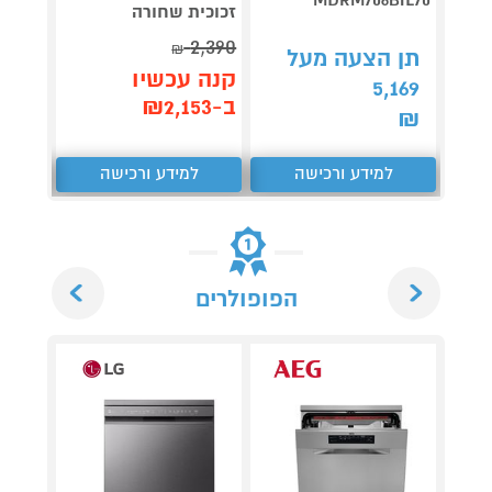
זכוכית שחורה
2,390
₪
תן הצעה מעל
תן 
קנה עכשיו
,865
5,169
ב-₪2,153
₪
₪
למידע ורכישה
למידע ורכישה
ל
Next
Previous
הפופולרים