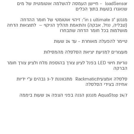
loadSensor - חיישן העמסה להשלמה אוטומטית של מים
שנאגרו בטעות בתוך הכלים
מנגנון "3 in 1 ultimate": זיהוי אוטומטי של חומר ההדחה
(טבליה, נוזל, אבקה) והתאמת תהליך הניקוי – לתוצאות הדחה
מושלמות בכל חומר הדחה שתבחרו
טיימר להפעלה מאוחרת - עד 24 שעות
מעצורים למניעת יציאת הסלסלה מהמסילות
נוריות חיווי LED בפנל לציון צורך בהוספת מלח ולציון צורך חומר
הברקה
סלסלה אמצעיתRackmatic מתכווננת ל-3 גבהים ע"י ידיות
אחיזה בצידי הסלסלה
24/7 AquaStop מנגנון הגנה בפני הצפה 24 שעות ביממה