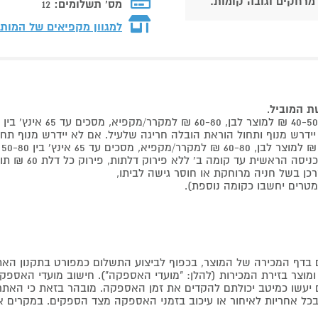
 מרחקים וגובה קומות.
מס' תשלומים:
12
למגוון מקפיאים של המות
שת המוביל
.
 קומה ב' ללא פירוק דלתות, פירוק כל דלת 60 ₪ תוספת למוביל בבית.
דף המכירה של המוצר, בכפוף לביצוע התשלום כמפורט בתקנון האת
צר בזירת המכירות (להלן: "מועדי האספקה"). חישוב מועדי האספקה יה
קים יעשו כמיטב יכולתם להקדים את זמן האספקה. מובהר בזאת כי ה
כל אחריות לאיחור או עיכוב בזמני האספקה מצד הספקים. במקרים א