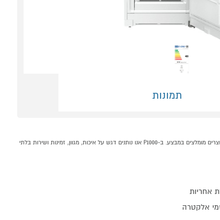
תמונות
מקפיא 278 ליטר 7 מגירות דגם LIEBHERR FNe5207 לבן קונים אונליין בקטגוריית מקפיאים במחלקת מקררים ומקפיאים בP1000 - אתר קניות ישראלי בטוח, משתלם ונוח המציע מוצרים מומלצים במבצע. ב-P1000 אנו נותנים דגש על איכות, מגוון, זמינות ושירות בלתי
ת אחריות
מי אלקטרה