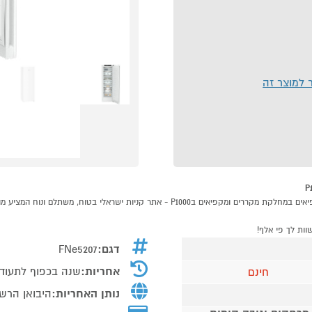
ר למוצר זה
דגם:
FNe5207
אחריות:
שנה בכפוף לתעוד
חינם
נותן האחריות:
היבואן הרש