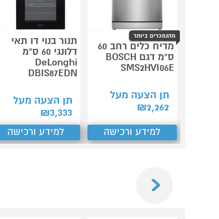
מהנמכרים ביותר
תנור בנוי דו תאי
מדיח כלים רחב 60
דלונגי 60 ס"מ
ס"מ דגם BOSCH
DeLonghi
SMS2HVI06E
DBIS87EDN
תן הצעה מעל
תן הצעה מעל
₪
2,262
₪
3,333
למידע ורכישה
למידע ורכישה
Previous