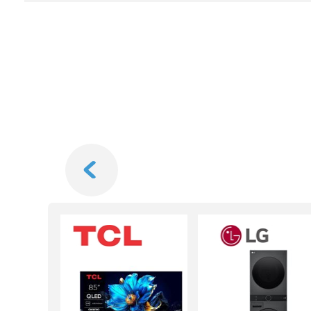
Next
חודשים
*במתנה!