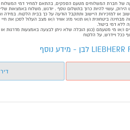
 של חברת המשלוחים מטעם הספקים, בהתאם למחיר דמי המשלוח ש
הירוק, עשוי להיות כרוך בתשלום נוסף . יודגש, משלוח באמצאות שליח
ליישוב או למזכירות היישוב ותתקבל הודעה על כך בבית הלקוח. במיד
בחינה ביטחונית ו/או תנאי מזג אוויר ו/או מצב העלול לסכן את חיי ה
 ללא דמי ביטול.
ו/או מי מטעמם (כגון הובלה שלא ניתן לבצעה באמצעות מדרגות או 
ף ככל ויידרש, על הלקוח
דירו