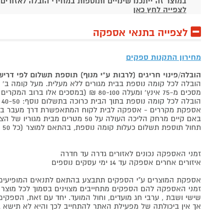
במוצר זה ייתכנו שינויים ותוספות במחירי הובלה לאזורים
לצפייה לחץ כאן
לצפייה בתנאי אספקה
מחירון התקנות ספקים
הובלה/פינוי חריגים (לרבות ע"י מנוף) תוספת תשלום לפי דרי
הובלה לכל קומה נוספת בבית מגורים ללא מעלית. מעל קומה ב' 40-50 ₪ למוצר לבן, 60-80 ₪ למקרר/מקפיא, מסכים עד 65 אינץ' בין 50-80 ₪
מסכים מ-75 אינץ' ומעלה 80-100 ₪ (במסכים אלו ברוב המקרים יידרש מנוף ותחול הוראת הובלה חריגה שלעיל. אם לא יידרש מנוף תחול תוספת הקומות כבר מהקומה הראשונה)
הובלה לכל קומה נוספת בתוך הבית כרוכה בתשלום נוסף: 40-50 ₪ למוצר לבן, 60-80 ₪ למקרר/מקפיא, מסכים עד 65 אינץ' בין 50-80 ₪, מסכים מ-75 אינץ' ומעלה 80-100 ₪.
אספקת מקררים - אספקה לבית לקוח המתאפשרת דרך מעבר בכניסה הראשית עד
באם קיים מרחק הליכה העולה על 50 מטרים מבית מגוריו של הצרכן בשל חניה מרוחקת או חוסר גישה לביתו,
תחול תוספת תשלום כעלות קומה נוספת, בהתאם למוצר (כל 50 מטרים יחשבו כקומה נוספת).
זמני האספקה נכונים לאזורים גדרה עד חדרה
איזורים אחרים אספקה עד 14 ימי עסקים נוספים
אספקת המוצרים ע"י הספקים תתבצע בהתאם לתנאים המופיעים ב
זמני האספקה להם הספקים מתחייבים מצוינים בסמוך לכל מוצר ומו
שישי ושבת , ערבי חג מועדים, וחול המועד. יחד עם זאת, הספ
אך אין ביכולתה של מפעילת האתר להתחייב לכך והיא לא תישא ב