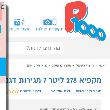
×
תקשורת וצילום
מוצרי חשמל
מח
ראשי
מוצרי חשמל
מקררים ומקפיאים
מקפיאים
מקפיא 278 ליטר 7 מגירות דגם LIEBHERR FNe5207 לבן
סוג מוצר: חדש
|
דגם FNe5207
|
דירוג גולשים
VarioSpace - פתרון אחסון מעשי