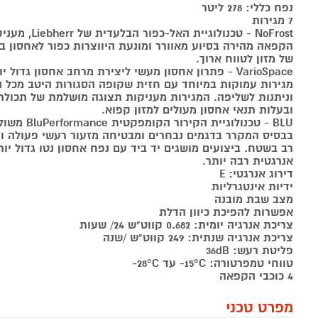
נפח כללי: 278 ליטר
7 מגירות
NoFrost - טכנולוגיית האל-כפור הבלעדית של Liebherr, מעניקה
הקפאה מהירה בסיוע מאוורר ומונעת היווצרות כפור לאחסון ב
של מזון לטווח ארוך.
VarioSpace - פתרון אחסון מעשי ליצירת מרחב אחסון גדול יותר.
מגירות עמוקות במיוחד עם חזית שקופה הסגורות היטב מכל הכ
וניתנות לשליפה. המגירות מעניקות תצוגה מושלמת של תכול
ובעלות תנאי אחסון מעולים למזון קפוא.
BLU - טכנולוגיית הקירור הקומפקטית BluPerformance משולבת
בבסיס המקרר בדגמים נבחרים ומבטיחה מזעור רעשי פעולה וח
רב בשטח. ביצועים מושגים יד ביד עם נפח אחסון נטו גדול יות
אנרגטית רבה יותר.
דירוג אנרגטי: E
ידיות אינטגרליות
מצב שבת מובנה
אפשרות להפיכת כיוון הדלת
צריכת אנרגיה יומית: 0.682 קווט"ש 24/ שעות
צריכת אנרגיה שנתית: 249 קווט"ש /שנה
פליטת רעש: 36dB
טווחי טמפרטורה: 15°C- עד 28°C-
4 כוכבי הקפאה
מפרט טכני