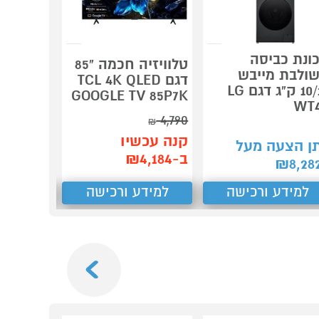
ונת כביסה
טלוויזיה חכמה "85
ס"מ דגם
ולבת מייבש
דגם TCL 4K QLED
10/12 ק"ג דגם LG
GOOGLE TV 85P7K
BOSCH שחור
WT
4,790
₪
4,650
₪
קנה עכשיו
ן הצעה מעל
קנה עכש
ב-₪4,184
₪
8,28
ב-₪4,131
למידע ורכישה
למידע ורכישה
למידע
Next