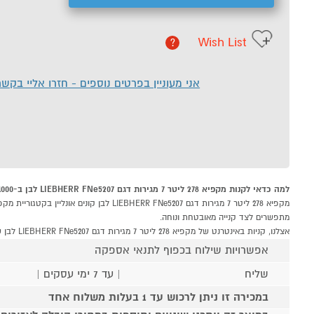
Wish List
?
אני מעוניין בפרטים נוספים - חזרו אליי בקש
למה כדאי לקנות מקפיא 278 ליטר 7 מגירות דגם LIEBHERR FNe5207 לבן ב-P1000
מתפשרים לצד קנייה מאובטחת ונוחה.
אצלנו, קניות באינטרנט של מקפיא 278 ליטר 7 מגירות דגם LIEBHERR FNe5207 לבן שוות לך פי אלף!
אפשרויות שילוח בכפוף לתנאי אספקה
שליח
| עד 7 ימי עסקים |
במכירה זו ניתן לרכוש עד 1 בעלות משלוח אחד