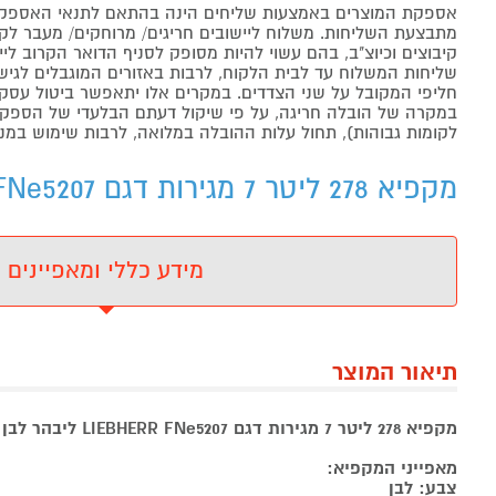
אספקת המוצרים באמצעות שליחים הינה בהתאם לתנאי האספקה
מתבצעת השליחות. משלוח ליישובים חריגים/ מרוחקים/ מעבר לקו 
קיבוצים וכיוצ"ב, בהם עשוי להיות מסופק לסניף הדואר הקרוב 
שליחות המשלוח עד לבית הלקוח, לרבות באזורים המוגבלים לגישה מ
חליפי המקובל על שני הצדדים. במקרים אלו יתאפשר ביטול עסקה
במקרה של הובלה חריגה, על פי שיקול דעתם הבלעדי של הספקים 
לקומות גבוהות), תחול עלות ההובלה במלואה, לרבות שימוש במנו
מקפיא 278 ליטר 7 מגירות דגם LIEBHERR FNe5207 לבן - מידע נוסף
מידע כללי ומאפיינים
תיאור המוצר
מקפיא 278 ליטר 7 מגירות דגם LIEBHERR FNe5207 ליבהר לבן
מאפייני המקפיא:
צבע: לבן