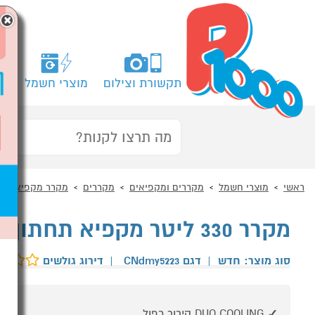
×
תקשורת וצילום
מוצרי חשמל
מח
ראשי
מוצרי חשמל
מקררים ומקפיאים
מקררים
מקרר מקפיא תחת
מקרר 330 ליטר מקפיא תחתון דגם LIEBHERR CNdmy5223
סוג מוצר: חדש
|
דגם CNdmy5223
|
דירוג גולשים
DUO COOLING קירור כפול