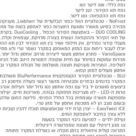
נפח כללי: 330 ליטר נטו
נפח תא הקירור: 227 ליטר
נפח תא ההקפאה: 103 ליטר
NoFrost - טכנולוגיית האל-כפור הבלעדית של Liebherr, מעניקה הקפאה
מהירה בסיוע מאוורר ומונעת היווצרות כפור לאחסון בטוח של מזון 
DUO COOLING – באמצעות הקירור הכפול , DuoCooling ,בקרת הטמפרטורה
של תאי הקירור וההקפאה נעשית בצורה מדויקת, עצמאית וקלה, ה
מעגלי קירור נפרדים. אין חילופי אוויר בין תא הקירור לבין תא ה
יוכלו לעבור ריחות וגם המזון המאוחסן במקרר נשמר טרי ולא מתי
VarioSpace - פתרון אחסון מעשי ליצירת מרחב אחסון גדול יותר.
מגירות עמוקות במיוחד עם חזית שקופה הסגורות היטב מכל הכיווני
לשליפה. המגירות מעניקות תצוגה מושלמת של תכולת המקרר ובע
אחסון מעולים למזון קפוא.
BLU - טכנולוגיית הקירור הקומפקטית BluPerformance משולבת בבסיס
המקרר בדגמים נבחרים ומבטיחה מזעור רעשי פעולה וחיסכון רב
ביצועים מושגים יד ביד עם נפח אחסון נטו גדול יותר ויעילות אנרג
נורות ה-LED - לא מצריכות תחזוקה גבוהה, מאריכות חיים, יעילות אנרגטית,
ומספקות תאורה עוצמתית בכל החלל הפנימי. פליטת החום שלהן 
ובשום מצב הן לא מסכנות אחסון של מזון טרי.
EasyTwist ICE – יצרן קרח ידני שבאמצעותו תוכלו להכין קוביות קרח בקלות ובמהירות,
ללא צורך בחיבור לאספקת המים.
נעילת ילדים – למניעת כיבוי המקרר בטעות
צג מגע דיגיטלי עם תצוגת טמפרטורה דיגיטלית
התראה קולית וויזואלית בזמן תקלה או כשדלת המקרר פתוחה