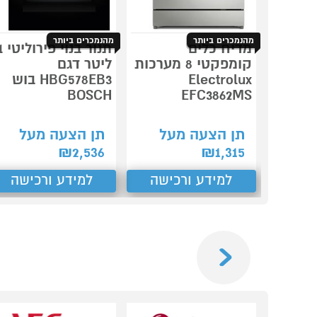
מהנמכרים ביותר
מהנמכרים ביותר
מדיח כלים
תנור ב
קומפקטי 8 מערכות
ליטר דגם
Electrolux
HBG578EB3 בוש
BOSCH
EFC3862MS
תן הצעה מעל
תן הצעה מעל
₪
2,536
₪
1,315
למידע ורכישה
למידע ורכישה
Previous