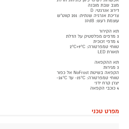
אפשרות לשינוי כיוון פתיחת הדלת
מצב שבת מובנה
דירוג אנרגטי: D
צריכת אנרגיה שנתית: 201 קווט"ש
עוצמת רעש: 37dB
תא הקירור
3 מדפים מפלסטיק על הדלת
4 מדפי זכוכית
טווחי טמפרטורה: 2°C+9°C
תאורת LED
תא ההקפאה
3 מגירות
הקפאה בשיטת NoFrost אל כפור
טווחי טמפרטורה: 15°C- עד 26°C-
יצרן קרח ידני
4 כוכבי הקפאה
מפרט טכני