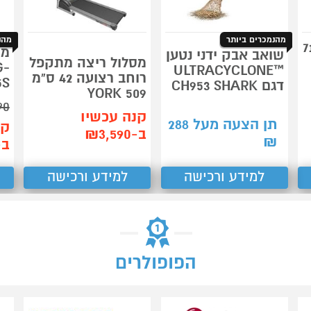
מהנמכרים ביותר
מהנ
נוי פירוליטי 71
שואב אבק ידני נטען
מסלול ריצה מתקפל
G-
™ULTRACYCLONE
רוחב רצועה 42 ס"מ
5S
דגם CH953 SHARK
509 YORK
90
קנה עכשיו
תן הצעה מעל
288
קנ
ב-₪3,590
₪
ב-99
למידע ורכישה
למידע ורכישה
הפופולרים