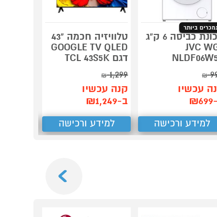
מכרים ביותר
מכונת כביסה 6 ק"ג
טלוויזיה חכמה "43
GOOGLE TV QLED
JVC W
מערכות 
NLDF06W
דגם TCL 43S5K
73709ZM
1,299
9
₪
₪
תן הצע
ה עכשיו
קנה עכשיו
₪
2,081
₪6
ב-₪1,249
למידע ורכישה
למידע ורכישה
למידע
Next