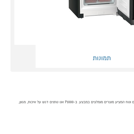
תמונות
מקרר 330 ליטר מקפיא תחתון דגם LIEBHERR CNdmy5223 קונים אונליין בקטגוריית מקרר מקפיא תחתון במחלקת מקררים ומקפיאים בP1000 - אתר קניות ישראלי בטוח, משתלם ונוח המציע מוצרים מומלצים במבצע. ב-P1000 אנו נותנים דגש על איכות, מגוון,