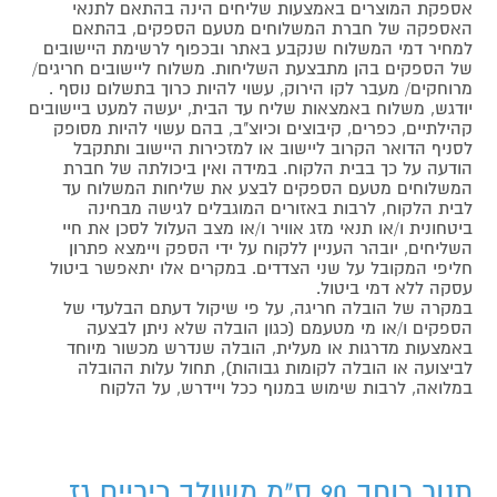
אספקת המוצרים באמצעות שליחים הינה בהתאם לתנאי
האספקה של חברת המשלוחים מטעם הספקים, בהתאם
למחיר דמי המשלוח שנקבע באתר ובכפוף לרשימת היישובים
של הספקים בהן מתבצעת השליחות. משלוח ליישובים חריגים/
מרוחקים/ מעבר לקו הירוק, עשוי להיות כרוך בתשלום נוסף .
יודגש, משלוח באמצאות שליח עד הבית, יעשה למעט ביישובים
קהילתיים, כפרים, קיבוצים וכיוצ"ב, בהם עשוי להיות מסופק
לסניף הדואר הקרוב ליישוב או למזכירות היישוב ותתקבל
הודעה על כך בבית הלקוח. במידה ואין ביכולתה של חברת
המשלוחים מטעם הספקים לבצע את שליחות המשלוח עד
לבית הלקוח, לרבות באזורים המוגבלים לגישה מבחינה
ביטחונית ו/או תנאי מזג אוויר ו/או מצב העלול לסכן את חיי
השליחים, יובהר העניין ללקוח על ידי הספק ויימצא פתרון
חליפי המקובל על שני הצדדים. במקרים אלו יתאפשר ביטול
עסקה ללא דמי ביטול.
במקרה של הובלה חריגה, על פי שיקול דעתם הבלעדי של
הספקים ו/או מי מטעמם (כגון הובלה שלא ניתן לבצעה
באמצעות מדרגות או מעלית, הובלה שנדרש מכשור מיוחד
לביצועה או הובלה לקומות גבוהות), תחול עלות ההובלה
במלואה, לרבות שימוש במנוף ככל ויידרש, על הלקוח
תנור רוחב 90 ס"מ משולב כיריים גז