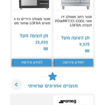
תנור רחב משולב דו
תנור משולב כיריים גז 3
תאי PD96MFT/CI COOL
תאים LOFRA שחור מט
לופרה LOFRA
X -IL
תן הצעה מעל
תן הצעה מעל
תן 
15,652
,576
9,573
₪
₪
₪
למידע ורכישה
למידע ורכישה
ל
Next
מוצרים אחרונים שראיתי