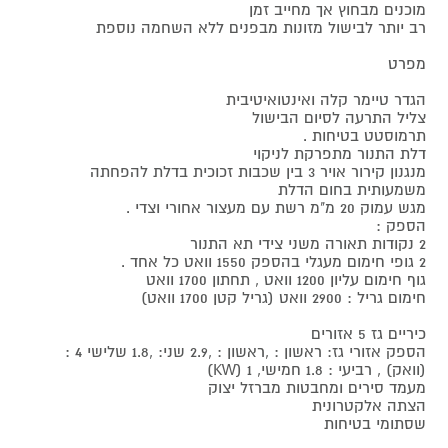
מוכנים מבחוץ אך מחייב זמן
רב יותר לבישול מזונות מבפנים ללא השחמה נוספת
מפרט
הגדר טיימר קלה ואינטואיטיבית
צליל התרעה לסיום הבישול
תרמוסטט בטיחות .
דלת התנור מתפרקת לניקוי
מנגנון קירור אויר 3 בין שכבות זכוכית בדלת להפחתה
משמעותית בחום הדלת
מגש עמוק 20 מ"מ רשת עם מעצור אחורי וצדי .
הספק :
2 נקודות תאורה משני צידי תא התנור
2 גופי חימום מעגלי בהספק 1550 וואט כל אחד .
גוף חימום עליון 1200 וואט , תחתון 1700 וואט
חימום גריל : 2900 וואט (גריל קטן 1700 וואט)
כיריים גז 5 אזורים
הספק אזורי גז: ראשון : ,ראשון : ,2.9 שני: ,1.8 שלישי 4 :
(וואק) , רביעי : 1.8 חמישי, 1 (KW)
מעמד סירים ומחבטות מברזל יצוק
הצתה אלקטרונית
שסתומי בטיחות