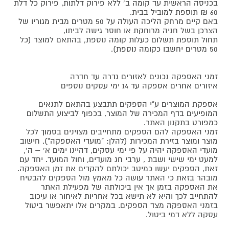
בכניסה הראשית עד קומה ב' ללא פירוק דלתות, פירוק כל דלת
60 ₪ תוספת למוביל בבית.
באם קיים מרחק הליכה העולה על 50 מטרים מבית מגוריו של
הצרכן בשל חניה מרוחקת או חוסר גישה לביתו,
תחול תוספת תשלום כעלות קומה נוספת, בהתאם למוצר (כל
50 מטרים יחשבו כקומה נוספת).
זמני האספקה נכונים לאזורים גדרה עד חדרה
איזורים אחרים אספקה עד 14 ימי עסקים נוספים
אספקת המוצרים ע"י הספקים תתבצע בהתאם לתנאים
המופיעים בדף המכירה של המוצר, בכפוף לביצוע התשלום
כמפורט בתקנון האתר.
זמני האספקה להם הספקים מתחייבים מצוינים בסמוך לכל
מוצר ומוצר בזירת המכירות (להלן: "מועדי האספקה"). חישוב
מועדי האספקה יהיה על פי ימי עסקים, דהיינו ימים א' – ה',
למעט ימי שישי ושבת , ערבי חג מועדים, וחול המועד. יחד עם
זאת, הספקים יעשו כמיטב יכולתם להקדים את זמן האספקה.
מובהר בזאת כי האתר עושה כל מאמץ מול הספקים להבטיח
את האספקה בזמן אך אין ביכולתה של מפעילת האתר
להתחייב לכך והיא לא תישא בכל אחריות לאיחור או עיכוב
בזמני האספקה מצד הספקים. במקרים אלו יתאפשר ביטול
עסקה ללא דמי ביטול.