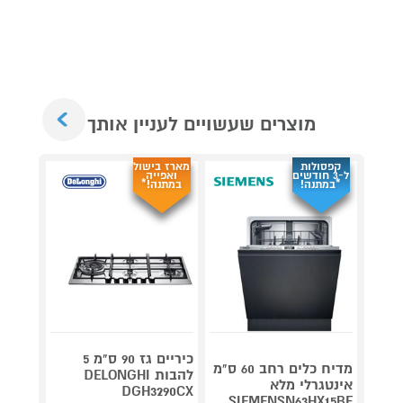
Next
מוצרים שעשויים לעניין אותך
קפסולות
מארז בישול
ל-3 חודשים
ואפייה
*במתנה!
במתנה!*
כיריים גז 90 ס"מ 5
מדיח כלים רחב 60 ס"מ
להבות DELONGHI
אינטגרלי מלא
519A
DGH3290CX
SIEMENSN63HX15BE