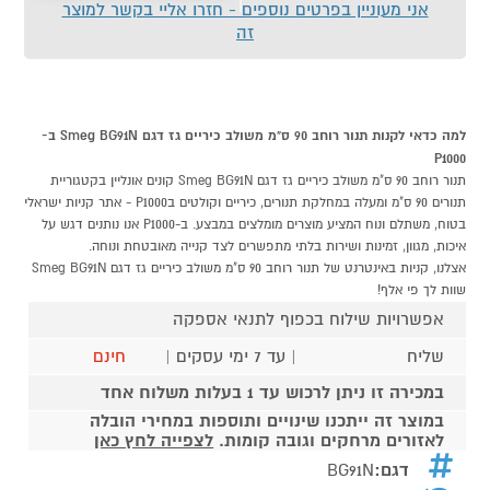
אני מעוניין בפרטים נוספים - חזרו אליי בקשר למוצר
זה
למה כדאי לקנות תנור רוחב 90 ס"מ משולב כיריים גז דגם Smeg BG91N ב-
P1000
תנור רוחב 90 ס"מ משולב כיריים גז דגם Smeg BG91N קונים אונליין בקטגוריית
תנורים 90 ס"מ ומעלה במחלקת תנורים, כיריים וקולטים בP1000 - אתר קניות ישראלי
בטוח, משתלם ונוח המציע מוצרים מומלצים במבצע. ב-P1000 אנו נותנים דגש על
איכות, מגוון, זמינות ושירות בלתי מתפשרים לצד קנייה מאובטחת ונוחה.
אצלנו, קניות באינטרנט של תנור רוחב 90 ס"מ משולב כיריים גז דגם Smeg BG91N
שוות לך פי אלף!
אפשרויות שילוח בכפוף לתנאי אספקה
שליח
| עד 7 ימי עסקים |
חינם
במכירה זו ניתן לרכוש עד 1 בעלות משלוח אחד
במוצר זה ייתכנו שינויים ותוספות במחירי הובלה
לאזורים מרחקים וגובה קומות.
לצפייה לחץ כאן
דגם:
BG91N