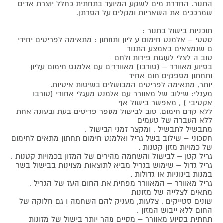
התנור. החדרת מים לשקע המיועד בתחתית כחלל יוצרת אדים
שמרככים את השאריות ומקלים על הסרתן.
תוכניות בישול בתנור :
סטטי – אלמנט חימום ע ליון ותחתון : מתאימה לפריטים יחידי
ם שנמצאים באמצע התנור
טוב ה לצלי לעוגות פירות ולחם .
בסיוע מאוורר – (טורבו) מאווררים עם אלמנט חימום עליון
ותחתון מספקים חום אחיד
יותר, מתאימה לפריטים המבושלים בשיטות איטיות.
מעגלי: שילוב של מאוורר עם אלמנט מעגלי אחורי (טורבו
אקטיבי ) , מאפשר בישול אף
ללא קדם חימום, טוב לבישול מספר פריטים בעת ובעונה אחת
ללא העברה של טעמים
מתבשיל לתבשיל , ומקצר זמני הבישול .
חסכוני – שילוב בשל גריל ואלמנט חימום תחתון מתאים לחימום
של כמויות מזון קטנות .
גריל קטן – לבישול והשחמה מהירים של המזון בכמויות קטנות .
גריל גדול – שימוש בגריל מביא לתוצאות מצוינות בבישול בשר
במנות בינוניות או גדולות .
גריל מאוורר – המאוורר מפחית את החום העז של הגריל ,
מתאים לצלייה של מזונות
שונים סטייקים , צלעות, מעניק להם השחמה ו גם חלוקה של
החום ללא ייבוש המזון .
תחתית בסיוע מאוורר – מסיים מהר יותר בישול של מזונות