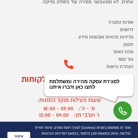
אחרת. לא תתאפשר מסירה של פסולת מזיקה
אודות החברה
דרושים
מדיניות פרטיות ואבטחת מידע
תקנון
מפת האתר
צור קשר
הצהרת נגישות
מוקד הזמנות ושירות לקוחות
03-9545370
שעות פעילות מוקד הזמנות:
א' - ה':
09:00 - 18:00
ו' וערבי חג:
09:00 - 13:00
שעות פעילות מוקד שירות לקוחות:
אתר זה משתמש בעוגיות (Cookies) לצורך ניתוח נתונים, שיפור חוויית
א' - ד':
09:00 - 16:30
הגלישה, שיווק והתאמת תוכן פרסומי, בהתאם למדיניות הפרטיות
אישור