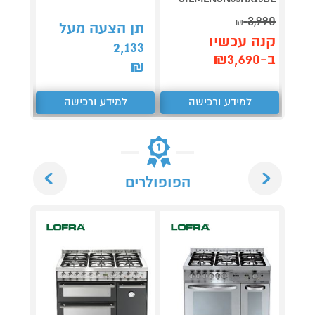
3,990
₪
תן הצעה מעל
תן 
קנה עכשיו
,106
2,133
ב-₪3,690
₪
₪
למידע ורכישה
למידע ורכישה
ל
Next
Previous
הפופולרים
מארז ב
ואפי
במתנ