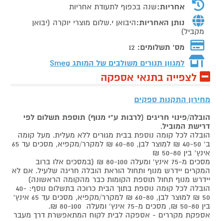
אחריות:
שנה בכפוף לתעודת אחריות
נותן האחריות:
היבואן י.שלום מוצרי יוקרה (יבואן
מקביל)
מס' תשלומים:
12
למגוון תנורים משולבים של המותג
Smeg
לצפייה בתנאי אספקה
מחירון התקנות ספקים
הובלה/פינוי חריגים (לרבות ע"י מנוף) תוספת תשלום לפי
דרישת המוביל
.
הובלה לכל קומה נוספת בבית מגורים ללא מעלית. מעל קומה
ב' 40-50 ₪ למוצר לבן, 60-80 ₪ למקרר/מקפיא, מסכים עד 65
אינץ' בין 50-80 ₪
מסכים מ-75 אינץ' ומעלה 80-100 ₪ (במסכים אלו ברוב
המקרים יידרש מנוף ותחול הוראת הובלה חריגה שלעיל. אם לא
יידרש מנוף תחול תוספת הקומות כבר מהקומה הראשונה)
הובלה לכל קומה נוספת בתוך הבית כרוכה בתשלום נוסף: 40-
50 ₪ למוצר לבן, 60-80 ₪ למקרר/מקפיא, מסכים עד 65 אינץ'
בין 50-80 ₪, מסכים מ-75 אינץ' ומעלה 80-100 ₪.
אספקת מקררים - אספקה לבית לקוח המתאפשרת דרך מעבר