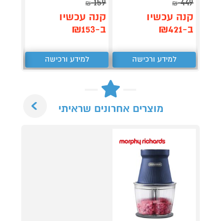
159
449
₪
₪
תן 
קנה עכשיו
קנה עכשיו
446
ב-₪421
ב-₪153
₪
למידע ורכישה
למידע ורכישה
ל
Next
מוצרים אחרונים שראיתי