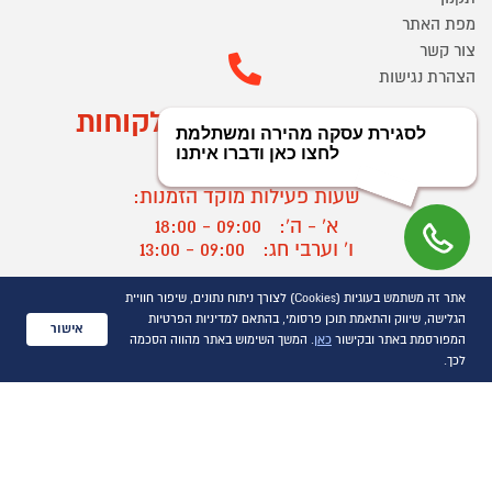
מפת האתר
צור קשר
הצהרת נגישות
מוקד הזמנות ושירות לקוחות
03-9545370
שעות פעילות מוקד הזמנות:
א' - ה':
09:00 - 18:00
ו' וערבי חג:
09:00 - 13:00
שעות פעילות מוקד שירות לקוחות:
אתר זה משתמש בעוגיות (Cookies) לצורך ניתוח נתונים, שיפור חוויית
א' - ד':
09:00 - 16:30
הגלישה, שיווק והתאמת תוכן פרסומי, בהתאם למדיניות הפרטיות
אישור
ה :
09:00 - 16:00
המפורסמת באתר ובקישור
כאן
. המשך השימוש באתר מהווה הסכמה
חול המועד
09:00 - 15:00
לכך.
?
יצירת קשר/ביטול הזמנה