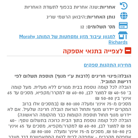
אחריות:
שנה אחריות בכפוף לתעודת האחריות
נותן האחריות:
היבואן הרשמי שריג
מס' תשלומים:
12
למגוון עיבוד מזון ומסחטות של המותג
Morphy
Richards
לצפייה בתנאי אספקה
מחירון התקנות ספקים
הובלה/פינוי חריגים (לרבות ע"י מנוף) תוספת תשלום לפי
דרישת המוביל
.
הובלה לכל קומה נוספת בבית מגורים ללא מעלית. מעל קומה
ב' 40-50 ₪ למוצר לבן, 60-80 ₪ למקרר/מקפיא, מסכים עד 65
אינץ' בין 50-80 ₪
מסכים מ-75 אינץ' ומעלה 80-100 ₪ (במסכים אלו ברוב
המקרים יידרש מנוף ותחול הוראת הובלה חריגה שלעיל. אם לא
יידרש מנוף תחול תוספת הקומות כבר מהקומה הראשונה)
הובלה לכל קומה נוספת בתוך הבית כרוכה בתשלום נוסף: 40-
50 ₪ למוצר לבן, 60-80 ₪ למקרר/מקפיא, מסכים עד 65 אינץ'
בין 50-80 ₪, מסכים מ-75 אינץ' ומעלה 80-100 ₪.
אספקת מקררים - אספקה לבית לקוח המתאפשרת דרך מעבר