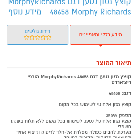
קוצץ מזון נטען דגם MorphyRichards
48658 Morphy Richards - מידע נוסף
דירוג גולשים
מידע כללי ומאפיינים
תיאור המוצר
קוצץ מזון נטען דגם MorphyRichards 48658 מורפי
ריצ'ארדס
דגם: 48658
קוצץ מזון אלחוטי לשימוש בכל מקום
הספק 350W
קוצץ מזון אלחוטי/ נטען, לשימוש בכל מקום ללא תלות בשקע
חשמלי
מערכת להבים כפולה מפלדת אל-חלד לריסוק וקיצוץ אחיד
ולתוצאות מדויקות ומהירות במיוחד