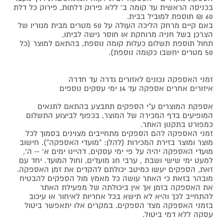
בכניסה הראשית עד קומה ב' ללא פירוק דלתות, פירוק כל דלת
60 ₪ תוספת למוביל בבית.
באם קיים מרחק הליכה העולה על 50 מטרים מבית מגוריו של
הצרכן בשל חניה מרוחקת או חוסר גישה לביתו,
תחול תוספת תשלום כעלות קומה נוספת, בהתאם למוצר (כל
50 מטרים יחשבו כקומה נוספת).
זמני האספקה נכונים לאזורים גדרה עד חדרה
איזורים אחרים אספקה עד 14 ימי עסקים נוספים
אספקת המוצרים ע"י הספקים תתבצע בהתאם לתנאים
המופיעים בדף המכירה של המוצר, בכפוף לביצוע התשלום
כמפורט בתקנון האתר.
זמני האספקה להם הספקים מתחייבים מצוינים בסמוך לכל
מוצר ומוצר בזירת המכירות (להלן: "מועדי האספקה"). חישוב
מועדי האספקה יהיה על פי ימי עסקים, דהיינו ימים א' – ה',
למעט ימי שישי ושבת , ערבי חג מועדים, וחול המועד. יחד עם
זאת, הספקים יעשו כמיטב יכולתם להקדים את זמן האספקה.
מובהר בזאת כי האתר עושה כל מאמץ מול הספקים להבטיח
את האספקה בזמן אך אין ביכולתה של מפעילת האתר
להתחייב לכך והיא לא תישא בכל אחריות לאיחור או עיכוב
בזמני האספקה מצד הספקים. במקרים אלו יתאפשר ביטול
עסקה ללא דמי ביטול.