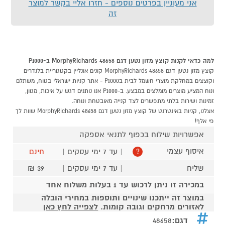
אני מעוניין בפרטים נוספים - חזרו אליי בקשר למוצר
זה
למה כדאי לקנות קוצץ מזון נטען דגם MorphyRichards 48658 ב-P1000
קוצץ מזון נטען דגם MorphyRichards 48658 קונים אונליין בקטגוריית בלנדרים
וקוצצים במחלקת מוצרי חשמל לבית בP1000 - אתר קניות ישראלי בטוח, משתלם
ונוח המציע מוצרים מומלצים במבצע. ב-P1000 אנו נותנים דגש על איכות, מגוון,
זמינות ושירות בלתי מתפשרים לצד קנייה מאובטחת ונוחה.
אצלנו, קניות באינטרנט של קוצץ מזון נטען דגם MorphyRichards 48658 שוות לך
פי אלף!
אפשרויות שילוח בכפוף לתנאי אספקה
איסוף עצמי
| עד 7 ימי עסקים |
חינם
?
שליח
| עד 7 ימי עסקים |
39 ₪
במכירה זו ניתן לרכוש עד 1 בעלות משלוח אחד
במוצר זה ייתכנו שינויים ותוספות במחירי הובלה
לאזורים מרחקים וגובה קומות.
לצפייה לחץ כאן
דגם:
48658