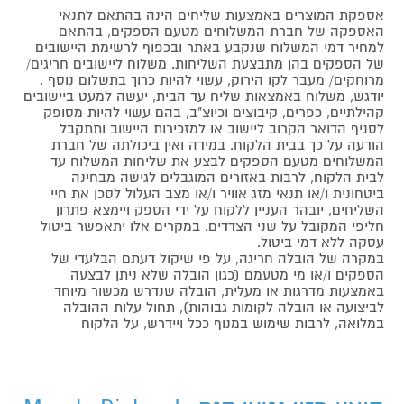
אספקת המוצרים באמצעות שליחים הינה בהתאם לתנאי
האספקה של חברת המשלוחים מטעם הספקים, בהתאם
למחיר דמי המשלוח שנקבע באתר ובכפוף לרשימת היישובים
של הספקים בהן מתבצעת השליחות. משלוח ליישובים חריגים/
מרוחקים/ מעבר לקו הירוק, עשוי להיות כרוך בתשלום נוסף .
יודגש, משלוח באמצאות שליח עד הבית, יעשה למעט ביישובים
קהילתיים, כפרים, קיבוצים וכיוצ"ב, בהם עשוי להיות מסופק
לסניף הדואר הקרוב ליישוב או למזכירות היישוב ותתקבל
הודעה על כך בבית הלקוח. במידה ואין ביכולתה של חברת
המשלוחים מטעם הספקים לבצע את שליחות המשלוח עד
לבית הלקוח, לרבות באזורים המוגבלים לגישה מבחינה
ביטחונית ו/או תנאי מזג אוויר ו/או מצב העלול לסכן את חיי
השליחים, יובהר העניין ללקוח על ידי הספק ויימצא פתרון
חליפי המקובל על שני הצדדים. במקרים אלו יתאפשר ביטול
עסקה ללא דמי ביטול.
במקרה של הובלה חריגה, על פי שיקול דעתם הבלעדי של
הספקים ו/או מי מטעמם (כגון הובלה שלא ניתן לבצעה
באמצעות מדרגות או מעלית, הובלה שנדרש מכשור מיוחד
לביצועה או הובלה לקומות גבוהות), תחול עלות ההובלה
במלואה, לרבות שימוש במנוף ככל ויידרש, על הלקוח