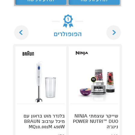
Next
Previous
הפופולרים
נוטרי 
שייקר עוצמתי NINJA
בלנדר מוט בראון עם
ENDER
POWER NUTRI™ DUO
מיכל ערבוב BRAUN
דגם HB153
נינג'ה
MQ10.001M 450W