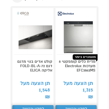
מהנמכרים ביותר
מדיח כלים קומפקטי 8
קולט אדים בנוי מדגם
מערכות Electrolux
דגם FOLD-BL-A-72
סיר טי
EFC3862MS
אליקה ELICA
F4100
תן הצעה מעל
תן הצעה מעל
קנה 
1,548
1,315
ב-₪219
₪
₪
למידע ורכישה
למידע ורכישה
ל