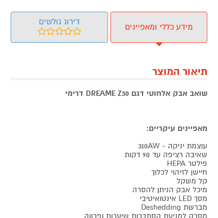
דירוג גולשים
מידע כללי ומאפיינים
תיאור המוצר
שואב אבק אלחוטי דגם DREAME Z30 דרימי
מאפיינים עיקריים:
עוצמת יניקה - 310AW
שאיבה רציפה עד 90 דקות
פילטר HEPA
חיישן לזיהוי לכלוך
קל משקל
מיכל אבק הניתן להסרה
מסך LED אינטואיטיבי
מברשת Deshedding
מסרק למניעת הסתבכות שיערות ופרווה