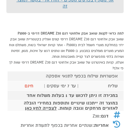
זה
למה כדאי לקנות שואב אבק אלחוטי דגם DREAME Z30 דרימי ב-P1000
שואב אבק אלחוטי דגם DREAME Z30 דרימי קונים אונליין בקטגוריית שואב אבק
ידני במחלקת מוצרי חשמל לבית בP1000 - אתר קניות ישראלי בטוח, משתלם ונוח
המציע מוצרים מומלצים במבצע. ב-P1000 אנו נותנים דגש על איכות, מגוון, זמינות
ושירות בלתי מתפשרים לצד קנייה מאובטחת ונוחה.
אצלנו, קניות באינטרנט של שואב אבק אלחוטי דגם DREAME Z30 דרימי שוות לך
פי אלף!
אפשרויות שילוח בכפוף לתנאי אספקה
שליח
| עד 7 ימי עסקים |
חינם
במכירה זו ניתן לרכוש עד 1 בעלות משלוח אחד
במוצר זה ייתכנו שינויים ותוספות במחירי הובלה
לאזורים מרחקים וגובה קומות.
לצפייה לחץ כאן
דגם:
Z30
אחריות:
שנתיים אחריות בכפוף לתעודת אחריות