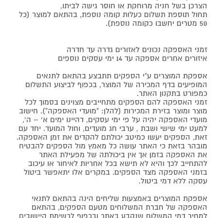
הצרכן בשל חניה מרוחקת או חוסר גישה לביתו,
תחול תוספת תשלום כעלות קומה נוספת, בהתאם למוצר (כל
50 מטרים יחשבו כקומה נוספת).
זמני האספקה נכונים לאזורים גדרה עד חדרה
איזורים אחרים אספקה עד 14 ימי עסקים נוספים
אספקת המוצרים ע"י הספקים תתבצע בהתאם לתנאים
המופיעים בדף המכירה של המוצר, בכפוף לביצוע התשלום
כמפורט בתקנון האתר.
זמני האספקה להם הספקים מתחייבים מצוינים בסמוך לכל
מוצר ומוצר בזירת המכירות (להלן: "מועדי האספקה"). חישוב
מועדי האספקה יהיה על פי ימי עסקים, דהיינו ימים א' – ה',
למעט ימי שישי ושבת , ערבי חג מועדים, וחול המועד. יחד עם
זאת, הספקים יעשו כמיטב יכולתם להקדים את זמן האספקה.
מובהר בזאת כי האתר עושה כל מאמץ מול הספקים להבטיח
את האספקה בזמן אך אין ביכולתה של מפעילת האתר
להתחייב לכך והיא לא תישא בכל אחריות לאיחור או עיכוב
בזמני האספקה מצד הספקים. במקרים אלו יתאפשר ביטול
עסקה ללא דמי ביטול.
אספקת המוצרים באמצעות שליחים הינה בהתאם לתנאי
האספקה של חברת המשלוחים מטעם הספקים, בהתאם
למחיר דמי המשלוח שנקבע באתר ובכפוף לרשימת היישובים