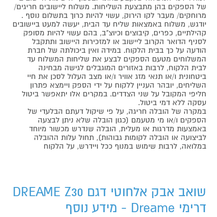
של הספקים בהן מתבצעת השליחות. משלוח ליישובים חריגים/
מרוחקים/ מעבר לקו הירוק, עשוי להיות כרוך בתשלום נוסף .
יודגש, משלוח באמצאות שליח עד הבית, יעשה למעט ביישובים
קהילתיים, כפרים, קיבוצים וכיוצ"ב, בהם עשוי להיות מסופק
לסניף הדואר הקרוב ליישוב או למזכירות היישוב ותתקבל
הודעה על כך בבית הלקוח. במידה ואין ביכולתה של חברת
המשלוחים מטעם הספקים לבצע את שליחות המשלוח עד
לבית הלקוח, לרבות באזורים המוגבלים לגישה מבחינה
ביטחונית ו/או תנאי מזג אוויר ו/או מצב העלול לסכן את חיי
השליחים, יובהר העניין ללקוח על ידי הספק ויימצא פתרון
חליפי המקובל על שני הצדדים. במקרים אלו יתאפשר ביטול
עסקה ללא דמי ביטול.
במקרה של הובלה חריגה, על פי שיקול דעתם הבלעדי של
הספקים ו/או מי מטעמם (כגון הובלה שלא ניתן לבצעה
באמצעות מדרגות או מעלית, הובלה שנדרש מכשור מיוחד
לביצועה או הובלה לקומות גבוהות), תחול עלות ההובלה
במלואה, לרבות שימוש במנוף ככל ויידרש, על הלקוח
שואב אבק אלחוטי דגם DREAME Z30
דרימי Dreame - מידע נוסף