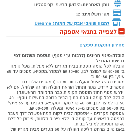
נותן האחריות:
היבואן הרשמי קריסטלינו
מס' תשלומים:
12
למגוון שואבי אבק של המותג
Dreame
לצפייה בתנאי אספקה
מחירון התקנות ספקים
הובלה/פינוי חריגים (לרבות ע"י מנוף) תוספת תשלום לפי
דרישת המוביל
.
הובלה לכל קומה נוספת בבית מגורים ללא מעלית. מעל קומה
ב' 40-50 ₪ למוצר לבן, 60-80 ₪ למקרר/מקפיא, מסכים עד 65
אינץ' בין 50-80 ₪
מסכים מ-75 אינץ' ומעלה 80-100 ₪ (במסכים אלו ברוב
המקרים יידרש מנוף ותחול הוראת הובלה חריגה שלעיל. אם לא
יידרש מנוף תחול תוספת הקומות כבר מהקומה הראשונה)
הובלה לכל קומה נוספת בתוך הבית כרוכה בתשלום נוסף: 40-
50 ₪ למוצר לבן, 60-80 ₪ למקרר/מקפיא, מסכים עד 65 אינץ'
בין 50-80 ₪, מסכים מ-75 אינץ' ומעלה 80-100 ₪.
אספקת מקררים - אספקה לבית לקוח המתאפשרת דרך מעבר
בכניסה הראשית עד קומה ב' ללא פירוק דלתות, פירוק כל דלת
60 ₪ תוספת למוביל בבית.
באם קיים מרחק הליכה העולה על 50 מטרים מבית מגוריו של