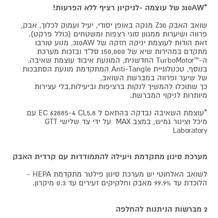
*310AW של עוצמה -לניקיון רציף ללא הפרעות!
שואב האבק Z30 מנקה באופן יסודי, יעיל ועמוק לכלוך, אבק,
פרווה ושיערות ממגוון סוגי רצפות ומשטחים (כולל פרקט).
זאת הודות לעוצמת יניקה חזקה של 310AW, מנוע טורבו
מתקדם במהירות שיא של 150,000 סל"ד ובזכות מערכת
ה-™TurboMotor החדשנית, המונעת איבוד עוצמת שאיבה.
בנוסף, טכנולוגיית Anti-Tangle המתקדמת מונעת הסתבכות
של שיער ופרווה במברשת השואב,
כך שתוכלו להמשיך לנקות ברציפות וביעילות,בלי עצירות
מיותרות לניקוי המברשת.
*עוצמת השאיבה נבדקה בהתאם ל EC 62885-4 CL5.8 עם
מיכל וצינור גמיש, במצב MAX על ידי צד שלישי GTT
Laboratory
מערכת סינון מתקדמת ויעילה להתמודדות עם קרדית האבק
לשואב האלחוטי יש מערכת סינון פילטר מתקדמת HEPA -
הלוכדת עד 99.9% מאבק וחלקיקים זעירים עד 0.3 מיקרון.
2 מברשות הניתנות להחלפה