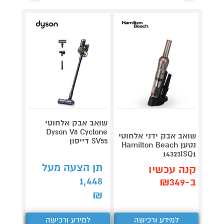
4 תמ
ניקו
NECO
במתנ
שואב אבק אלחוטי
שואב 
Dyson V8 Cyclone
שואב אבק ידני אלחוטי
דג
SV55 דייסון
נטען Hamilton Beach
PRO טינקו
14323ISQ1
2,890
תן הצעה מעל
קנה עכשיו
קנה 
1,448
ב-₪349
ב-₪2,290
₪
למידע ורכישה
למידע ורכישה
ל