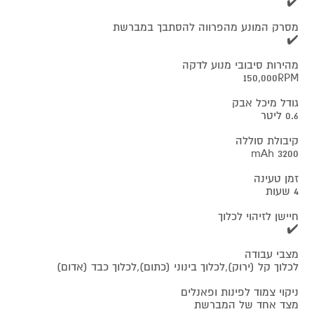
✔️
מסרק המונע מהפרווה להסתבך במברשת
✔️
מהירות סיבובי מנוע לדקה
150,000RPM
גודל מיכל אבק
0.6 ליטר
קיבולת סוללה
3200 mAh
זמן טעינה
4 שעות
חיישן לזיהוי לכלוך
✔️
מצבי עבודה
לכלוך קל (ירוק),לכלוך בינוני (כתום),לכלוך כבד (אדום)
ניקוי צמוד לפינות ופאנלים
מצד אחד של המברשת