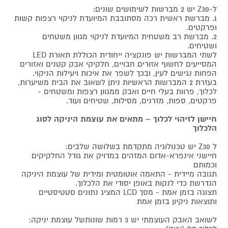
ל-Z30 יש 2 מברשות לשימושים שונים:
1. מברשת ראשית רכה מסתובבת המיועדת לניקוי רצפות קשות
ופרקטים.
2. מברשת רב משטחית המיועדת לניקוי מגוון משטחים
ושטיחים.
לשתי המברשות יש פונקציה ייחודית הכוללת תאורת LED
המסייעים לחשוף אזורים חבויים, חלקיקי אבק קטנים ואזורים
הפחות נגישים לעין, ובכך לשפר את איכות ויעילות הניקוי.
בעזרת 2 המברשות הראשיות ניתן לשאוב את הבית משיערות,
לכלוך, פרוות בעלי חיים ואבק ממגוון רצפות ומשטחים -
פרקטים, ספות, מזרנים, מסילות, שטיחים ועוד.
חיישן לזיהוי לכלוך – מתאים את עוצמת היניקה לסוג
הלכלוך
ל Z30 יש טכנולוגיה מתקדמת בשלושה שלבים:
חיישני אינפרא-אדום המזהים במדויק את גודל החלקיקים
וכמותם
תגובה מיידית - התאמה אוטומטית ומידית של עוצמת היניקה
הנדרשת כדי לנקות באופן יסודי את הלכלוך.
תצוגה בזמן אמת - מסך LCD המציג נתונים סטטיסטיים
ותוצאות ניקיון בזמן אמת
לשואב האבק העוצמתי יש 3 רמות שונותשל עוצמת יניקה: