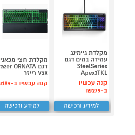
מקלדת גיימינג
עמידה במים דגם
מקלדת חצי מכאני
SteelSeries
דגם azer ORNATA
Apex3TKL
V3X רייזר
קנה עכשיו
קנה עכשיו ב-₪189
ב-₪279
למידע ורכישה
למידע ורכישה