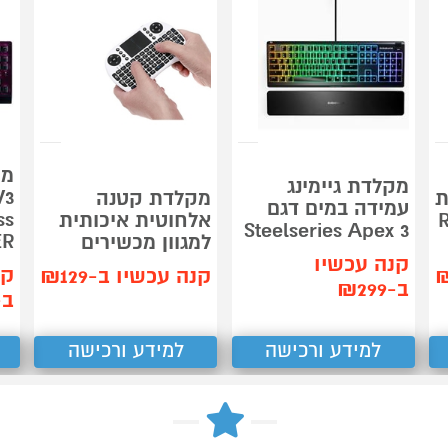
מק
מקלדת גיימינג
V3
ת
מקלדת קטנה
עמידה במים דגם
R
אלחוטית איכותית
Steelseries Apex 3
ER
למגוון מכשירים
קנה עכשיו
קנ
קנה עכשיו ב-₪129
ב-₪299
ב-59
למידע ורכישה
למידע ורכישה