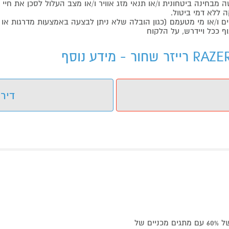
בחינה ביטחונית ו/או תנאי מזג אוויר ו/או מצב העלול לסכן את חיי ה
 ללא דמי ביטול.
ו/או מי מטעמם (כגון הובלה שלא ניתן לבצעה באמצעות מדרגות או 
ף ככל ויידרש, על הלקוח
דירו
היכנס למימד חדש עם Razer Huntsman Mini - מקלדת גיימינג של 60% עם מתגים מכניים של