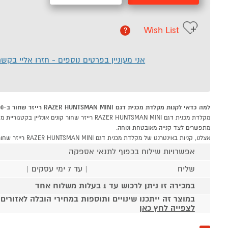
Wish List
?
אני מעוניין בפרטים נוספים - חזרו אליי בקש
למה כדאי לקנות מקלדת מכנית דגם RAZER HUNTSMAN MINI רייזר שחור ב-P1000
מתפשרים לצד קנייה מאובטחת ונוחה.
אצלנו, קניות באינטרנט של מקלדת מכנית דגם RAZER HUNTSMAN MINI רייזר שחור שוות לך פי אלף!
אפשרויות שילוח בכפוף לתנאי אספקה
שליח
| עד 7 ימי עסקים |
במכירה זו ניתן לרכוש עד 1 בעלות משלוח אחד
במוצר זה ייתכנו שינויים ותוספות במחירי הובלה לאזורים
לצפייה לחץ כאן