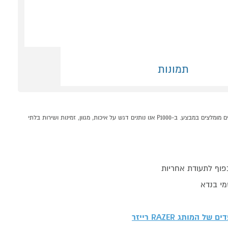
תמונות
מקלדת מכנית דגם RAZER HUNTSMAN MINI רייזר שחור קונים אונליין בקטגוריית מקלדות במחלקת חנות הגיימינג בP1000 - אתר קניות ישראלי בטוח, משתלם ונוח המציע מוצרים מומלצים במבצע. ב-P1000 אנו נותנים דגש על איכות, מגוון, זמינות ושירות בלתי
פוף לתעודת אחריות
מי בנדא
פדים של המותג
RAZER רייזר