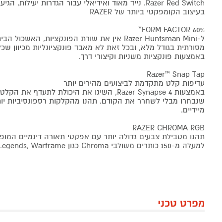
Razer Red Switch. נייד מאוד ואידיאלי עבור הגדרות יעיל
בעיצוב הקומפקטי ביותר של RAZER
60% FORM FACTOR*
ל-Razer Huntsman Mini אין את שורת הפונקציות, ה
מסורתית בגודל מלא, ובכל זאת לא מאבד פונקציונליות מכיוון שכל 
באמצעות פונקציות משניות וקיצורי דרך.
Razer™ Snap Tap
עדיפות קלט מתקדמת לביצועים מהירים יותר
באמצעות Razer Synapse 4, השיגו את היכולת לתעדף
שנבחרו מבלי לשחרר את הקודם. תהנו מהקלקות רספונסיביות יותר 
מיידיים.
RAZER CHROMA RGB
תהנו מטבילת צבעים גדולה יותר עם אפקטי תאורה דינמיים המו
למעלה מ-150 כותרים משולבי Chroma כגון Fortnite, Apex Legends, Warframe ועוד..
מפרט טכני