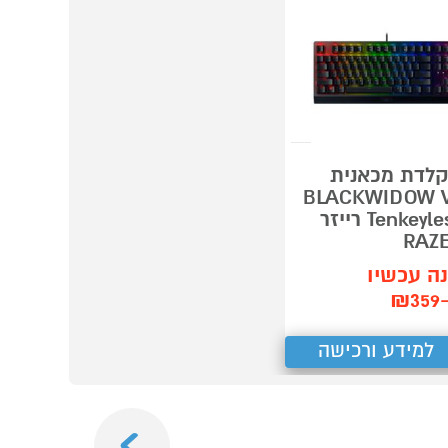
לדת מכאנית
BLACKWIDOW 
Tenkeyless רייזר
RAZ
ה עכשיו
₪3
למידע ורכישה
Next