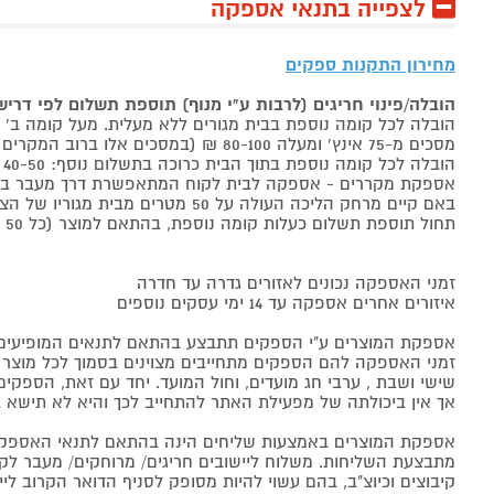
לצפייה בתנאי אספקה
מחירון התקנות ספקים
הובלה/פינוי חריגים (לרבות ע"י מנוף) תוספת תשלום לפי דרי
הובלה לכל קומה נוספת בבית מגורים ללא מעלית. מעל קומה ב' 40-50 ₪ למוצר לבן, 60-80 ₪ למקרר/מקפיא, מסכים עד 65 אינץ' בין 50-80 ₪
מסכים מ-75 אינץ' ומעלה 80-100 ₪ (במסכים אלו ברוב המקרים יידרש מנוף ותחול הוראת הובלה חריגה שלעיל. אם לא יידרש מנוף תחול תוספת הקומות כבר מהקומה הראשונה)
הובלה לכל קומה נוספת בתוך הבית כרוכה בתשלום נוסף: 40-50 ₪ למוצר לבן, 60-80 ₪ למקרר/מקפיא, מסכים עד 65 אינץ' בין 50-80 ₪, מסכים מ-75 אינץ' ומעלה 80-100 ₪.
אספקת מקררים - אספקה לבית לקוח המתאפשרת דרך מעבר בכניסה הראשית עד
באם קיים מרחק הליכה העולה על 50 מטרים מבית מגוריו של הצרכן בשל חניה מרוחקת או חוסר גישה לביתו,
תחול תוספת תשלום כעלות קומה נוספת, בהתאם למוצר (כל 50 מטרים יחשבו כקומה נוספת).
זמני האספקה נכונים לאזורים גדרה עד חדרה
איזורים אחרים אספקה עד 14 ימי עסקים נוספים
אספקת המוצרים ע"י הספקים תתבצע בהתאם לתנאים המופיעים ב
זמני האספקה להם הספקים מתחייבים מצוינים בסמוך לכל מוצר ומו
שישי ושבת , ערבי חג מועדים, וחול המועד. יחד עם זאת, הספ
אך אין ביכולתה של מפעילת האתר להתחייב לכך והיא לא תישא ב
אספקת המוצרים באמצעות שליחים הינה בהתאם לתנאי האספקה
מתבצעת השליחות. משלוח ליישובים חריגים/ מרוחקים/ מעבר לקו 
קיבוצים וכיוצ"ב, בהם עשוי להיות מסופק לסניף הדואר הקרוב 