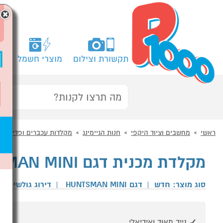
×
תקשורת וצילום
מוצרי חשמל
מח
ראשי
מחשבים וציוד היקפי
חנות הגיימינג
מקלדות עכברים ופדים
מקלדת מכנית דגם RAZER HUNTSMAN MINI רייזר שחור
סוג מוצר: חדש
|
דגם HUNTSMAN MINI
|
דירוג גולשים
נייד מאוד ואידיאלי