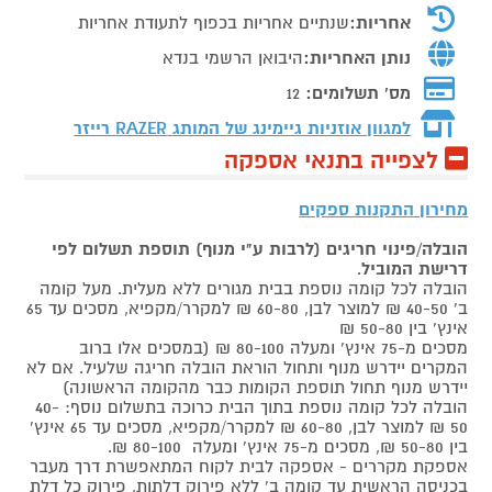
אחריות:
שנתיים אחריות בכפוף לתעודת אחריות
נותן האחריות:
היבואן הרשמי בנדא
מס' תשלומים:
12
למגוון אוזניות גיימינג של המותג
RAZER רייזר
לצפייה בתנאי אספקה
מחירון התקנות ספקים
הובלה/פינוי חריגים (לרבות ע"י מנוף) תוספת תשלום לפי
דרישת המוביל
.
הובלה לכל קומה נוספת בבית מגורים ללא מעלית. מעל קומה
ב' 40-50 ₪ למוצר לבן, 60-80 ₪ למקרר/מקפיא, מסכים עד 65
אינץ' בין 50-80 ₪
מסכים מ-75 אינץ' ומעלה 80-100 ₪ (במסכים אלו ברוב
המקרים יידרש מנוף ותחול הוראת הובלה חריגה שלעיל. אם לא
יידרש מנוף תחול תוספת הקומות כבר מהקומה הראשונה)
הובלה לכל קומה נוספת בתוך הבית כרוכה בתשלום נוסף: 40-
50 ₪ למוצר לבן, 60-80 ₪ למקרר/מקפיא, מסכים עד 65 אינץ'
בין 50-80 ₪, מסכים מ-75 אינץ' ומעלה 80-100 ₪.
אספקת מקררים - אספקה לבית לקוח המתאפשרת דרך מעבר
בכניסה הראשית עד קומה ב' ללא פירוק דלתות, פירוק כל דלת