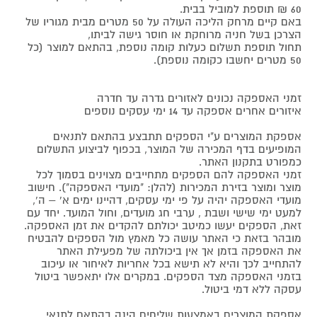
60 ₪ תוספת למוביל בבית.
באם קיים מרחק הליכה העולה על 50 מטרים מבית מגוריו של
הצרכן בשל חניה מרוחקת או חוסר גישה לביתו,
תחול תוספת תשלום כעלות קומה נוספת, בהתאם למוצר (כל
50 מטרים יחשבו כקומה נוספת).
זמני האספקה נכונים לאזורים גדרה עד חדרה
איזורים אחרים אספקה עד 14 ימי עסקים נוספים
אספקת המוצרים ע"י הספקים תתבצע בהתאם לתנאים
המופיעים בדף המכירה של המוצר, בכפוף לביצוע התשלום
כמפורט בתקנון האתר.
זמני האספקה להם הספקים מתחייבים מצוינים בסמוך לכל
מוצר ומוצר בזירת המכירות (להלן: "מועדי האספקה"). חישוב
מועדי האספקה יהיה על פי ימי עסקים, דהיינו ימים א' – ה',
למעט ימי שישי ושבת , ערבי חג מועדים, וחול המועד. יחד עם
זאת, הספקים יעשו כמיטב יכולתם להקדים את זמן האספקה.
מובהר בזאת כי האתר עושה כל מאמץ מול הספקים להבטיח
את האספקה בזמן אך אין ביכולתה של מפעילת האתר
להתחייב לכך והיא לא תישא בכל אחריות לאיחור או עיכוב
בזמני האספקה מצד הספקים. במקרים אלו יתאפשר ביטול
עסקה ללא דמי ביטול.
אספקת המוצרים באמצעות שליחים הינה בהתאם לתנאי