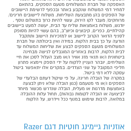
האספקה של חברת המשלוחים מטעם הספקים, בהתאם
למחיר דמי המשלוח שנקבע באתר ובכפוף לרשימת היישובים
של הספקים בהן מתבצעת השליחות. משלוח ליישובים חריגים/
מרוחקים/ מעבר לקו הירוק, עשוי להיות כרוך בתשלום נוסף .
יודגש, משלוח באמצאות שליח עד הבית, יעשה למעט ביישובים
קהילתיים, כפרים, קיבוצים וכיוצ"ב, בהם עשוי להיות מסופק
לסניף הדואר הקרוב ליישוב או למזכירות היישוב ותתקבל
הודעה על כך בבית הלקוח. במידה ואין ביכולתה של חברת
המשלוחים מטעם הספקים לבצע את שליחות המשלוח עד
לבית הלקוח, לרבות באזורים המוגבלים לגישה מבחינה
ביטחונית ו/או תנאי מזג אוויר ו/או מצב העלול לסכן את חיי
השליחים, יובהר העניין ללקוח על ידי הספק ויימצא פתרון
חליפי המקובל על שני הצדדים. במקרים אלו יתאפשר ביטול
עסקה ללא דמי ביטול.
במקרה של הובלה חריגה, על פי שיקול דעתם הבלעדי של
הספקים ו/או מי מטעמם (כגון הובלה שלא ניתן לבצעה
באמצעות מדרגות או מעלית, הובלה שנדרש מכשור מיוחד
לביצועה או הובלה לקומות גבוהות), תחול עלות ההובלה
במלואה, לרבות שימוש במנוף ככל ויידרש, על הלקוח
אוזניות גיימינג חוטיות דגם Razer