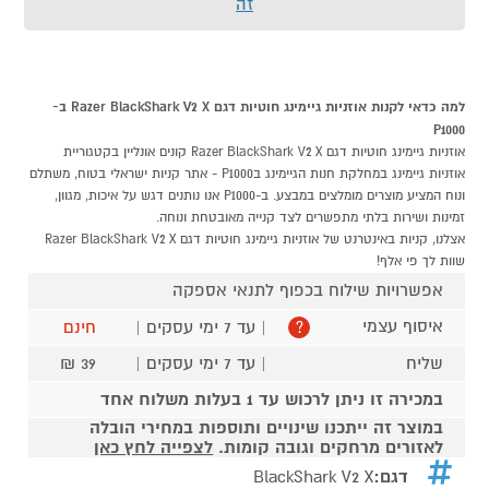
זה
למה כדאי לקנות אוזניות גיימינג חוטיות דגם Razer BlackShark V2 X ב-
P1000
אוזניות גיימינג חוטיות דגם Razer BlackShark V2 X קונים אונליין בקטגוריית
אוזניות גיימינג במחלקת חנות הגיימינג בP1000 - אתר קניות ישראלי בטוח, משתלם
ונוח המציע מוצרים מומלצים במבצע. ב-P1000 אנו נותנים דגש על איכות, מגוון,
זמינות ושירות בלתי מתפשרים לצד קנייה מאובטחת ונוחה.
אצלנו, קניות באינטרנט של אוזניות גיימינג חוטיות דגם Razer BlackShark V2 X
שוות לך פי אלף!
אפשרויות שילוח בכפוף לתנאי אספקה
איסוף עצמי
| עד 7 ימי עסקים |
חינם
?
שליח
| עד 7 ימי עסקים |
39 ₪
במכירה זו ניתן לרכוש עד 1 בעלות משלוח אחד
במוצר זה ייתכנו שינויים ותוספות במחירי הובלה
לאזורים מרחקים וגובה קומות.
לצפייה לחץ כאן
דגם:
BlackShark V2 X