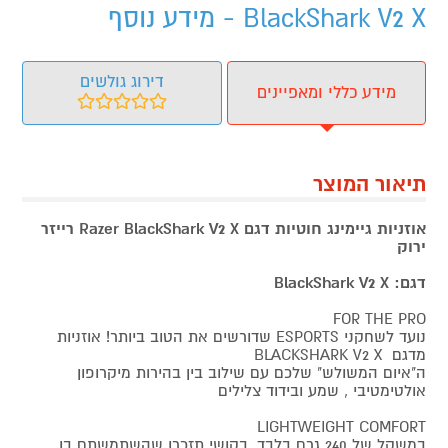
BlackShark V2 X - מידע נוסף
דירוג גולשים
מידע כללי ומאפיינים
תיאור המוצר
אוזניות גיימינג חוטיות דגם Razer BlackShark V2 X רייזר
ירוק
דגם: BlackShark V2 X
FOR THE PRO
נועד לשחקני ESPORTS שדורשים את הטוב ביותר! אוזניות
מדגם BLACKSHARK V2 X
ה"איום המשולש" שלכם עם שילוב בין בהירות מיקרופון
אולטימטיבי , שמע ובידוד צלילים
LIGHTWEIGHT COMFORT
במשקל של 240 גרם בלבד, בקושי תזכרו שהשתמשתם בו