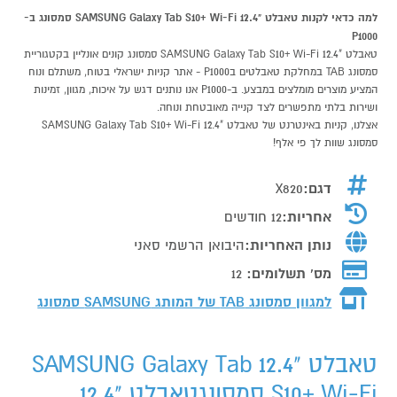
למה כדאי לקנות טאבלט "12.4 SAMSUNG Galaxy Tab S10+ Wi-Fi סמסונג ב-
P1000
טאבלט "12.4 SAMSUNG Galaxy Tab S10+ Wi-Fi סמסונג קונים אונליין בקטגוריית
סמסונג TAB במחלקת טאבלטים בP1000 - אתר קניות ישראלי בטוח, משתלם ונוח
המציע מוצרים מומלצים במבצע. ב-P1000 אנו נותנים דגש על איכות, מגוון, זמינות
ושירות בלתי מתפשרים לצד קנייה מאובטחת ונוחה.
אצלנו, קניות באינטרנט של טאבלט "12.4 SAMSUNG Galaxy Tab S10+ Wi-Fi
סמסונג שוות לך פי אלף!
דגם:
X820
אחריות:
12 חודשים
נותן האחריות:
היבואן הרשמי סאני
מס' תשלומים:
12
למגוון סמסונג TAB של המותג
SAMSUNG סמסונג
טאבלט "12.4 SAMSUNG Galaxy Tab
S10+ Wi-Fi סמסונגטאבלט "12.4