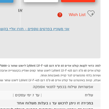
או
Wish List
?
אני מעוניין בפרטים נוספים - חזרו אליי בקש
למה כדאי לקנות קולט אדים 60 ס"מ דגם LyVent LV-F-415 ליוונט שחור ב-P1000
ושירות בלתי מתפשרים לצד קנייה מאובטחת ונוחה.
אצלנו, קניות באינטרנט של קולט אדים 60 ס"מ דגם LyVent LV-F-415 ליוונט שחור שוות לך פי אלף!
אפשרויות שילוח בכפוף לתנאי אספקה
שליח
| עד 7 ימי עסקים |
במכירה זו ניתן לרכוש עד 1 בעלות משלוח אחד