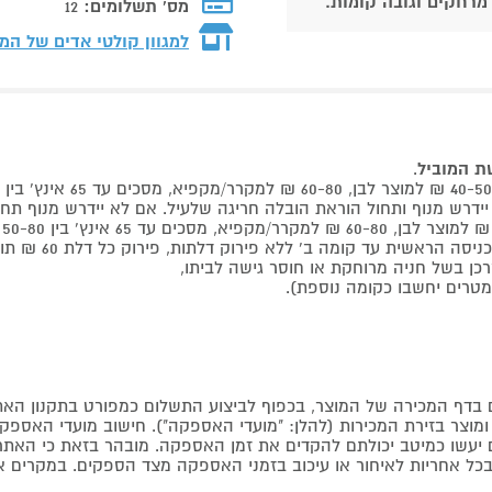
 מרחקים וגובה קומות.
מס' תשלומים:
12
למגוון קולטי אדים של המ
שת המוביל
.
 קומה ב' ללא פירוק דלתות, פירוק כל דלת 60 ₪ תוספת למוביל בבית.
דף המכירה של המוצר, בכפוף לביצוע התשלום כמפורט בתקנון האת
צר בזירת המכירות (להלן: "מועדי האספקה"). חישוב מועדי האספקה יה
קים יעשו כמיטב יכולתם להקדים את זמן האספקה. מובהר בזאת כי ה
כל אחריות לאיחור או עיכוב בזמני האספקה מצד הספקים. במקרים א