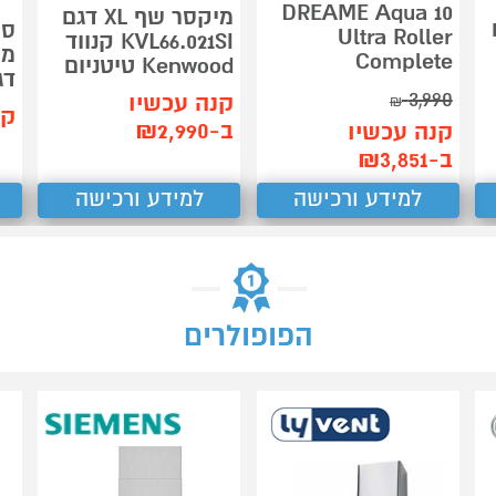
DREAME Aqua 10
מיקסר שף XL דגם
ם
סי
Ultra Roller
KVL66.021SI קנווד
מו
Complete
Kenwood טיטניום
דגם 
3,990
קנה עכשיו
₪
קנ
ב-₪2,990
קנה עכשיו
ב-₪3,851
למידע ורכישה
למידע ורכישה
הפופולרים