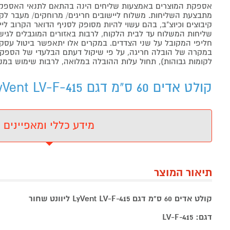
אספקת המוצרים באמצעות שליחים הינה בהתאם לתנאי האספקה
מתבצעת השליחות. משלוח ליישובים חריגים/ מרוחקים/ מעבר לקו 
קיבוצים וכיוצ"ב, בהם עשוי להיות מסופק לסניף הדואר הקרוב 
שליחות המשלוח עד לבית הלקוח, לרבות באזורים המוגבלים לגישה מ
חליפי המקובל על שני הצדדים. במקרים אלו יתאפשר ביטול עסקה
במקרה של הובלה חריגה, על פי שיקול דעתם הבלעדי של הספקים 
לקומות גבוהות), תחול עלות ההובלה במלואה, לרבות שימוש במנו
קולט אדים 60 ס"מ דגם LyVent LV-F-415 ליוונט שחור - מידע נוסף
מידע כללי ומאפיינים
תיאור המוצר
קולט אדים 60 ס"מ דגם LyVent LV-F-415 ליוונט שחור
דגם: LV-F-415