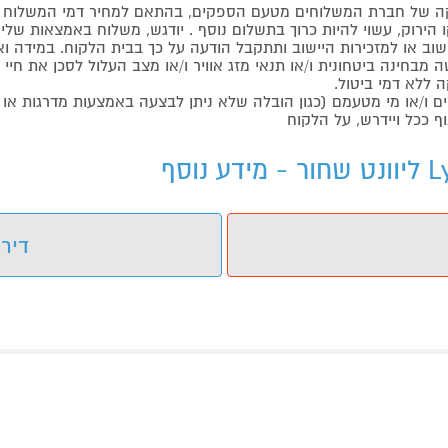
 של חברת המשלוחים מטעם הספקים, בהתאם למחיר דמי המשלוח ש
הירוק, עשוי להיות כרוך בתשלום נוסף . יודגש, משלוח באמצאות שליח
ליישוב או למזכירות היישוב ותתקבל הודעה על כך בבית הלקוח. במיד
בחינה ביטחונית ו/או תנאי מזג אוויר ו/או מצב העלול לסכן את חיי ה
 ללא דמי ביטול.
ו/או מי מטעמם (כגון הובלה שלא ניתן לבצעה באמצעות מדרגות או 
ף ככל ויידרש, על הלקוח
דירו