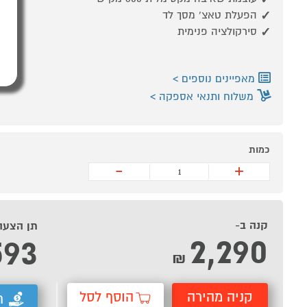
הפעלת טאצ’ מסך לד
סירקולציה פנימית
מאפיינים נוספים
משלוח ותנאי אספקה
כמות
-
+
קנה ב-
תן הצעה
2,290
593
₪
קניה מהירה
הוסף לסל
ת