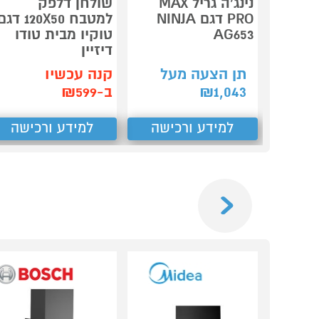
נינג’ה גריל MAX
שולחן דלפק
PRO דגם NINJA
למטבח 120X50 דג
AG653
טוקיו מבית טודו
דיזיין
תן הצעה מעל
קנה עכשיו
1,043
₪
ב-₪599
למידע ורכישה
למידע ורכישה
Previous