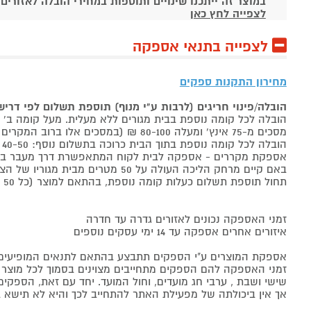
במוצר זה ייתכנו שינויים ותוספות במחירי הובלה לאזורים
לצפייה לחץ כאן
לצפייה בתנאי אספקה
מחירון התקנות ספקים
הובלה/פינוי חריגים (לרבות ע"י מנוף) תוספת תשלום לפי דרי
הובלה לכל קומה נוספת בבית מגורים ללא מעלית. מעל קומה ב' 40-50 ₪ למוצר לבן, 60-80 ₪ למקרר/מקפיא, מסכים עד 65 אינץ' בין 50-80 ₪
מסכים מ-75 אינץ' ומעלה 80-100 ₪ (במסכים אלו ברוב המקרים יידרש מנוף ותחול הוראת הובלה חריגה שלעיל. אם לא יידרש מנוף תחול תוספת הקומות כבר מהקומה הראשונה)
הובלה לכל קומה נוספת בתוך הבית כרוכה בתשלום נוסף: 40-50 ₪ למוצר לבן, 60-80 ₪ למקרר/מקפיא, מסכים עד 65 אינץ' בין 50-80 ₪, מסכים מ-75 אינץ' ומעלה 80-100 ₪.
אספקת מקררים - אספקה לבית לקוח המתאפשרת דרך מעבר בכניסה הראשית עד
באם קיים מרחק הליכה העולה על 50 מטרים מבית מגוריו של הצרכן בשל חניה מרוחקת או חוסר גישה לביתו,
תחול תוספת תשלום כעלות קומה נוספת, בהתאם למוצר (כל 50 מטרים יחשבו כקומה נוספת).
זמני האספקה נכונים לאזורים גדרה עד חדרה
איזורים אחרים אספקה עד 14 ימי עסקים נוספים
אספקת המוצרים ע"י הספקים תתבצע בהתאם לתנאים המופיעים ב
זמני האספקה להם הספקים מתחייבים מצוינים בסמוך לכל מוצר ומו
שישי ושבת , ערבי חג מועדים, וחול המועד. יחד עם זאת, הספ
אך אין ביכולתה של מפעילת האתר להתחייב לכך והיא לא תישא ב