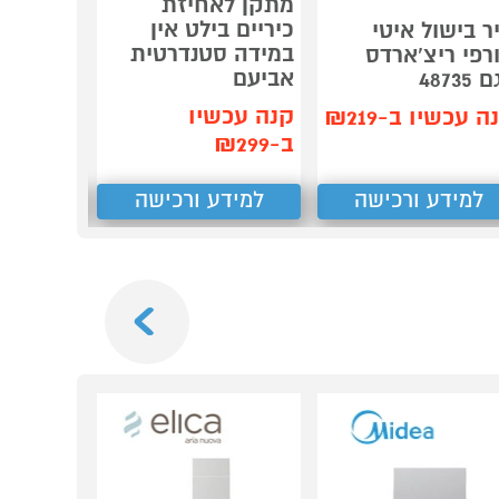
שואב אב
מתקן לאחיזת
חכם שוט
כיריים בילט אין
ר בישול איטי
ONR X1 MAX
במידה סטנדרטית
רפי ריצ'ארדס
אביעם
48735
3,690
₪
קנה עכשיו
ה עכשיו ב-₪219
קנה עכש
ב-₪299
ב-₪3,275
למידע ורכישה
למידע ורכישה
למידע
Next