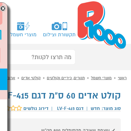
×
תקשורת וצילום
מוצרי חשמל
מח
ראשי
מוצרי חשמל
תנורים, כיריים וקולטים
קולטי אדים
ארובה - 60 ס"מ
קולט אדים 60 ס"מ דגם LyVent LV-F-415 ליוונט שחור
סוג מוצר: חדש
|
דגם LV-F-415
|
דירוג גולשים
עוצמת שאיבה מקסימלית 800 מק"ש