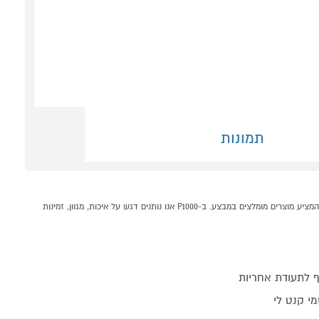
תמונות
קולט אדים 60 ס"מ דגם LyVent LV-F-415 ליוונט שחור קונים אונליין בקטגוריית ארובה - 60 ס"מ במחלקת תנורים, כיריים וקולטים בP1000 - אתר קניות ישראלי בטוח, משתלם ונוח המציע מוצרים מומלצים במבצע. ב-P1000 אנו נותנים דגש על איכות, מגוון, זמינות
 לתעודת אחריות
י קנט לי