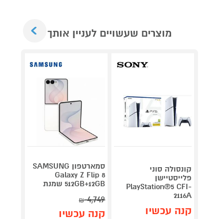
Next
מוצרים שעשויים לעניין אותך
סמארטפון SAMSUNG
קונסולה סוני
בק
Galaxy Z Flip 8
פלייסטיישן
roller
512GB+12GB שמנת
PlayStation®5 CFI-
Series 2 ‏
2116A
4,749
₪
קנה 
קנה עכשיו
קנה עכשיו
ב-₪999