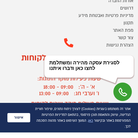
אודות החברה
דרושים
מדיניות פרטיות ואבטחת מידע
תקנון
מפת האתר
צור קשר
הצהרת נגישות
מוקד הזמנות ושירות לקוחות
03-9545370
שעות פעילות מוקד הזמנות:
א' - ה':
09:00 - 18:00
ו' וערבי חג:
09:00 - 13:00
שעות פעילות מוקד שירות לקוחות:
אתר זה משתמש בעוגיות (Cookies) לצורך ניתוח נתונים, שיפור חוויית
א' - ד':
09:00 - 16:30
הגלישה, שיווק והתאמת תוכן פרסומי, בהתאם למדיניות הפרטיות
ה :
09:00 - 16:00
אישור
המפורסמת באתר ובקישור
כאן
. המשך השימוש באתר מהווה הסכמה
חול המועד
09:00 - 15:00
לכך.
?
יצירת קשר/ביטול הזמנה