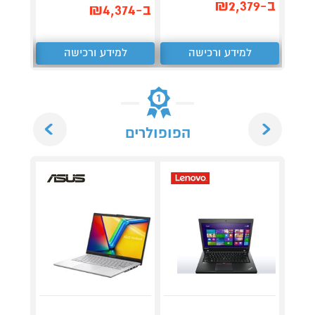
ב-₪2,379
ב-₪4,374
למידע ורכישה
למידע ורכישה
ל
Next
Previous
הפופולרים