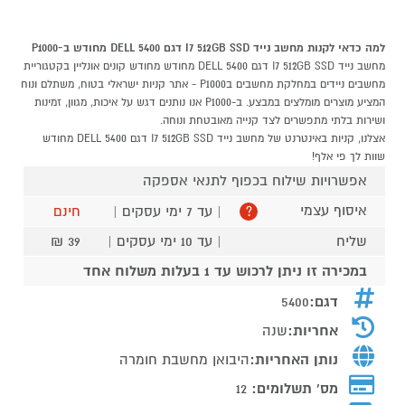
למה כדאי לקנות מחשב נייד I7 512GB SSD דגם 5400 DELL מחודש ב-P1000
מחשב נייד I7 512GB SSD דגם 5400 DELL מחודש מחודש קונים אונליין בקטגוריית
מחשבים ניידים במחלקת מחשבים בP1000 - אתר קניות ישראלי בטוח, משתלם ונוח
המציע מוצרים מומלצים במבצע. ב-P1000 אנו נותנים דגש על איכות, מגוון, זמינות
ושירות בלתי מתפשרים לצד קנייה מאובטחת ונוחה.
אצלנו, קניות באינטרנט של מחשב נייד I7 512GB SSD דגם 5400 DELL מחודש
שוות לך פי אלף!
אפשרויות שילוח בכפוף לתנאי אספקה
איסוף עצמי
| עד 7 ימי עסקים |
חינם
?
שליח
| עד 10 ימי עסקים |
39 ₪
במכירה זו ניתן לרכוש עד 1 בעלות משלוח אחד
דגם:
5400
אחריות:
שנה
נותן האחריות:
היבואן מחשבת חומרה
מס' תשלומים:
12