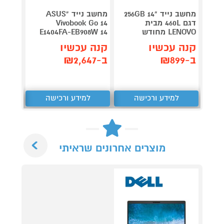
מחשב נייד "14 256GB
מחשב נייד "ASUS
דגם 460L מבית
Vivobook Go 14
e 5411
LENOVO מחודש
E1404FA-EB908W 14
מחודש
קנה עכשיו
קנה עכשיו
קנה 
ב-₪899
ב-₪2,647
ב-₪1,890
למידע ורכישה
למידע ורכישה
ל
Next
מוצרים אחרונים שראיתי