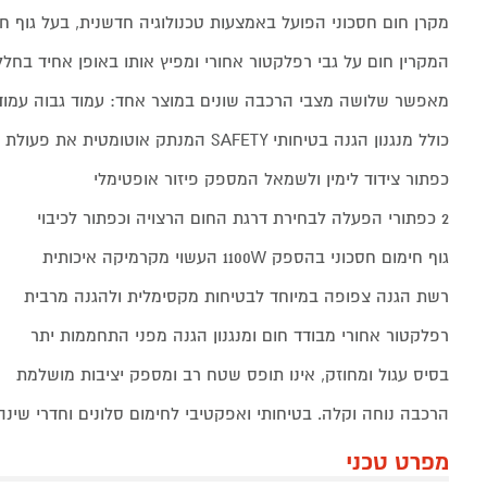
מקרן חום חסכוני הפועל באמצעות טכנולוגיה חדשנית, בעל גוף ח
המקרין חום על גבי רפלקטור אחורי ומפיץ אותו באופן אחיד בחל
מאפשר שלושה מצבי הרכבה שונים במוצר אחד: עמוד גבוה עמוד ב
כולל מנגנון הגנה בטיחותי SAFETY המנתק אוטומטית את פעולת המכשיר במקרה נפילה
כפתור צידוד לימין ולשמאל המספק פיזור אופטימלי
2 כפתורי הפעלה לבחירת דרגת החום הרצויה וכפתור לכיבוי
גוף חימום חסכוני בהספק 1100W העשוי מקרמיקה איכותית
רשת הגנה צפופה במיוחד לבטיחות מקסימלית ולהגנה מרבית
רפלקטור אחורי מבודד חום ומנגנון הגנה מפני התחממות יתר
בסיס עגול ומחוזק, אינו תופס שטח רב ומספק יציבות מושלמת
הרכבה נוחה וקלה. בטיחותי ואפקטיבי לחימום סלונים וחדרי שינה
מפרט טכני