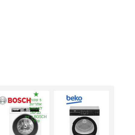
5 שנות
אחריות
למכונות
כביסה
BOSCH ב 199
ש"ח*