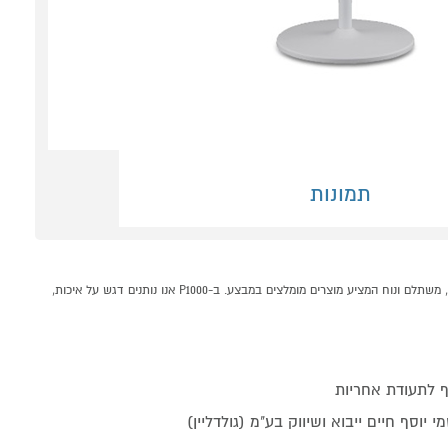
תמונות
מקרן חום קרמי עמוד 3 ב-1 דגם GoldLine ATL-1405 קונים אונליין בקטגוריית מפזרי חום / תנורי חימום במחלקת מזגנים מאווררים ומוצרי חימום בP1000 - אתר קניות ישראלי בטוח, משתלם ונוח המציע מוצרים מומלצים במבצע. ב-P1000 אנו נותנים דגש על איכות,
 לתעודת אחריות
 יוסף חיים ייבוא ושיווק בע"מ (גולדליין)