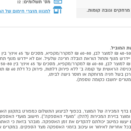
מס' תשלומים:
12
 מרחקים וגובה קומות.
למגוון מוצרי חימום של ה
שת המוביל
.
 קומה ב' ללא פירוק דלתות, פירוק כל דלת 60 ₪ תוספת למוביל בבית.
דף המכירה של המוצר, בכפוף לביצוע התשלום כמפורט בתקנון האת
צר בזירת המכירות (להלן: "מועדי האספקה"). חישוב מועדי האספקה יה
קים יעשו כמיטב יכולתם להקדים את זמן האספקה. מובהר בזאת כי ה
כל אחריות לאיחור או עיכוב בזמני האספקה מצד הספקים. במקרים א