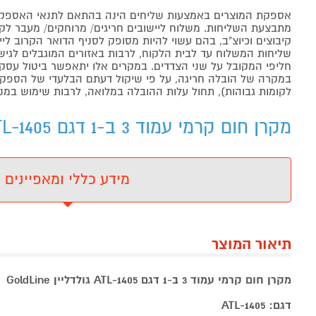
אספקת המוצרים באמצעות שליחים הינה בהתאם לתנאי האספקה
מתבצעת השליחות. משלוח ליישובים חריגים/ מרוחקים/ מעבר לקו 
קיבוצים וכיוצ"ב, בהם עשוי להיות מסופק לסניף הדואר הקרוב 
שליחות המשלוח עד לבית הלקוח, לרבות באזורים המוגבלים לגישה מ
חליפי המקובל על שני הצדדים. במקרים אלו יתאפשר ביטול עסקה
במקרה של הובלה חריגה, על פי שיקול דעתם הבלעדי של הספקים 
לקומות גבוהות), תחול עלות ההובלה במלואה, לרבות שימוש במנו
מקרן חום קרמי עמוד 3 ב-1 דגם GoldLine ATL-1405 - מידע נוסף
מידע כללי ומאפיינים
תיאור המוצר
מקרן חום קרמי עמוד 3 ב-1 דגם ATL-1405 גולדליין GoldLine
דגם: ATL-1405