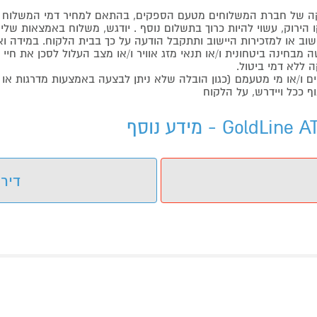
 של חברת המשלוחים מטעם הספקים, בהתאם למחיר דמי המשלוח ש
הירוק, עשוי להיות כרוך בתשלום נוסף . יודגש, משלוח באמצאות שליח
ליישוב או למזכירות היישוב ותתקבל הודעה על כך בבית הלקוח. במיד
בחינה ביטחונית ו/או תנאי מזג אוויר ו/או מצב העלול לסכן את חיי ה
 ללא דמי ביטול.
ו/או מי מטעמם (כגון הובלה שלא ניתן לבצעה באמצעות מדרגות או 
ף ככל ויידרש, על הלקוח
דירו