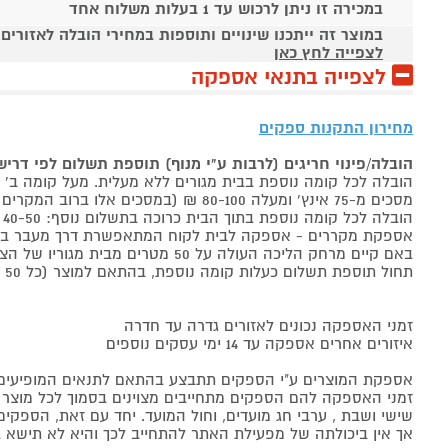
במכירה זו ניתן לרכוש עד 1 בעלות משלוח אחד
במוצר זה ייתכנו שינויים ותוספות במחירי הובלה לאזורים
לצפייה לחץ כאן
לצפייה בתנאי אספקה
מחירון התקנות ספקים
הובלה/פינוי חריגים (לרבות ע"י מנוף) תוספת תשלום לפי דרי
הובלה לכל קומה נוספת בבית מגורים ללא מעלית. מעל קומה ב' 40-50 ₪ למוצר לבן, 60-80 ₪ למקרר/מקפיא, מסכים עד 65 אינץ' בין 50-80 ₪
מסכים מ-75 אינץ' ומעלה 80-100 ₪ (במסכים אלו ברוב המקרים יידרש מנוף ותחול הוראת הובלה חריגה שלעיל. אם לא יידרש מנוף תחול תוספת הקומות כבר מהקומה הראשונה)
הובלה לכל קומה נוספת בתוך הבית כרוכה בתשלום נוסף: 40-50 ₪ למוצר לבן, 60-80 ₪ למקרר/מקפיא, מסכים עד 65 אינץ' בין 50-80 ₪, מסכים מ-75 אינץ' ומעלה 80-100 ₪.
אספקת מקררים - אספקה לבית לקוח המתאפשרת דרך מעבר בכניסה הראשית עד
באם קיים מרחק הליכה העולה על 50 מטרים מבית מגוריו של הצרכן בשל חניה מרוחקת או חוסר גישה לביתו,
תחול תוספת תשלום כעלות קומה נוספת, בהתאם למוצר (כל 50 מטרים יחשבו כקומה נוספת).
זמני האספקה נכונים לאזורים גדרה עד חדרה
איזורים אחרים אספקה עד 14 ימי עסקים נוספים
אספקת המוצרים ע"י הספקים תתבצע בהתאם לתנאים המופיעים ב
זמני האספקה להם הספקים מתחייבים מצוינים בסמוך לכל מוצר ומו
שישי ושבת , ערבי חג מועדים, וחול המועד. יחד עם זאת, הספ
אך אין ביכולתה של מפעילת האתר להתחייב לכך והיא לא תישא ב