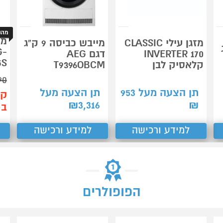
מהנ
מזגן עילי CLASSIC
מייבש כביסה 9 ק"ג
ג
G-
INVERTER 170
דגם AEG
5S
קלאסיק לבן
T9396OBCM
90
תן הצעה מעל
953
תן הצעה מעל
קנ
₪
3,316
₪
ב-99
למידע ורכישה
למידע ורכישה
הפופולרים