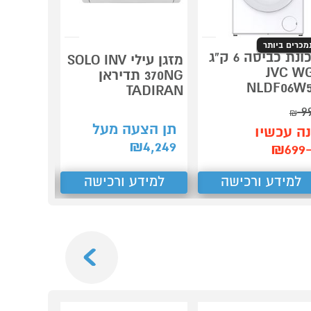
מכרים ביותר
מכונת כביסה 6 ק"ג
מזגן עילי SOLO INV
BOSCH
JVC W
370NG תדיראן
IL Heat
NLDF06W
TADIRAN
Pump
9
₪
תן הצעה מעל
ה עכשיו
תן הצע
₪
4,249
₪6
₪
4,447
למידע ורכישה
למידע ורכישה
למידע
Next