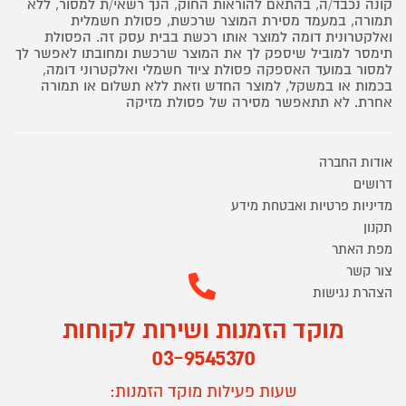
קונה נכבד/ה, בהתאם להוראות החוק, הנך רשאי/ת למסור, ללא
תמורה, במעמד מסירת המוצר שרכשת, פסולת חשמלית
ואלקטרונית דומה למוצר אותו רכשת בבית עסק זה. הפסולת
תימסר למוביל שיספק לך את המוצר שרכשת ומחובתו לאפשר לך
למסור במועד האספקה פסולת ציוד חשמלי ואלקטרוני דומה,
בכמות או במשקל, למוצר החדש וזאת ללא תשלום או תמורה
אחרת. לא תתאפשר מסירה של פסולת מזיקה
אודות החברה
דרושים
מדיניות פרטיות ואבטחת מידע
תקנון
מפת האתר
צור קשר
הצהרת נגישות
מוקד הזמנות ושירות לקוחות
03-9545370
שעות פעילות מוקד הזמנות: