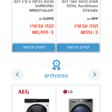
מגהץ קיטור אנכי דגם
מכונת כביסה 8 ק"ג דגם
SAMSUNG
TEFAL AeroSteam
מגהץ 
WW8ST5543AT
DT8722E0
GV9550 טפאל AL
2,090
399
קנה 
₪
₪
קנה עכשיו
קנה עכשיו
ב-₪1,390
ב-₪351
ב-₪1,890
למידע ורכישה
למידע ורכישה
ל
Next
Previous
הפופולרים
5 ש
אחר
למכו
כבי
ש"