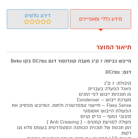
דירוג גולשים
מידע כללי ומאפיינים
תיאור המוצר
מייבש כביסה 7 ק"ג מעבה קונדנסור דגם DC7211 בקו Beko
דגם: DC7211
קיבולת: 7 ק"ג
פאנל הפעלה בעברית
15 תוכניות ייבוש לפי זמנים
מערכת ייבוש – Condenser
Flexy Sense – חיישני טמפרטורה ולחות. המייבש מפסיק את
הפעולת הייבוש אוטומטי
סיבובי התוף – כריס קרוס
פעולה למניעת קמטים - ( Anti Creasing )
זמן תכנות של תוכנית הכותנה הסטנדרטית בעומס מלא 121
דקות