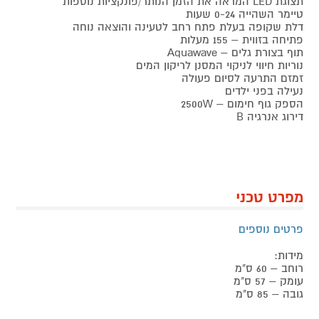
תצוגת LED המראה את הזמן הנותר/פונקציות נוספות
טיימר השהייה 0-24 שעות
דלת שקופה בעלת פתח רחב לטעינה והוצאה נוחה
פתיחה בזווית – 155 מעלות
תוף בצורת גלים – Aquawave
נוריות חיווי לניקוי המסנן לריקון המים
זמזם התרעה לסיום פעולה
נעילה בפני ילדים
הספק גוף חימום – 2500W
דירוג אנרגיה B
מפרט טכני
פרטים נוספים
מידות:
רוחב – 60 ס"מ
עומק – 57 ס"מ
גובה – 85 ס"מ