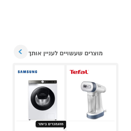
Next
מוצרים שעשויים לעניין אותך
מאר
כביסה
כביס
מתנ
מהנמכרים ביותר