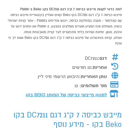
למה כדאי לקנות מייבש כביסה 7 ק"ג דגם DC7211 בקו Beko ב-P1000
מייבש כביסה 7 ק"ג דגם DC7211 בקו Beko קונים אונליין בקטגוריית מייבש כביסה
עם קונדנסור - מעבה במחלקת כביסה, ייבוש ומדיחים בP1000 - אתר קניות ישראלי
בטוח, משתלם ונוח המציע מוצרים מומלצים במבצע. ב-P1000 אנו נותנים דגש על
איכות, מגוון, זמינות ושירות בלתי מתפשרים לצד קנייה מאובטחת ונוחה.
אצלנו, קניות באינטרנט של מייבש כביסה 7 ק"ג דגם DC7211 בקו Beko שוות לך פי
אלף!
דגם:
DC7211
אחריות:
12 חודשים
נותן האחריות:
היבואן הרשמי מיני ליין
מס' תשלומים:
12
למגוון מייבשי כביסה של המותג
BEKO בקו
מייבש כביסה 7 ק"ג דגם DC7211 בקו
Beko בקו - מידע נוסף