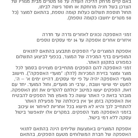
באם קיים מרחק הליכה העולה על 50 מטרים מבית מגוריו של
הצרכן בשל חניה מרוחקת או חוסר גישה לביתו,
תחול תוספת תשלום כעלות קומה נוספת, בהתאם למוצר (כל
50 מטרים יחשבו כקומה נוספת).
זמני האספקה נכונים לאזורים גדרה עד חדרה
איזורים אחרים אספקה עד 14 ימי עסקים נוספים
אספקת המוצרים ע"י הספקים תתבצע בהתאם לתנאים
המופיעים בדף המכירה של המוצר, בכפוף לביצוע התשלום
כמפורט בתקנון האתר.
זמני האספקה להם הספקים מתחייבים מצוינים בסמוך לכל
מוצר ומוצר בזירת המכירות (להלן: "מועדי האספקה"). חישוב
מועדי האספקה יהיה על פי ימי עסקים, דהיינו ימים א' – ה',
למעט ימי שישי ושבת , ערבי חג מועדים, וחול המועד. יחד עם
זאת, הספקים יעשו כמיטב יכולתם להקדים את זמן האספקה.
מובהר בזאת כי האתר עושה כל מאמץ מול הספקים להבטיח
את האספקה בזמן אך אין ביכולתה של מפעילת האתר
להתחייב לכך והיא לא תישא בכל אחריות לאיחור או עיכוב
בזמני האספקה מצד הספקים. במקרים אלו יתאפשר ביטול
עסקה ללא דמי ביטול.
אספקת המוצרים באמצעות שליחים הינה בהתאם לתנאי
האספקה של חברת המשלוחים מטעם הספקים, בהתאם