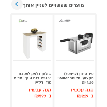
Next
מוצרים שעשויים לעניין אותך
סיר טיגון (צ'יפסר)
שולחן דלפק למטבח
Roller
מקצועי סאוטר Sauter
120X50 דגם טוקיו מבית
plete
DF4100
טודו דיזיין
3,990
קנה עכשיו
קנה עכשיו
קנה 
ב-₪219
ב-₪599
ב-₪3,851