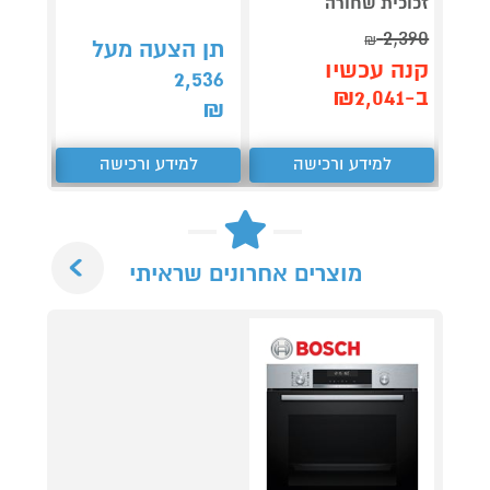
זכוכית שחורה
שחור
2,390
₪
תן הצעה מעל
קנה 
קנה עכשיו
2,536
ב-₪4,190
ב-₪2,041
₪
למידע ורכישה
למידע ורכישה
ל
Next
מוצרים אחרונים שראיתי