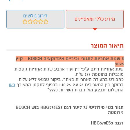
דירוג גולשים
מידע כללי ומאפיינים
תיאור המוצר
5 שנות אחריות לתנורי וכיריים אינדוקציה BOSCH - קיץ
2026
שנת אחריות חינם ע"פי דין ועוד ארבע שנות אחריות נוספות
מוגבלות בתוספת 199 ש"ח.
כמפורט בתעודת האחריות באתר. ביקור טכנאי ללא עלות.
בתוקף בין התאריכים 1.10.26-2.8.26 בכפוף לתקנון המצורף
כאן
התשלום יתבצע מול חברת השירות 2220*
תנור בנוי פירוליטי 71 ליטר דגם
HBG578ES3
בוש BOSCH
נירוסטה
דגם:
HBG578ES3