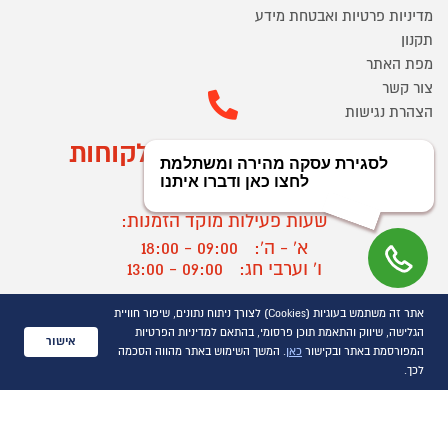
מדיניות פרטיות ואבטחת מידע
תקנון
מפת האתר
צור קשר
הצהרת נגישות
מוקד הזמנות ושירות לקוחות
03-9545370
שעות פעילות מוקד הזמנות:
א' - ה':
09:00 - 18:00
ו' וערבי חג:
09:00 - 13:00
שעות פעילות מוקד שירות לקוחות:
אתר זה משתמש בעוגיות (Cookies) לצורך ניתוח נתונים, שיפור חוויית
א' - ד':
09:00 - 16:30
הגלישה, שיווק והתאמת תוכן פרסומי, בהתאם למדיניות הפרטיות
אישור
ה :
09:00 - 16:00
המפורסמת באתר ובקישור
כאן
. המשך השימוש באתר מהווה הסכמה
חול המועד
09:00 - 15:00
לכך.
?
יצירת קשר/ביטול הזמנה