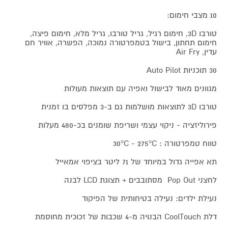
10 מצבי חימום:
טורבו 3D, חימום רגיל, גריל טורבו, גריל מלא, חימום פיצה,
חימום תחתון, בישול בטמפרטורה נמוכה, הפשרה, אוויר חם
עדין, Air Fry
30 תוכניות Auto Pilot
מגוונים מאוד לבישול ואפיה עם תוצאות מעולות
טורבו 3D לתוצאות מושלמות גם ב-3 מפלסים בו זמנית
פירוליזציה - ניקוי עצמי ושריפת שומנים בכ-480 מעלות
טווח טמפרטורה : 30°C - 275°C
תא אפייה גדול במיוחד של 71 ליטר בציפוי אמאייל
לחצני Pop Out מסתובבים + תצוגת LCD לבנה
נעילת ילדים: נעילה בטיחותית של הפיקוד
דלת CoolTouch הבנויה מ-4 שכבות של זכוכית מחוסמת