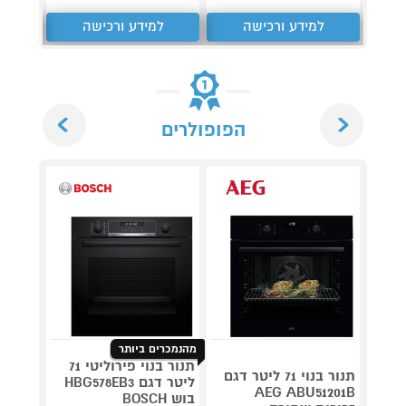
למידע ורכישה
למידע ורכישה
ל
Next
Previous
הפופולרים
מהנמכרים ביותר
תנור בנוי פירוליטי 71
תנור בנוי 71 ליטר דגם
ליטר דגם HBG578EB3
AEG ABU51201B
בוש BOSCH
P7422K