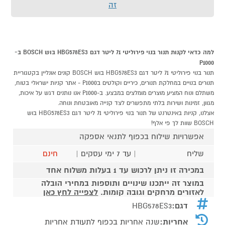
זה
למה כדאי לקנות תנור בנוי פירוליטי 71 ליטר דגם HBG578ES3 בוש BOSCH ב-
P1000
תנור בנוי פירוליטי 71 ליטר דגם HBG578ES3 בוש BOSCH קונים אונליין בקטגוריית
תנורים בנויים במחלקת תנורים, כיריים וקולטים בP1000 - אתר קניות ישראלי בטוח,
משתלם ונוח המציע מוצרים מומלצים במבצע. ב-P1000 אנו נותנים דגש על איכות,
מגוון, זמינות ושירות בלתי מתפשרים לצד קנייה מאובטחת ונוחה.
אצלנו, קניות באינטרנט של תנור בנוי פירוליטי 71 ליטר דגם HBG578ES3 בוש
BOSCH שוות לך פי אלף!
אפשרויות שילוח בכפוף לתנאי אספקה
שליח
| עד 7 ימי עסקים |
חינם
במכירה זו ניתן לרכוש עד 1 בעלות משלוח אחד
במוצר זה ייתכנו שינויים ותוספות במחירי הובלה
לאזורים מרחקים וגובה קומות.
לצפייה לחץ כאן
דגם:
HBG578ES3
אחריות:
שנה אחריות בכפוף לתעודת אחריות