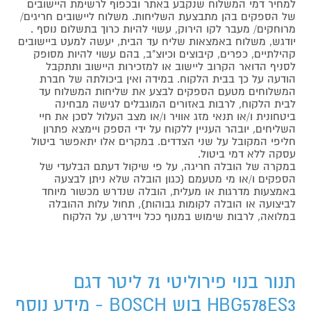
למחיר דמי המשלוח שנקבע באתר ובכפוף לרשימת היישובים
של הספקים בהן מתבצעת השליחות. משלוח ליישובים חריגים/
מרוחקים/ מעבר לקו הירוק, עשוי להיות כרוך בתשלום נוסף .
יודגש, משלוח באמצאות שליח עד הבית, יעשה למעט ביישובים
קהילתיים, כפרים, קיבוצים וכיוצ"ב, בהם עשוי להיות מסופק
לסניף הדואר הקרוב ליישוב או למזכירות היישוב ותתקבל
הודעה על כך בבית הלקוח. במידה ואין ביכולתה של חברת
המשלוחים מטעם הספקים לבצע את שליחות המשלוח עד
לבית הלקוח, לרבות באזורים המוגבלים לגישה מבחינה
ביטחונית ו/או תנאי מזג אוויר ו/או מצב העלול לסכן את חיי
השליחים, יובהר העניין ללקוח על ידי הספק ויימצא פתרון
חליפי המקובל על שני הצדדים. במקרים אלו יתאפשר ביטול
עסקה ללא דמי ביטול.
במקרה של הובלה חריגה, על פי שיקול דעתם הבלעדי של
הספקים ו/או מי מטעמם (כגון הובלה שלא ניתן לבצעה
באמצעות מדרגות או מעלית, הובלה שנדרש מכשור מיוחד
לביצועה או הובלה לקומות גבוהות), תחול עלות ההובלה
במלואה, לרבות שימוש במנוף ככל ויידרש, על הלקוח
תנור בנוי פירוליטי 71 ליטר דגם
HBG578ES3 בוש BOSCH - מידע נוסף