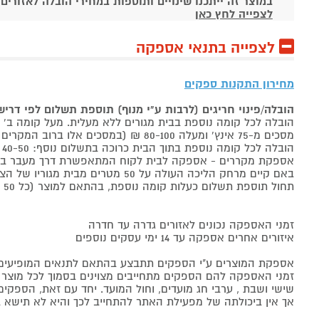
במוצר זה ייתכנו שינויים ותוספות במחירי הובלה לאזורים
לצפייה לחץ כאן
לצפייה בתנאי אספקה
מחירון התקנות ספקים
הובלה/פינוי חריגים (לרבות ע"י מנוף) תוספת תשלום לפי דרי
הובלה לכל קומה נוספת בבית מגורים ללא מעלית. מעל קומה ב' 40-50 ₪ למוצר לבן, 60-80 ₪ למקרר/מקפיא, מסכים עד 65 אינץ' בין 50-80 ₪
מסכים מ-75 אינץ' ומעלה 80-100 ₪ (במסכים אלו ברוב המקרים יידרש מנוף ותחול הוראת הובלה חריגה שלעיל. אם לא יידרש מנוף תחול תוספת הקומות כבר מהקומה הראשונה)
הובלה לכל קומה נוספת בתוך הבית כרוכה בתשלום נוסף: 40-50 ₪ למוצר לבן, 60-80 ₪ למקרר/מקפיא, מסכים עד 65 אינץ' בין 50-80 ₪, מסכים מ-75 אינץ' ומעלה 80-100 ₪.
אספקת מקררים - אספקה לבית לקוח המתאפשרת דרך מעבר בכניסה הראשית עד
באם קיים מרחק הליכה העולה על 50 מטרים מבית מגוריו של הצרכן בשל חניה מרוחקת או חוסר גישה לביתו,
תחול תוספת תשלום כעלות קומה נוספת, בהתאם למוצר (כל 50 מטרים יחשבו כקומה נוספת).
זמני האספקה נכונים לאזורים גדרה עד חדרה
איזורים אחרים אספקה עד 14 ימי עסקים נוספים
אספקת המוצרים ע"י הספקים תתבצע בהתאם לתנאים המופיעים ב
זמני האספקה להם הספקים מתחייבים מצוינים בסמוך לכל מוצר ומו
שישי ושבת , ערבי חג מועדים, וחול המועד. יחד עם זאת, הספ
אך אין ביכולתה של מפעילת האתר להתחייב לכך והיא לא תישא ב