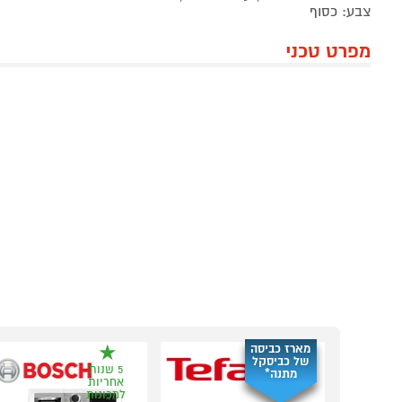
צבע: כסוף
מפרט טכני
מארז כביסה
של כביסקל
5 שנות
מתנה*
אחריות
למכונות