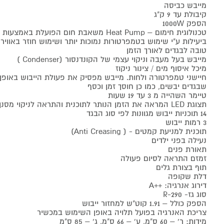
מייבש כביסה
קיבולת עד 9 ק"ג
הספק 1000W
טכנולוגית חימום – Heat Pump משאבת חום הפועלת באמצעות מדחס, כביסה מיובשת
ביעילות ע"י שימוש בטמפרטורות נמוכות יותר ושימוש חוזר באווי
טובה לבגדים לאורך הזמן
מייבש בעל מעבה וניקוי עצמי של הקונדנסור (Condenser )
מיכל איסוף מים / צינור ניקוז
חיישני טמפרטורה ולחות. מייבש מפסיק את פעולת הייבוש באופן
שבגדים יבשים, כמו כן חוסך זמן וכסף
טיימר השהייה מ 3 עד 19 שעות
תצוגת LED המראה את הזמן הנותר לתוכנית והתראה לניקוי מסנן, ולריקון המים
14 תוכניות ייבוש מגוונות לפי סוג הבגד
3 רמות ייבוש
תוכנית למניעת קמטים - ( Anti Creasing)
נעילה בפני ילדים
תאורת פנים
זמזם התראה לסיום פעולה
תוף בצורת גלים
דלת שקופה
דירוג אנרגיה: ++A
סוג גז- 290-R
הספק כולל – 1.91 קוט"ש למחזור ייבוש
צריכת האנרגיה בפועל תלויה באופן השימוש במכשיר
מידות: ר' – 60 ס"מ, ע' – 66 ס"מ, ג' – 85 ס"מ