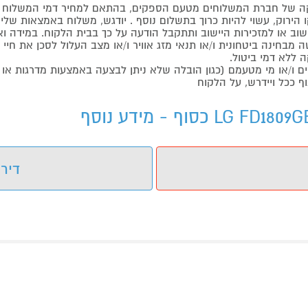
 של חברת המשלוחים מטעם הספקים, בהתאם למחיר דמי המשלוח ש
הירוק, עשוי להיות כרוך בתשלום נוסף . יודגש, משלוח באמצאות שליח
ליישוב או למזכירות היישוב ותתקבל הודעה על כך בבית הלקוח. במיד
בחינה ביטחונית ו/או תנאי מזג אוויר ו/או מצב העלול לסכן את חיי ה
 ללא דמי ביטול.
ו/או מי מטעמם (כגון הובלה שלא ניתן לבצעה באמצעות מדרגות או 
ף ככל ויידרש, על הלקוח
דירו