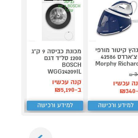
כביסה
BOSCH ב 199
ש"ח*
הץ קיטור מורפי
מכונת כביסה 9 ק"ג
ריצ'ארדס 42586
1200 סל"ד דגם
מגהץ קיט
Morphy Richar
T8230E1
BOSCH
WGG24209IL
3
קנה עכש
₪
קנה עכשיו
ב-₪399
ה עכשיו
ב-₪5,190
₪3
למידע ורכישה
למידע ורכישה
למידע
Next