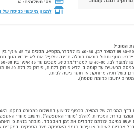
 מרחקים וגובה קומות.
מס' תשלומים:
16
למגוון מייבשי כביסה של 
שת המוביל
.
 קומה ב' ללא פירוק דלתות, פירוק כל דלת 60 ₪ תוספת למוביל בבית.
דף המכירה של המוצר, בכפוף לביצוע התשלום כמפורט בתקנון האת
צר בזירת המכירות (להלן: "מועדי האספקה"). חישוב מועדי האספקה יה
קים יעשו כמיטב יכולתם להקדים את זמן האספקה. מובהר בזאת כי ה
כל אחריות לאיחור או עיכוב בזמני האספקה מצד הספקים. במקרים א