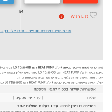
או
Wish List
?
אני מעוניין בפרטים נוספים - חזרו אליי בקש
למה כדאי לקנות מייבש כביסה 9 ק"ג HEAT PUMP דגם LG FD1809GB כסוף ב-P1000
איכות, מגוון, זמינות ושירות בלתי מתפשרים לצד קנייה מאובטחת ונוחה.
אצלנו, קניות באינטרנט של מייבש כביסה 9 ק"ג HEAT PUMP דגם LG FD1809GB כסוף שוות לך פי אלף!
אפשרויות שילוח בכפוף לתנאי אספקה
שליח
| עד 7 ימי עסקים |
במכירה זו ניתן לרכוש עד 1 בעלות משלוח אחד