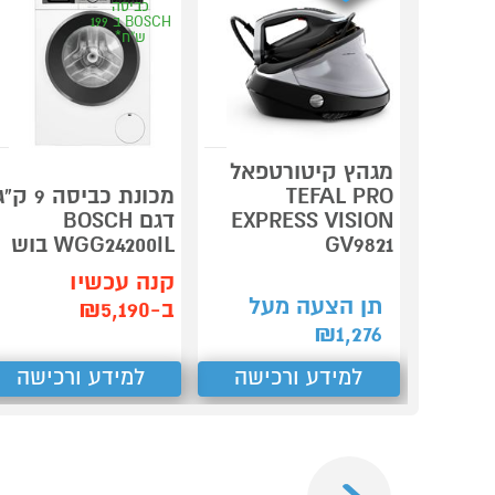
כביסה
BOSCH ב 199
ש"ח*
מגהץ קיטורטפאל
TEFAL PRO
מכונת כביסה 9 ק"
EXPRESS VISION
דגם BOSCH
GV9821
WGG24200IL בוש
קנה עכשיו
תן הצעה מעל
ב-₪5,190
₪
1,276
למידע ורכישה
למידע ורכישה
Previous