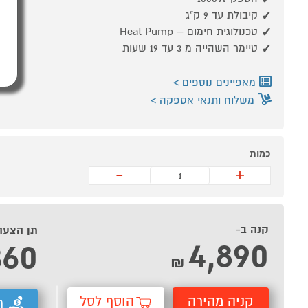
קיבולת עד 9 ק"ג
טכנולוגית חימום – Heat Pump
טיימר השהייה מ 3 עד 19 שעות
מאפיינים נוספים
משלוח ותנאי אספקה
כמות
-
+
קנה ב-
תן הצעה
4,890
360
₪
קניה מהירה
הוסף לסל
ת