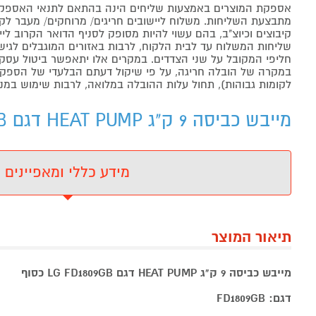
אספקת המוצרים באמצעות שליחים הינה בהתאם לתנאי האספקה
מתבצעת השליחות. משלוח ליישובים חריגים/ מרוחקים/ מעבר לקו 
קיבוצים וכיוצ"ב, בהם עשוי להיות מסופק לסניף הדואר הקרוב 
שליחות המשלוח עד לבית הלקוח, לרבות באזורים המוגבלים לגישה מ
חליפי המקובל על שני הצדדים. במקרים אלו יתאפשר ביטול עסקה
במקרה של הובלה חריגה, על פי שיקול דעתם הבלעדי של הספקים 
לקומות גבוהות), תחול עלות ההובלה במלואה, לרבות שימוש במנו
מייבש כביסה 9 ק"ג HEAT PUMP דגם LG FD1809GB כסוף - מידע נוסף
מידע כללי ומאפיינים
תיאור המוצר
מייבש כביסה 9 ק"ג HEAT PUMP דגם LG FD1809GB כסוף
דגם: FD1809GB