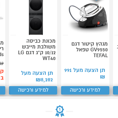
מכונת כביסה
מג
מגהץ קיטור דגם
ג
משולבת מייבש
GV9550 טפאל
10/12 ק"ג דגם LG
ds
TEFAL
WT40
49
תן הצעה מעל
991
קנ
תן הצעה מעל
₪
ב-40
₪
8,282
למידע ורכישה
למידע ורכישה