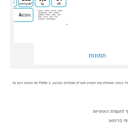
תמונות
מייבש כביסה 9 ק"ג HEAT PUMP דגם LG FD1809GB כסוף קונים אונליין בקטגוריית מייבש כביסה עם קונדנסור - מעבה במחלקת כביסה, ייבוש ומדיחים בP1000 - אתר קניות ישראלי בטוח, משתלם ונוח המציע מוצרים מומלצים במבצע. ב-P1000 אנו נותנים דגש על
 לתעודת האחריות
מי ברימאג