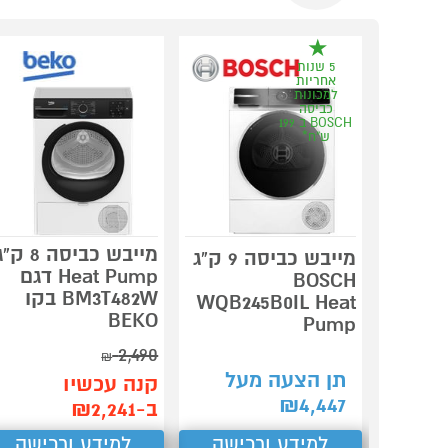
5 שנות
אחריות
למכונות
כביסה
BOSCH ב 199
ש"ח*
מייבש כביסה 8 ק
מייבש כביסה 9 ק"ג
Heat Pump דגם
BOSCH
BM3T482W בקו
WQB245B0IL Heat
BEKO
Pump
2,490
₪
תן הצעה מעל
קנה עכשיו
₪
4,447
ב-₪2,241
למידע ורכישה
למידע ורכישה