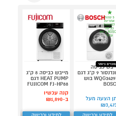
5 שנות
אחריות
למכונות
כביסה
BOSCH ב 199
ש"ח*
מכרים ביותר
יבש כביסה
קונדנסור 9 ק"ג דגם
מייבש כביסה 8 ק"ג
ectrolux
WQG2429IL בוש
HEAT PUMP דגם
BM Heat
Pump
FUJICOM FJ-HP88
BOS
קנה עכשיו
ן הצעה מעל
תן הצע
ב-₪1,890
₪
2,915
₪
3,47
למידע ורכישה
למידע ורכישה
למידע