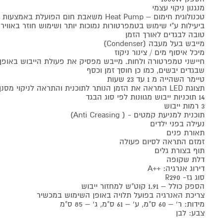
מנגנון ניקוי עצמי
טכנולוגית חימום – Heat Pump משאבת חום הפועלת באמצעות מדחס, כביסה מיובשת
ביעילות ע"י שימוש בטמפרטורות נמוכות יותר ושימוש חוזר באווי
טובה לבגדים לאורך הזמן
מייבש בעל מעבה (Condenser)
מיכל איסוף מים / צינור ניקוז
חיישני טמפרטורה ולחות. מייבש מפסיק את פעולת הייבוש באופן
שבגדים יבשים, כמו כן חוסך זמן וכסף
טיימר השהייה מ 1 עד 23 שעות
תצוגת LED המראה את הזמן הנותר לתוכנית והתראה לניקוי מסנן, ולריקון המים
14 תוכניות ייבוש מגוונות לפי סוג הבגד
3 רמות ייבוש
תוכנית למניעת קמטים - ( Anti Creasing)
נעילה בפני ילדים
תאורת פנים
זמזם התראה לסיום פעולה
תוף בצורת גלים
דלת שקופה
דירוג אנרגיה: ++A
סוג גז- R290
הספק כולל – 1.91 קוט"ש למחזור ייבוש
צריכת האנרגיה בפועל תלויה באופן השימוש במכשיר
מידות: ר' – 60 ס"מ, ע' – 61 ס"מ, ג' – 85 ס"מ
צבע: לבן