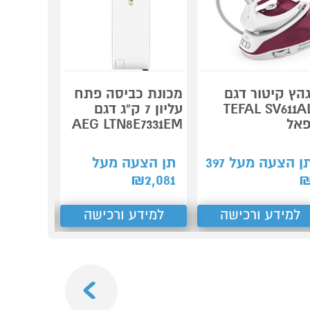
הץ קיטור דגם
מכונת כביסה פתח
מגהץ קי
TEFAL SV611A
עליון 7 ק"ג דגם
אל
AEG LTN8E7331EM
TEFAL
1,090
₪
ן הצעה מעל
397
תן הצעה מעל
קנה עכשיו
₪
2,081
למידע ורכישה
למידע ורכישה
למידע
Next