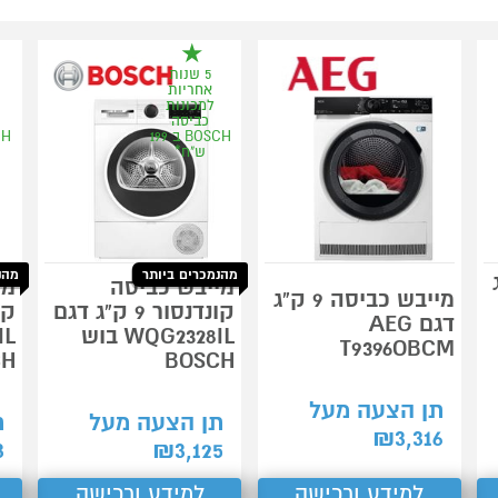
5 שנות
אחריות
למכונות
כביסה
BOSCH ב 199
ש"ח*
מהנמכרים ביותר
מהנ
"ג
מייבש כביסה
מי
מייבש כביסה 9 ק"ג
קונדנסור 9 ק"ג דגם
דגם AEG
WQG2328IL בוש
T9396OBCM
CH
BOSCH
תן הצעה מעל
תן הצעה מעל
ת
₪
3,316
3
₪
3,125
למידע ורכישה
למידע ורכישה