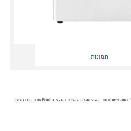
תמונות
מייבש כביסה 9 ק"ג HEAT PUMP דגם LG FD1609BD לבן קונים אונליין בקטגוריית מייבש כביסה עם קונדנסור - מעבה במחלקת כביסה, ייבוש ומדיחים בP1000 - אתר קניות ישראלי בטוח, משתלם ונוח המציע מוצרים מומלצים במבצע. ב-P1000 אנו נותנים דגש על