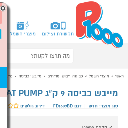
×
תקשורת וצילום
מוצרי חשמל
מח
ראשי
מוצרי חשמל
כביסה, ייבוש ומדיחים
מייבשי כביסה
מייבש כ
מייבש כביסה 9 ק"ג HEAT PUMP דגם LG FD1609BD לבן
סוג מוצר: חדש
|
דגם FD1609BD
|
דירוג גולשים
הספק 1000W