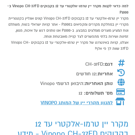
למה כדאי לקנות מקרר יין טרמו-אלקטרי עד 12 בקבוקים Vinopo CH-37FD ב-
P1000
מקרר יין טרמו-אלקטרי עד 12 בקבוקים Vinopo CH-37FD קונים אונליין בקטגוריית
מקררי יין במחלקת מקררים ומקפיאים בP1000 - אתר קניות ישראלי בטוח, משתלם
ונוח המציע מוצרים מומלצים במבצע. ב-P1000 אנו נותנים דגש על איכות, מגוון,
זמינות ושירות בלתי מתפשרים לצד קנייה מאובטחת ונוחה.
אצלנו, קניות באינטרנט של מקרר יין טרמו-אלקטרי עד 12 בקבוקים Vinopo CH-
37FD שוות לך פי אלף!
דגם:
CH-37FD
אחריות:
12 חודשים
נותן האחריות:
היבואן הרשמי Vinopo
מס' תשלומים:
12
למגוון מקררי יין של המותג
VINOPO
מקרר יין טרמו-אלקטרי עד 12
בקבוקים Vinopo CH-37FD - מידע