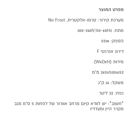
מפרט המוצר
מערכת קירור: טרמו-אלקטרית, No Frost
מתח: 100-240V/50-60Hz
הספק: 55w
דירוג אנרגטי F
מידות (WxDxH)
265x510x652 מ"מ
משקל: 14 ק"ג
נפח: 32 ליטר
*חשוב*: יש לוודא קיום מרחב אוורור של לפחות 5 ס"מ מגב
מקרר היין ומצדדיו