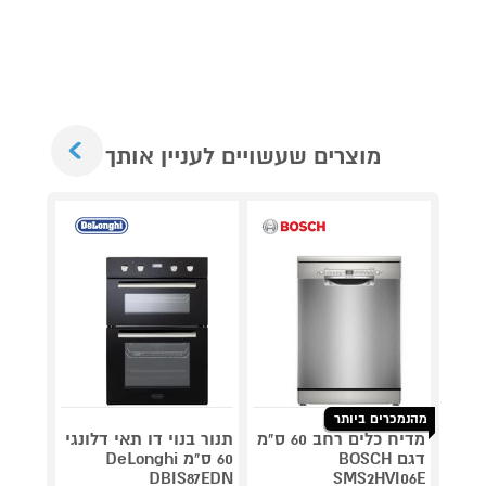
Next
מוצרים שעשויים לעניין אותך
מאר
כביסה
כביס
מתנ
מהנמכרים ביותר
מדיח כלים רחב 60 ס"מ
תנור בנוי דו תאי דלונגי
מגהץ 
דגם BOSCH
60 ס"מ DeLonghi
PRESS
V9821
DBIS87EDN
SMS2HVI06E