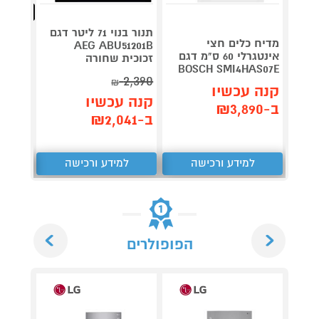
מהנמכרי
תנור בנוי 71 ליטר דגם
מדיח כלים חצי
AEG ABU51201B
DSM5760 גוון ז
אינטגרלי 60 ס"מ דגם
זכוכית שחורה
BOSCH SMI4HAS07E
4,190
2,390
₪
קנה עכשיו
קנה 
קנה עכשיו
ב-₪3,890
ב-₪3,890
ב-₪2,041
למידע ורכישה
למידע ורכישה
ל
Next
Previous
הפופולרים