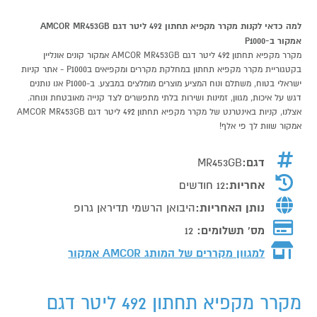
למה כדאי לקנות מקרר מקפיא תחתון 492 ליטר דגם AMCOR MR453GB
אמקור ב-P1000
מקרר מקפיא תחתון 492 ליטר דגם AMCOR MR453GB אמקור קונים אונליין
בקטגוריית מקרר מקפיא תחתון במחלקת מקררים ומקפיאים בP1000 - אתר קניות
ישראלי בטוח, משתלם ונוח המציע מוצרים מומלצים במבצע. ב-P1000 אנו נותנים
דגש על איכות, מגוון, זמינות ושירות בלתי מתפשרים לצד קנייה מאובטחת ונוחה.
אצלנו, קניות באינטרנט של מקרר מקפיא תחתון 492 ליטר דגם AMCOR MR453GB
אמקור שוות לך פי אלף!
דגם:
MR453GB
אחריות:
12 חודשים
נותן האחריות:
היבואן הרשמי תדיראן גרופ
מס' תשלומים:
12
למגוון מקררים של המותג
AMCOR אמקור
מקרר מקפיא תחתון 492 ליטר דגם