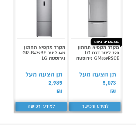
מהנמכרים ביותר
מקרר מקפיא תחתון
מקרר מקפיא תחתון
720 ליטר דגם LG
462 ליטר GR-B479BF
GM859RSCE נירוסטה
נירוסטה LG
N39VXCT
תן הצעה מעל
תן הצעה מעל
תן 
,909
2,985
5,073
₪
₪
₪
למידע ורכישה
למידע ורכישה
ל