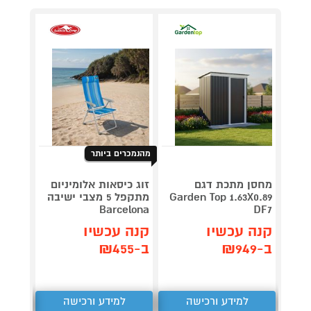
מהנמכרים ביותר
מחסן מתכת דגם
זוג כיסאות אלומיניום
מברגת
Garden Top 1.63X0.89
מתקפל 5 מצבי ישיבה
s 24V
shless
Barcelona
DF7
קנה עכשיו
קנה עכשיו
קנה 
ב-₪949
ב-₪455
ב-₪1,399
למידע ורכישה
למידע ורכישה
ל