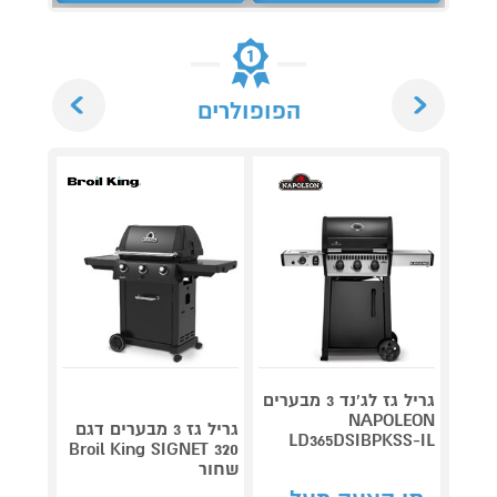
Next
Previous
הפופולרים
גריל גז לג'נד 3 מבערים
NAPOLEON
גריל גז 3 מבערים דגם
LD365DSIBPKSS-IL
AL 320
Broil King SIGNET 320
שחור
צבע ש