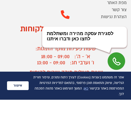
מפת האתר
צור קשר
הצהרת נגישות
מוקד הזמנות ושירות לקוחות
03-9545370
שעות פעילות מוקד הזמנות:
א' - ה':
09:00 - 18:00
ו' וערבי חג:
09:00 - 13:00
שעות פעילות מוקד שירות לקוחות:
אתר זה משתמש בעוגיות (Cookies) לצורך ניתוח נתונים, שיפור חוויית
א' - ד':
09:00 - 16:30
הגלישה, שיווק והתאמת תוכן פרסומי, בהתאם למדיניות הפרטיות
ה :
09:00 - 16:00
אישור
המפורסמת באתר ובקישור
כאן
. המשך השימוש באתר מהווה הסכמה
חול המועד
09:00 - 15:00
לכך.
?
יצירת קשר/ביטול הזמנה