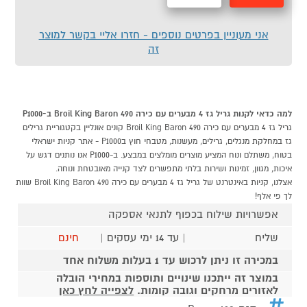
מהירה
לסל
אני מעוניין בפרטים נוספים - חזרו אליי בקשר למוצר
זה
למה כדאי לקנות גריל גז 4 מבערים עם כירה Broil King Baron 490 ב-P1000
גריל גז 4 מבערים עם כירה Broil King Baron 490 קונים אונליין בקטגוריית גרילים
גז במחלקת מנגלים, גרילים, מעשנות, מטבחי חוץ בP1000 - אתר קניות ישראלי
בטוח, משתלם ונוח המציע מוצרים מומלצים במבצע. ב-P1000 אנו נותנים דגש על
איכות, מגוון, זמינות ושירות בלתי מתפשרים לצד קנייה מאובטחת ונוחה.
אצלנו, קניות באינטרנט של גריל גז 4 מבערים עם כירה Broil King Baron 490 שוות
לך פי אלף!
אפשרויות שילוח בכפוף לתנאי אספקה
שליח
| עד 14 ימי עסקים |
חינם
במכירה זו ניתן לרכוש עד 1 בעלות משלוח אחד
במוצר זה ייתכנו שינויים ותוספות במחירי הובלה
לאזורים מרחקים וגובה קומות.
לצפייה לחץ כאן