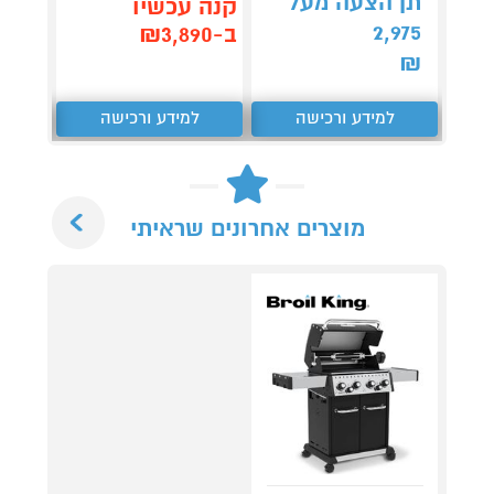
תן הצעה מעל
קנה עכשיו
קנה 
2,975
ב-₪3,890
ב-₪3,090
₪
למידע ורכישה
למידע ורכישה
ל
Next
מוצרים אחרונים שראיתי