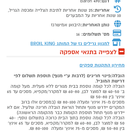
דגם:
Baron 490
אחריות:
25 שנות אחריות לתיבת הצלייה ומכסה הגריל,
10 שנות אחריות על המבערים
נותן האחריות:
היבואן אמישרגז
מס' תשלומים:
16
למגוון גרילים גז של המותג
BROIL KING
לצפייה בתנאי אספקה
מחירון התקנות ספקים
הובלה/פינוי חריגים (לרבות ע"י מנוף) תוספת תשלום לפי
דרישת המוביל
.
הובלה לכל קומה נוספת בבית מגורים ללא מעלית. מעל קומה
ב' 40-50 ₪ למוצר לבן, 60-80 ₪ למקרר/מקפיא, מסכים עד 65
אינץ' בין 50-80 ₪
מסכים מ-75 אינץ' ומעלה 80-100 ₪ (במסכים אלו ברוב
המקרים יידרש מנוף ותחול הוראת הובלה חריגה שלעיל. אם לא
יידרש מנוף תחול תוספת הקומות כבר מהקומה הראשונה)
הובלה לכל קומה נוספת בתוך הבית כרוכה בתשלום נוסף: 40-
50 ₪ למוצר לבן, 60-80 ₪ למקרר/מקפיא, מסכים עד 65 אינץ'
בין 50-80 ₪, מסכים מ-75 אינץ' ומעלה 80-100 ₪.