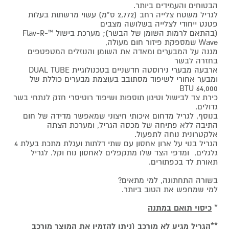
הבטוחים והעמידים ביותר.
לגריל משטח צלייה רחב (2,772 ס”מ) עשוי מרשתות בעלות
פטנט ייחודי לצלייה בשלושה מצבים
(בהתאם לרמות השומן של הבשר); מערכת בישול ™Flav-R-
Wave שמספקת פיזור חום מעולה,
מגנה על המבערים ומאדה את השומן והנוזלים המטפטפים
בחזרה לבשר
ארבעה מבערי נירוסטה חדשניים בטכנולוגיית DUAL TUBE
ומבער אחורי לשיפוד מסתובב בעוצמת מבערים כוללת של
64,000 BTU
כירת צד לבישול וטיגון תוספות ושיפוד רוטיסרי חזק לנתחי בשר
גדולים.
בנוסף, לגריל מדחום איכותי חיצוני שמאפשר מדידה של חום
התיבה ללא פתיחה של מכסה הגריל, ומערכת הצתה
אלקטרונית נוחה לתפעול.
הגריל בנוי על ארון אחסון עם שתי דלתות ועגלת מתכת בעלת 4
גלגלים, ומדפי הצד שלו מתקפלים לאחסון נוח וקל. לגריל
תאורת לד בכפתורים.
בשורה התחתונה, למי מתאים?
למי שמחפש את הטוב ביותר.
*
כיסוי תואם במתנה
**הגריל מגיע לא מורכב (ניתן להזמין את המוצר מורכב