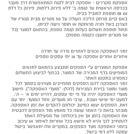
אספקת מקררים - אספקה לבית לקוח המתאפשרת דרך מעבר
בכניסה הראשית עד קומה ב' ללא פירוק דלתות, פירוק כל דלת
60 ₪ תוספת למוביל בבית.
באם קיים מרחק הליכה העולה על 50 מטרים מבית מגוריו של
הצרכן בשל חניה מרוחקת או חוסר גישה לביתו,
תחול תוספת תשלום כעלות קומה נוספת, בהתאם למוצר (כל
50 מטרים יחשבו כקומה נוספת).
זמני האספקה נכונים לאזורים גדרה עד חדרה
איזורים אחרים אספקה עד 14 ימי עסקים נוספים
אספקת המוצרים ע"י הספקים תתבצע בהתאם לתנאים
המופיעים בדף המכירה של המוצר, בכפוף לביצוע התשלום
כמפורט בתקנון האתר.
זמני האספקה להם הספקים מתחייבים מצוינים בסמוך לכל
מוצר ומוצר בזירת המכירות (להלן: "מועדי האספקה"). חישוב
מועדי האספקה יהיה על פי ימי עסקים, דהיינו ימים א' – ה',
למעט ימי שישי ושבת , ערבי חג מועדים, וחול המועד. יחד עם
זאת, הספקים יעשו כמיטב יכולתם להקדים את זמן האספקה.
מובהר בזאת כי האתר עושה כל מאמץ מול הספקים להבטיח
את האספקה בזמן אך אין ביכולתה של מפעילת האתר
להתחייב לכך והיא לא תישא בכל אחריות לאיחור או עיכוב
בזמני האספקה מצד הספקים. במקרים אלו יתאפשר ביטול
עסקה ללא דמי ביטול.