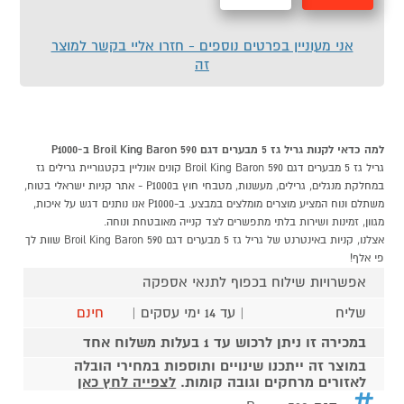
מהירה
לסל
אני מעוניין בפרטים נוספים - חזרו אליי בקשר למוצר
זה
למה כדאי לקנות גריל גז 5 מבערים דגם Broil King Baron 590 ב-P1000
גריל גז 5 מבערים דגם Broil King Baron 590 קונים אונליין בקטגוריית גרילים גז
במחלקת מנגלים, גרילים, מעשנות, מטבחי חוץ בP1000 - אתר קניות ישראלי בטוח,
משתלם ונוח המציע מוצרים מומלצים במבצע. ב-P1000 אנו נותנים דגש על איכות,
מגוון, זמינות ושירות בלתי מתפשרים לצד קנייה מאובטחת ונוחה.
אצלנו, קניות באינטרנט של גריל גז 5 מבערים דגם Broil King Baron 590 שוות לך
פי אלף!
אפשרויות שילוח בכפוף לתנאי אספקה
שליח
| עד 14 ימי עסקים |
חינם
במכירה זו ניתן לרכוש עד 1 בעלות משלוח אחד
במוצר זה ייתכנו שינויים ותוספות במחירי הובלה
לאזורים מרחקים וגובה קומות.
לצפייה לחץ כאן