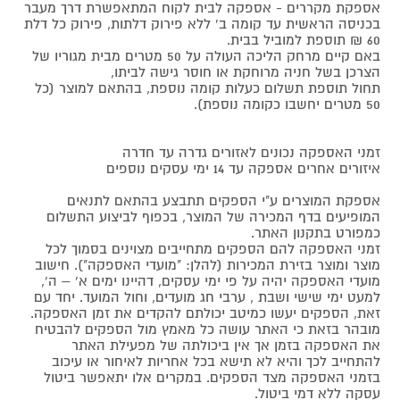
אספקת מקררים - אספקה לבית לקוח המתאפשרת דרך מעבר
בכניסה הראשית עד קומה ב' ללא פירוק דלתות, פירוק כל דלת
60 ₪ תוספת למוביל בבית.
באם קיים מרחק הליכה העולה על 50 מטרים מבית מגוריו של
הצרכן בשל חניה מרוחקת או חוסר גישה לביתו,
תחול תוספת תשלום כעלות קומה נוספת, בהתאם למוצר (כל
50 מטרים יחשבו כקומה נוספת).
זמני האספקה נכונים לאזורים גדרה עד חדרה
איזורים אחרים אספקה עד 14 ימי עסקים נוספים
אספקת המוצרים ע"י הספקים תתבצע בהתאם לתנאים
המופיעים בדף המכירה של המוצר, בכפוף לביצוע התשלום
כמפורט בתקנון האתר.
זמני האספקה להם הספקים מתחייבים מצוינים בסמוך לכל
מוצר ומוצר בזירת המכירות (להלן: "מועדי האספקה"). חישוב
מועדי האספקה יהיה על פי ימי עסקים, דהיינו ימים א' – ה',
למעט ימי שישי ושבת , ערבי חג מועדים, וחול המועד. יחד עם
זאת, הספקים יעשו כמיטב יכולתם להקדים את זמן האספקה.
מובהר בזאת כי האתר עושה כל מאמץ מול הספקים להבטיח
את האספקה בזמן אך אין ביכולתה של מפעילת האתר
להתחייב לכך והיא לא תישא בכל אחריות לאיחור או עיכוב
בזמני האספקה מצד הספקים. במקרים אלו יתאפשר ביטול
עסקה ללא דמי ביטול.