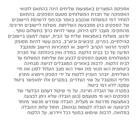
אספקת המוצרים באמצעות שליחים הינה בהתאם לתנאי
האספקה של חברת המשלוחים מטעם הספקים, בהתאם
למחיר דמי המשלוח שנקבע באתר ובכפוף לרשימת היישובים
של הספקים בהן מתבצעת השליחות. משלוח ליישובים חריגים/
מרוחקים/ מעבר לקו הירוק, עשוי להיות כרוך בתשלום נוסף .
יודגש, משלוח באמצאות שליח עד הבית, יעשה למעט ביישובים
קהילתיים, כפרים, קיבוצים וכיוצ"ב, בהם עשוי להיות מסופק
לסניף הדואר הקרוב ליישוב או למזכירות היישוב ותתקבל
הודעה על כך בבית הלקוח. במידה ואין ביכולתה של חברת
המשלוחים מטעם הספקים לבצע את שליחות המשלוח עד
לבית הלקוח, לרבות באזורים המוגבלים לגישה מבחינה
ביטחונית ו/או תנאי מזג אוויר ו/או מצב העלול לסכן את חיי
השליחים, יובהר העניין ללקוח על ידי הספק ויימצא פתרון
חליפי המקובל על שני הצדדים. במקרים אלו יתאפשר ביטול
עסקה ללא דמי ביטול.
במקרה של הובלה חריגה, על פי שיקול דעתם הבלעדי של
הספקים ו/או מי מטעמם (כגון הובלה שלא ניתן לבצעה
באמצעות מדרגות או מעלית, הובלה שנדרש מכשור מיוחד
לביצועה או הובלה לקומות גבוהות), תחול עלות ההובלה
במלואה, לרבות שימוש במנוף ככל ויידרש, על הלקוח