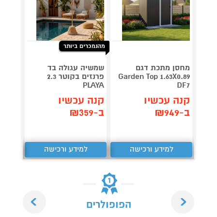
מהנמכרים ביותר
מחסן מתכת דגם
שמשיה עגולה בד
כננת 
Garden Top 1.63X0.89
פרנזים בקוטר 2.3
למשקלים 250
PLAYA
DF7
קנה 
קנה עכשיו
קנה עכשיו
ב-₪389
ב-₪949
ב-₪359
למידע ורכישה
למידע ורכישה
ל
Next
Previous
הפופולרים