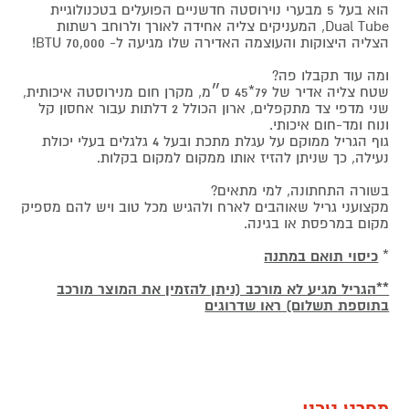
הוא בעל 5 מבערי נוירוסטה חדשניים הפועלים בטכנולוגיית
Dual Tube, המעניקים צליה אחידה לאורך ולרוחב רשתות
הצליה היצוקות והעוצמה האדירה שלו מגיעה ל- 70,000 BTU!
ומה עוד תקבלו פה?
שטח צליה אדיר של 79*45 ס״מ, מקרן חום מנירוסטה איכותית,
שני מדפי צד מתקפלים, ארון הכולל 2 דלתות עבור אחסון קל
ונוח ומד-חום איכותי.
גוף הגריל ממוקם על עגלת מתכת ובעל 4 גלגלים בעלי יכולת
נעילה, כך שניתן להזיז אותו ממקום למקום בקלות.
בשורה התחתונה, למי מתאים?
מקצועני גריל שאוהבים לארח ולהגיש מכל טוב ויש להם מספיק
מקום במרפסת או בגינה.
*
כיסוי תואם במתנה
**הגריל מגיע לא מורכב (ניתן להזמין את המוצר מורכב
בתוספת תשלום) ראו שדרוגים