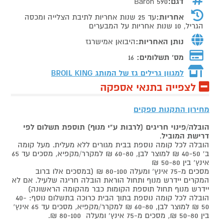
דגם:
Baron 590
אחריות:
עד 25 שנות אחריות לתיבת הצלייה ומכסה
הגריל, 10 שנות אחריות על המבערים
נותן האחריות:
היבואן אמישרגז
מס' תשלומים:
16
למגוון גרילים גז של המותג
BROIL KING
לצפייה בתנאי אספקה
מחירון התקנות ספקים
הובלה/פינוי חריגים (לרבות ע"י מנוף) תוספת תשלום לפי
דרישת המוביל
.
הובלה לכל קומה נוספת בבית מגורים ללא מעלית. מעל קומה
ב' 40-50 ₪ למוצר לבן, 60-80 ₪ למקרר/מקפיא, מסכים עד 65
אינץ' בין 50-80 ₪
מסכים מ-75 אינץ' ומעלה 80-100 ₪ (במסכים אלו ברוב
המקרים יידרש מנוף ותחול הוראת הובלה חריגה שלעיל. אם לא
יידרש מנוף תחול תוספת הקומות כבר מהקומה הראשונה)
הובלה לכל קומה נוספת בתוך הבית כרוכה בתשלום נוסף: 40-
50 ₪ למוצר לבן, 60-80 ₪ למקרר/מקפיא, מסכים עד 65 אינץ'
בין 50-80 ₪, מסכים מ-75 אינץ' ומעלה 80-100 ₪.