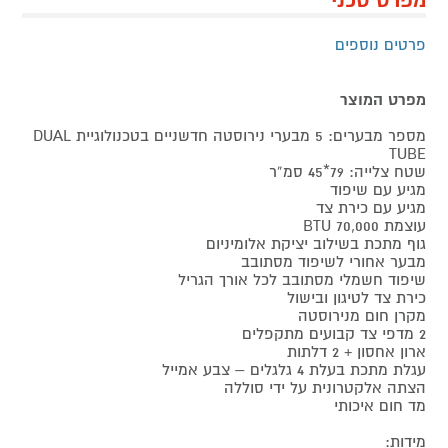
מפרט טכני
פרטים נוספים
מפרט המוצר
מספר מבערים: 5 מבערי נירוסטה חדשניים בטכנולוגיית DUAL
TUBE
שטח צלייה: 79*45 סמ”ר
מגיע עם שיפוד
מגיע עם כירת צד
עוצמת 70,000 BTU
גוף מתכת בשילוב יציקת אלומיניום
מבער אחורי לשיפוד מסתובב
שיפוד חשמלי מסתובב לכל אורך הגריל
כירת צד לטיגון ובישול
מקרן חום מנירוסטה
2 מדפי צד קבועים מתקפלים
ארון אחסון + 2 דלתות
עגלת מתכת בעלת 4 גלגלים – צבע אמייל
הצתה אלקטרונית על ידי סוללה
מד חום איכותי
מידות: