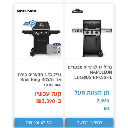
גריל גז לג'נד 3 מבערים
NAPOLEON
גריל גז 3 מבערים כירת
LD365DSIBPKSS-IL
צד Broil King ROYAL
on 420
340 שחור
קנה 
תן הצעה מעל
קנה עכשיו
ב-₪4,989
2,975
ב-₪3,390
₪
למידע ורכישה
למידע ורכישה
ל