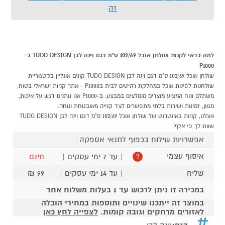
זה
למה כדאי לקנות שולחן אוכל 102/69 ס"מ דגם וינה לבן TUDO DESIGN ב-
P1000
שולחן אוכל 102/69 ס"מ דגם וינה לבן TUDO DESIGN קונים אונליין בקטגוריית
שולחנות לפינות אוכל במחלקת רהיטים לבית בP1000 - אתר קניות ישראלי בטוח,
משתלם ונוח המציע מוצרים מומלצים במבצע. ב-P1000 אנו נותנים דגש על איכות,
מגוון, זמינות ושירות בלתי מתפשרים לצד קנייה מאובטחת ונוחה.
אצלנו, קניות באינטרנט של שולחן אוכל 102/69 ס"מ דגם וינה לבן TUDO DESIGN
שוות לך פי אלף!
אפשרויות שילוח בכפוף לתנאי אספקה
איסוף עצמי
| עד 7 ימי עסקים |
חינם
?
שליח
| עד 14 ימי עסקים |
99 ₪
במכירה זו ניתן לרכוש עד 1 בעלות משלוח אחד
במוצר זה ייתכנו שינויים ותוספות במחירי הובלה
לאזורים מרחקים וגובה קומות.
לצפייה לחץ כאן