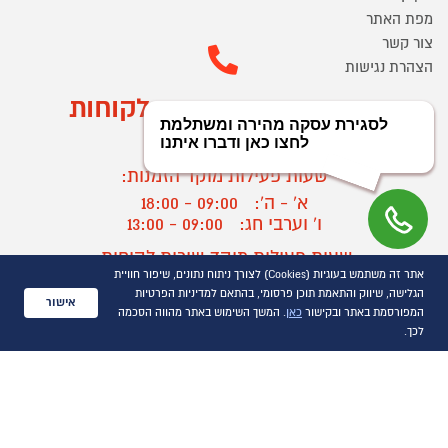
מפת האתר
צור קשר
הצהרת נגישות
מוקד הזמנות ושירות לקוחות
03-9545370
שעות פעילות מוקד הזמנות:
א' - ה':
09:00 - 18:00
ו' וערבי חג:
09:00 - 13:00
שעות פעילות מוקד שירות לקוחות:
אתר זה משתמש בעוגיות (Cookies) לצורך ניתוח נתונים, שיפור חוויית
א' - ד':
09:00 - 16:30
הגלישה, שיווק והתאמת תוכן פרסומי, בהתאם למדיניות הפרטיות
ה :
09:00 - 16:00
אישור
המפורסמת באתר ובקישור
כאן
. המשך השימוש באתר מהווה הסכמה
חול המועד
09:00 - 15:00
לכך.
?
יצירת קשר/ביטול הזמנה