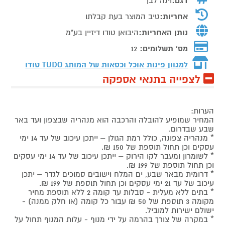
דגם:
וינה לבן
אחריות:
טיב המוצר בעת קבלתו
נותן האחריות:
היבואן טודו דיזיין בע"מ
מס' תשלומים:
12
למגוון פינות אוכל וכסאות של המותג
TUDO טודו
לצפייה בתנאי אספקה
הערות:
המחיר שמופיע להובלה והרכבה הוא מנהריה שבצפון ועד באר
שבע שבדרום.
* מנהריה צפונה, כולל רמת הגולן – ייתכן עיכוב של עד 14 ימי
עסקים וכן תחול תוספת של 150 ₪.
* לשומרון ומעבר לקו הירוק – ייתכן עיכוב של עד 14 ימי עסקים
וכן תחול תוספת של 199 ₪.
* דרומית מבאר שבע, ים המלח וישובים סמוכים לגדר – יתכן
עיכוב של עד 21 ימי עסקים וכן תחול תוספת של 199 ₪.
* בתים ללא מעלית - סבלות עד קומה 2 ללא תוספת מחיר
מקומה 3 תוספת של 50 ₪ עבור כל קומה (או חלק ממנה) -
ישולם ישירות למוביל.
* במקרה של צורך בהרמה על ידי מנוף - עלות המנוף תחול על