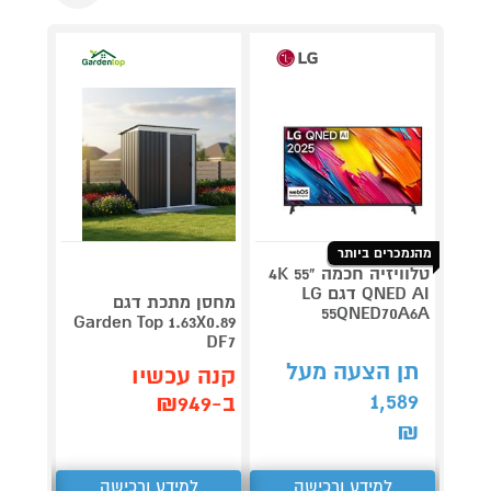
מהנמכרים ביותר
טלוויזיה חכמה "55 4K
QNED AI דגם LG
V 140
מחסן מתכת דגם
55QNED70A6A
תדירא
Garden Top 1.63X0.89
DF7
תן הצעה מעל
תן 
קנה עכשיו
,062
1,589
ב-₪949
₪
₪
למידע ורכישה
למידע ורכישה
ל