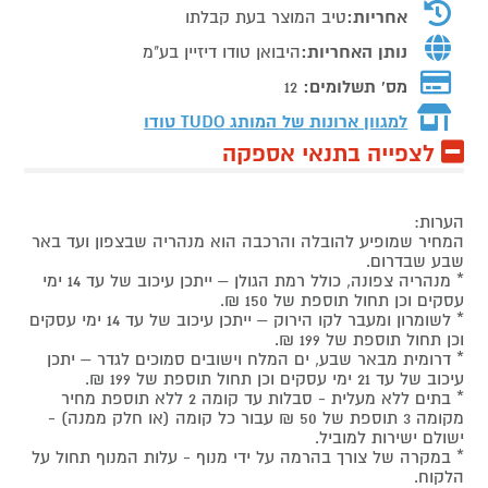
אחריות:
טיב המוצר בעת קבלתו
נותן האחריות:
היבואן טודו דיזיין בע"מ
מס' תשלומים:
12
למגוון ארונות של המותג
TUDO טודו
לצפייה בתנאי אספקה
הערות:
המחיר שמופיע להובלה והרכבה הוא מנהריה שבצפון ועד באר
שבע שבדרום.
* מנהריה צפונה, כולל רמת הגולן – ייתכן עיכוב של עד 14 ימי
עסקים וכן תחול תוספת של 150 ₪.
* לשומרון ומעבר לקו הירוק – ייתכן עיכוב של עד 14 ימי עסקים
וכן תחול תוספת של 199 ₪.
* דרומית מבאר שבע, ים המלח וישובים סמוכים לגדר – יתכן
עיכוב של עד 21 ימי עסקים וכן תחול תוספת של 199 ₪.
* בתים ללא מעלית - סבלות עד קומה 2 ללא תוספת מחיר
מקומה 3 תוספת של 50 ₪ עבור כל קומה (או חלק ממנה) -
ישולם ישירות למוביל.
* במקרה של צורך בהרמה על ידי מנוף - עלות המנוף תחול על
הלקוח.