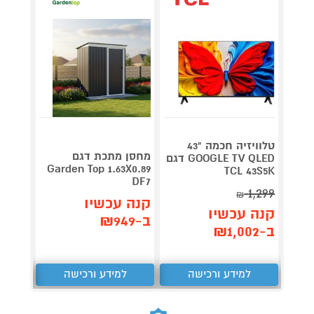
טלוויזיה חכמה "43
V 140
מחסן מתכת דגם
GOOGLE TV QLED דגם
תדירא
Garden Top 1.63X0.89
TCL 43S5K
DF7
1,299
₪
תן 
קנה עכשיו
קנה עכשיו
,062
ב-₪949
ב-₪1,002
₪
למידע ורכישה
למידע ורכישה
ל