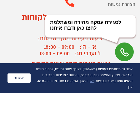
הצהרת נגישות
מוקד הזמנות ושירות לקוחות
03-9545370
שעות פעילות מוקד הזמנות:
א' - ה':
09:00 - 18:00
ו' וערבי חג:
09:00 - 13:00
שעות פעילות מוקד שירות לקוחות:
אתר זה משתמש בעוגיות (Cookies) לצורך ניתוח נתונים, שיפור חוויית
א' - ד':
09:00 - 16:30
הגלישה, שיווק והתאמת תוכן פרסומי, בהתאם למדיניות הפרטיות
ה :
09:00 - 16:00
אישור
המפורסמת באתר ובקישור
כאן
. המשך השימוש באתר מהווה הסכמה
חול המועד
09:00 - 15:00
לכך.
?
יצירת קשר/ביטול הזמנה