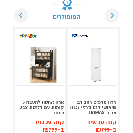
Next
Previous
הפופולרים
ארון מדפים רחב רב
ארון אחסון למטבח 5
ארון ש
שימושי דגם ג'רמי DL21
קומות עם דלתות צבע
מבית HOMAX
שחור
GN WH
קנה עכשיו
קנה עכשיו
קנה 
ב-₪799
ב-₪799
ב-₪399