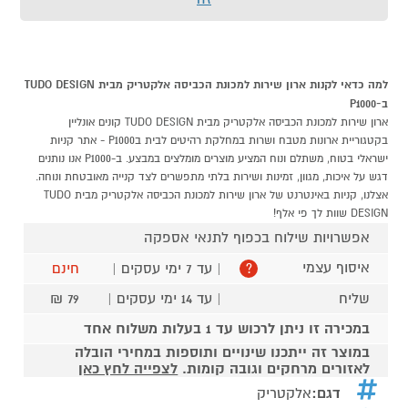
למה כדאי לקנות ארון שירות למכונת הכביסה אלקטריק מבית TUDO DESIGN
ב-P1000
ארון שירות למכונת הכביסה אלקטריק מבית TUDO DESIGN קונים אונליין
בקטגוריית ארונות מטבח ושרות במחלקת רהיטים לבית בP1000 - אתר קניות
ישראלי בטוח, משתלם ונוח המציע מוצרים מומלצים במבצע. ב-P1000 אנו נותנים
דגש על איכות, מגוון, זמינות ושירות בלתי מתפשרים לצד קנייה מאובטחת ונוחה.
אצלנו, קניות באינטרנט של ארון שירות למכונת הכביסה אלקטריק מבית TUDO
DESIGN שוות לך פי אלף!
אפשרויות שילוח בכפוף לתנאי אספקה
איסוף עצמי
| עד 7 ימי עסקים |
חינם
?
שליח
| עד 14 ימי עסקים |
79 ₪
במכירה זו ניתן לרכוש עד 1 בעלות משלוח אחד
במוצר זה ייתכנו שינויים ותוספות במחירי הובלה
לאזורים מרחקים וגובה קומות.
לצפייה לחץ כאן
דגם:
אלקטריק