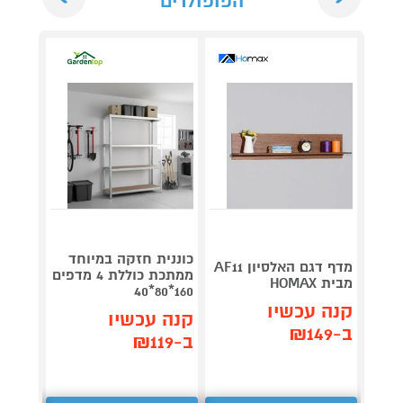
הפופולרים
כוננית חזקה במיוחד
רביעי
מדף דגם האלסיון AF11
ממתכת כוללת 4 מדפים
מבית HOMAX
OMAX
160*80*40
קנה עכשיו
קנה עכשיו
קנה 
ב-₪149
ב-₪119
ב-₪279