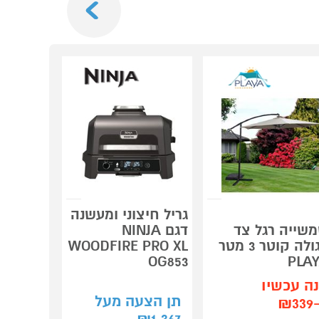
גריל חיצוני ומעשנה
שייה רגל צד
דגם NINJA
מערכת י
עגולה קוטר 3 מטר
WOODFIRE PRO XL
אופל בלק
PLA
OG853
אפור בהיר R
ה עכשיו
קנה עכש
תן הצעה מעל
₪3
ב-₪1,480