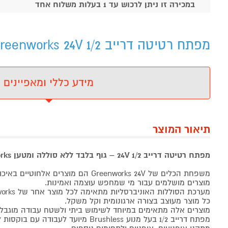
במכירה זו ניתן לרכוש עד 1 בעלות משלוח אחד
מפתח רטיטה דרייב 1/2 Greenworks 24Vמפתח רטיטה דרייב 1/2 Greenworks 24V דגם: 99575-2 - מידע נוסף
מידע כללי ומאפיינים
תיאור המוצר
מפתח רטיטה דרייב 1/2 24V – גוף בלבד ללא סוללה ומטען Greenworks
משפחת הכלים של Greenworks 24V הם מוצרים אלחוטיים באיכות גבוהה.
מוצרים מושלמים עבור מי שמחפש עוצמה ואמינות.
מערכת הסוללות האוניברסליות מתאימה לכל מוצר אחר של Greenworks.
כל מוצר מעוצב בצורה ארגונומית וקל משקל.
מוצרים אלה מתאימים במיוחד לשימוש ביתי ולשטח עבודה מוגבל.
מפתח דרייב 1/2 בעל מנוע Brushless מיועד לעבודה עם בוקסות לטכנאי שירות,