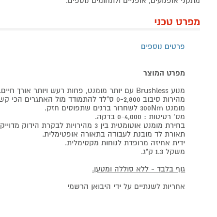
מתקני אופנועים, אופניים ולתחומים נוספים.
מפרט טכני
פרטים נוספים
מפרט המוצר
מנוע Brushless עם יותר מומנט, פחות רעש ויותר אורך חיים.
מהירות סיבוב 0-2,800 ס"לד להתמודד מול האתגרים הכי קשים.
מומנט 300Nm לשחרור ברגים שתפוסים חזק.
מס' רטיטות : 0-4,000 בדקה.
בחירת מומנט אוטומטית בין 3 מהירויות לבקרת הידוק מדוייקת.
תאורת לד מובנת לעבודה בתאורה אופטימלית.
ידית אחיזה מרופדת לנוחות מקסימלית.
משקל 1.3 ק"ג.
גוף בלבד - ללא סוללה ומטען.
אחריות לשנתיים על ידי היבואן הרשמי