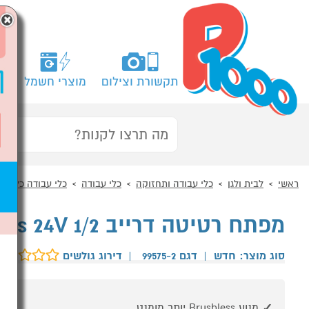
×
תקשורת וצילום
מוצרי חשמל
מח
ראשי
לבית ולגן
כלי עבודה ותחזוקה
כלי עבודה
כלי עבודה כללי
מפתח רטיטה דרייב 1/2 Greenworks 24V
סוג מוצר: חדש
|
דגם 99575-2
|
דירוג גולשים
מנוע Brushless יותר מומנט