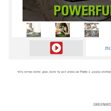
ות
מפתח רטיטה דרייב 1/2 Greenworks 24V קונים אונליין בקטגוריית כלי עבודה כללי במחלקת כלי עבודה ותחזוקה בP1000 - אתר קניות ישראלי בטוח, משתלם ונוח המציע מוצרים מומלצים במבצע. ב-P1000 אנו נותנים דגש על איכות, מגוון, זמינות ושירות בלתי