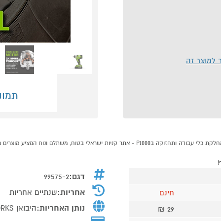
ר למוצר זה
תמונ
דגם:
99575-2
אחריות:
שנתיים אחריות
חינם
נותן האחריות:
היבואן GREENWORKS
29 ₪