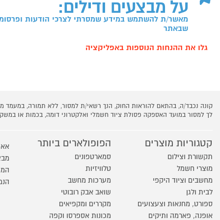
על מבצעים ודילים:
מאשר/ת להשתמש במידע שמסרתי לצרכי הודעות ופרסומו
שבאתר
גלו את ההנחות הנוספות באפליקציה
קונה נכבד/ה, בהתאם להוראות החוק, הנך רשאי/ת למסור, ללא תמורה, במעמד
לך למסור במועד האספקה פסולת ציוד חשמלי ואלקטרוני דומה, בכמות או במש
קטגוריות מוצרים
הפופולארים ביותר
אאו
תקשורת וצילום
סמארטפונים
מבצ
מוצרי חשמל
טלוויזיות
המו
מחשבים וציוד היקפי
מערכות מחשב
הנמ
לבית ולגן
שואב אבק רובוטי
ספורט, מחנאות וצעצועים
מקררים ומקפיאים
אופנה, פארמה ותיקים
מכונות אספרסו וקפה