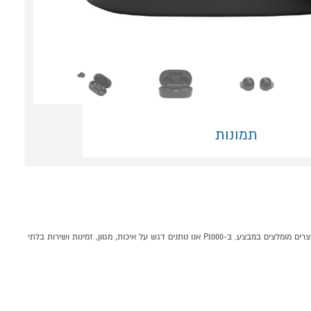
תמונות
אוזניות גיימינג אלחוטיות JBL QUANTUM TWS AIR שחור קונים אונליין בקטגוריית אוזניות בתוך האוזן במחלקת אוזניות בP1000 - אתר קניות ישראלי בטוח, משתלם ונוח המציע מוצרים מומלצים במבצע. ב-P1000 אנו נותנים דגש על איכות, מגוון, זמינות ושירות בלתי