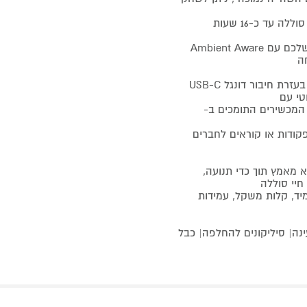
בעלות טכנולוגיית SMART AMBIENT- שמרו על מודעות לסביבה שלכם עם Ambient Aware
ה
חיבור אלחוטי עם זמן השהייה נמוך - התחברו למכשירים תומכים בעזרת חיבור דונגל USB-C
JBL Quantum TW מתאימות לכל המכשירים התומכים ב-
 אתם נותנים פקודות או קוראים לחברים
 מאמץ תוך כדי תנועה,
חיי סוללה
וב עמיד, קלות משקל, עמידות
JBL Quantum TW| דונגל USB-C| קייס טעינה| סיליקונים להחלפה| כבל