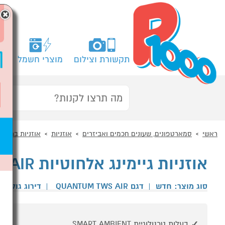
×
תקשורת וצילום
מוצרי חשמל
מח
ראשי
סמארטפונים, שעונים חכמים ואביזרים
אוזניות
אוזניות בתוך ה
אוזניות גיימינג אלחוטיות JBL QUANTUM TWS AIR שחור
סוג מוצר: חדש
|
דגם QUANTUM TWS AIR
|
דירוג גולשי
בעלות טכנולוגיית SMART AMBIENT