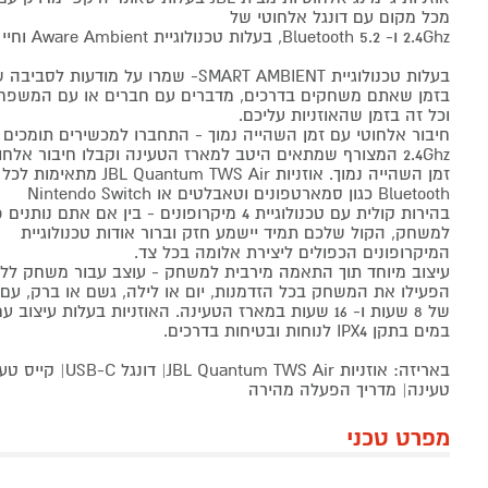
מכל מקום עם דונגל אלחוטי של
2.4Ghz ו- 5.2 Bluetooth, בעלות טכנולוגיית Aware Ambient וחיי סוללה עד כ-16 שעות
בזמן שאתם משחקים בדרכים, מדברים עם חברים או עם המשפח
וכל זה בזמן שהאוזניות עליכם.
2.4Ghz המצורף שמתאים היטב למארז הטעינה וקבלו חיבור אלחוטי עם
זמן השהייה נמוך. אוזניות S Air
Bluetooth כגון סמארטפונים וטאבלטים או Nintendo Switch
בהירות קולית עם טכנולוגיית 4 מיקרופונים - בין אם
למשחק, הקול שלכם תמיד יישמע חזק וברור אודות טכנולוגיית
המיקרופונים הכפולים ליצירת אלומה בכל צד.
עיצוב מיוחד תוך התאמה מירבית למשחק - עוצב עבור משחק ללא
הפעילו את המשחק בכל הזדמנות, יום או לילה, גשם או ברק, עם 
של 8 שעות ו- 16 שעות במארז הטעינה. האוזניות בעלות עיצ
במים בתקן IPX4 לנוחות ובטיחות בדרכים.
באריזה: אוזניות S Air
טעינה| מדריך הפעלה מהירה
מפרט טכני