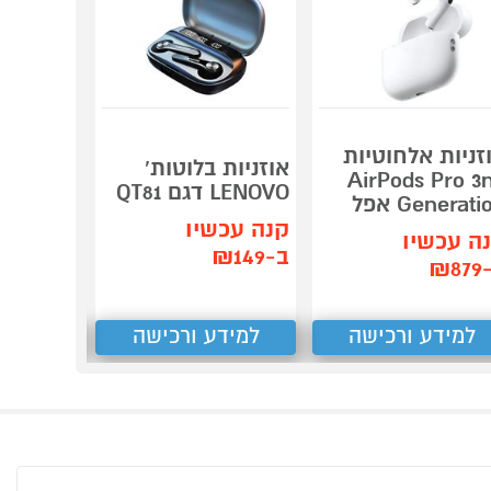
זניות אלחוטיות
אוזניות 
אוזניות בלוטות'
AirPods Pro 3
בלוטות' 
LENOVO דגם QT81
Generati אפל
VO XT91
קנה עכשיו
ה עכשיו
קנה עכש
ב-₪149
₪8
ב-₪149
למידע ורכישה
למידע ורכישה
למידע