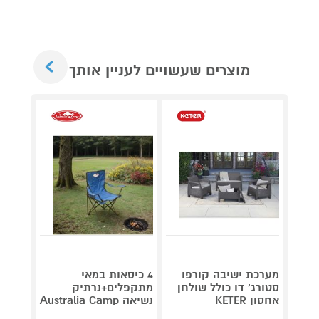
Next
מוצרים שעשויים לעניין אותך
מערכת ישיבה קורפו
4 כיסאות במאי
מזנון 
סטורג' דו כולל שולחן
מתקפלים+נרתיק
מגירות
אחסון KETER
נשיאה Australia Camp
אפור KETER