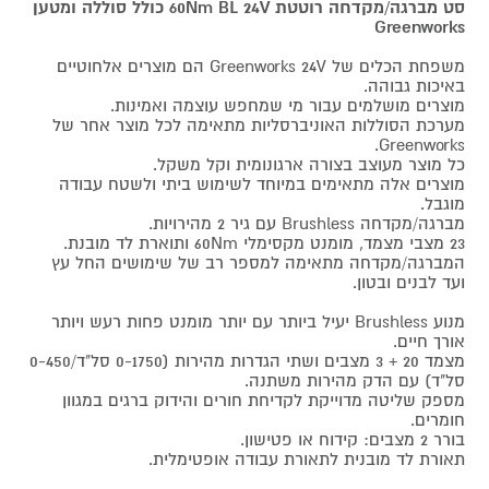
סט מברגה/מקדחה רוטטת 60Nm BL 24V כולל סוללה ומטען
Greenworks
משפחת הכלים של Greenworks 24V הם מוצרים אלחוטיים
באיכות גבוהה.
מוצרים מושלמים עבור מי שמחפש עוצמה ואמינות.
מערכת הסוללות האוניברסליות מתאימה לכל מוצר אחר של
Greenworks.
כל מוצר מעוצב בצורה ארגונומית וקל משקל.
מוצרים אלה מתאימים במיוחד לשימוש ביתי ולשטח עבודה
מוגבל.
מברגה/מקדחה Brushless עם גיר 2 מהירויות.
23 מצבי מצמד, מומנט מקסימלי 60Nm ותוארת לד מובנת.
המברגה/מקדחה מתאימה למספר רב של שימושים החל עץ
ועד לבנים ובטון.
מנוע Brushless יעיל ביותר עם יותר מומנט פחות רעש ויותר
אורך חיים.
מצמד 20 + 3 מצבים ושתי הגדרות מהירות (0-1750 סל"ד/0-450
סל"ד) עם הדק מהירות משתנה.
מספק שליטה מדוייקת לקדיחת חורים והידוק ברגים במגוון
חומרים.
בורר 2 מצבים: קידוח או פטישון.
תאורת לד מובנית לתאורת עבודה אופטימלית.