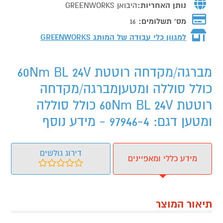
נותן האחריות:
היבואן GREENWORKS
מס' תשלומים:
16
למגוון כלי עבודה של המותג
GREENWORKS
מברגה/מקדחה רוטטת 60Nm BL 24V
כולל סוללה ומטעןמברגה/מקדחה
רוטטת 60Nm BL 24V כולל סוללה
ומטען דגם: 97946-4 - מידע נוסף
דירוג גולשים
מידע כללי ומאפיינים
תיאור המוצר