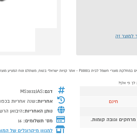
ר למוצר זה
דגם:
MS3032JAS
אחריות:
שנה אחריות בכפוף
חינם
נותן האחריות:
היבואן הרש
 מרחקים וגובה קומות.
מס' תשלומים:
16
למגוון מיקרוגלים של המו