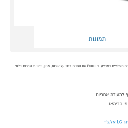
תמונות
מיקרוגל דיגיטלי 30 ליטר דגם MS3032JAS LG שחור קונים אונליין בקטגוריית מיקרוגלים במחלקת מוצרי חשמל לבית בP1000 - אתר קניות ישראלי בטוח, משתלם ונוח המציע מוצרים מומלצים במבצע. ב-P1000 אנו נותנים דגש על איכות, מגוון, זמינות ושירות בלתי
 לתעודת אחריות
מי ברימאג
תג
LG אל.ג'י