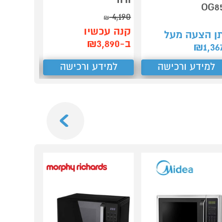
OG8
נירוסטה
4,190
₪
קנה עכשיו
ן הצעה מעל
תן הצע
ב-₪3,890
₪
2,137
₪
1,36
למידע ורכישה
למידע ורכישה
למידע
Next