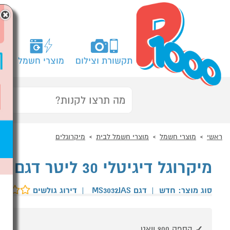
×
תקשורת וצילום
מוצרי חשמל
מח
ראשי
מוצרי חשמל
מוצרי חשמל לבית
מיקרוגלים
מיקרוגל דיגיטלי 30 ליטר דגם MS3032JAS LG שחור
סוג מוצר: חדש
|
דגם MS3032JAS
|
דירוג גולשים
הספק 900 וואט