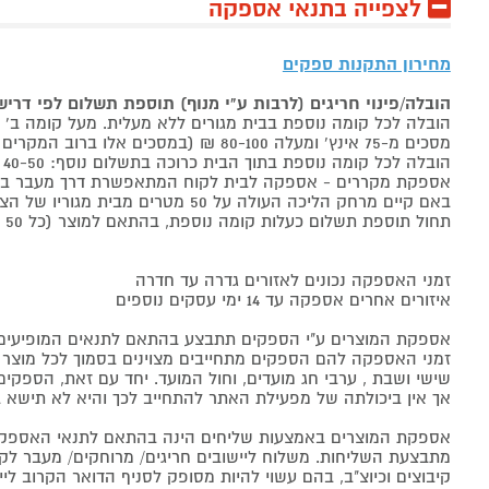
לצפייה בתנאי אספקה
מחירון התקנות ספקים
הובלה/פינוי חריגים (לרבות ע"י מנוף) תוספת תשלום לפי דרי
הובלה לכל קומה נוספת בבית מגורים ללא מעלית. מעל קומה ב' 40-50 ₪ למוצר לבן, 60-80 ₪ למקרר/מקפיא, מסכים עד 65 אינץ' בין 50-80 ₪
מסכים מ-75 אינץ' ומעלה 80-100 ₪ (במסכים אלו ברוב המקרים יידרש מנוף ותחול הוראת הובלה חריגה שלעיל. אם לא יידרש מנוף תחול תוספת הקומות כבר מהקומה הראשונה)
הובלה לכל קומה נוספת בתוך הבית כרוכה בתשלום נוסף: 40-50 ₪ למוצר לבן, 60-80 ₪ למקרר/מקפיא, מסכים עד 65 אינץ' בין 50-80 ₪, מסכים מ-75 אינץ' ומעלה 80-100 ₪.
אספקת מקררים - אספקה לבית לקוח המתאפשרת דרך מעבר בכניסה הראשית עד
באם קיים מרחק הליכה העולה על 50 מטרים מבית מגוריו של הצרכן בשל חניה מרוחקת או חוסר גישה לביתו,
תחול תוספת תשלום כעלות קומה נוספת, בהתאם למוצר (כל 50 מטרים יחשבו כקומה נוספת).
זמני האספקה נכונים לאזורים גדרה עד חדרה
איזורים אחרים אספקה עד 14 ימי עסקים נוספים
אספקת המוצרים ע"י הספקים תתבצע בהתאם לתנאים המופיעים ב
זמני האספקה להם הספקים מתחייבים מצוינים בסמוך לכל מוצר ומו
שישי ושבת , ערבי חג מועדים, וחול המועד. יחד עם זאת, הספ
אך אין ביכולתה של מפעילת האתר להתחייב לכך והיא לא תישא ב
אספקת המוצרים באמצעות שליחים הינה בהתאם לתנאי האספקה
מתבצעת השליחות. משלוח ליישובים חריגים/ מרוחקים/ מעבר לקו 
קיבוצים וכיוצ"ב, בהם עשוי להיות מסופק לסניף הדואר הקרוב 