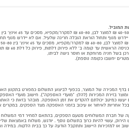
שת המוביל
.
 קומה ב' ללא פירוק דלתות, פירוק כל דלת 60 ₪ תוספת למוביל בבית.
דף המכירה של המוצר, בכפוף לביצוע התשלום כמפורט בתקנון האת
צר בזירת המכירות (להלן: "מועדי האספקה"). חישוב מועדי האספקה יה
קים יעשו כמיטב יכולתם להקדים את זמן האספקה. מובהר בזאת כי ה
כל אחריות לאיחור או עיכוב בזמני האספקה מצד הספקים. במקרים א
 של חברת המשלוחים מטעם הספקים, בהתאם למחיר דמי המשלוח ש
הירוק, עשוי להיות כרוך בתשלום נוסף . יודגש, משלוח באמצאות שליח
ליישוב או למזכירות היישוב ותתקבל הודעה על כך בבית הלקוח. במיד