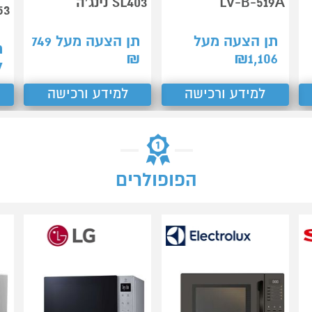
LV-B-519A
SL403 נינג'ה
53
תן הצעה מעל
תן הצעה מעל
749
ת
₪
₪
1,106
7
למידע ורכישה
למידע ורכישה
הפופולרים