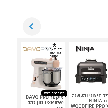
Next
*סדנת אפייה
וקונדיטוריה
מתנה!
מהנמכרים ביותר
יל חיצוני ומעשנה
מיקסר DAVO PRO
דגם NINJA
דגם EG
DSM5760 גוון זהב
51229M
WOODFIRE PRO 
ורוד