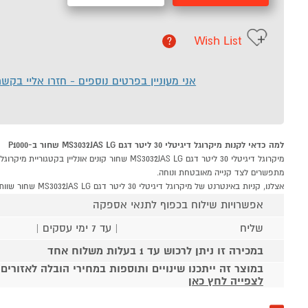
Wish List
?
אני מעוניין בפרטים נוספים - חזרו אליי בקש
למה כדאי לקנות מיקרוגל דיגיטלי 30 ליטר דגם MS3032JAS LG שחור ב-P1000
מתפשרים לצד קנייה מאובטחת ונוחה.
אצלנו, קניות באינטרנט של מיקרוגל דיגיטלי 30 ליטר דגם MS3032JAS LG שחור שוות לך פי אלף!
אפשרויות שילוח בכפוף לתנאי אספקה
שליח
| עד 7 ימי עסקים |
במכירה זו ניתן לרכוש עד 1 בעלות משלוח אחד
במוצר זה ייתכנו שינויים ותוספות במחירי הובלה לאזורים
לצפייה לחץ כאן