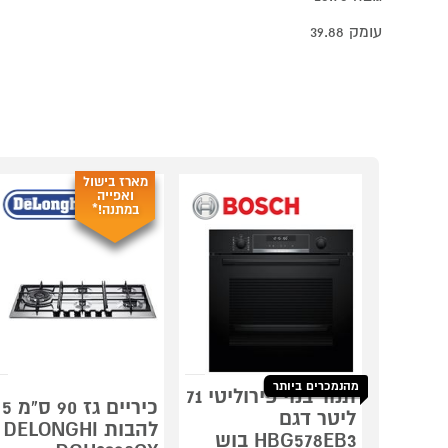
עומק 39.88
מארז בישול
ואפייה
במתנה!*
מהנמכרים ביותר
תנור בנוי פירוליטי 71
כיריים גז 90 ס"מ 5
ליטר דגם
להבות DELONGHI
HBG578EB3 בוש