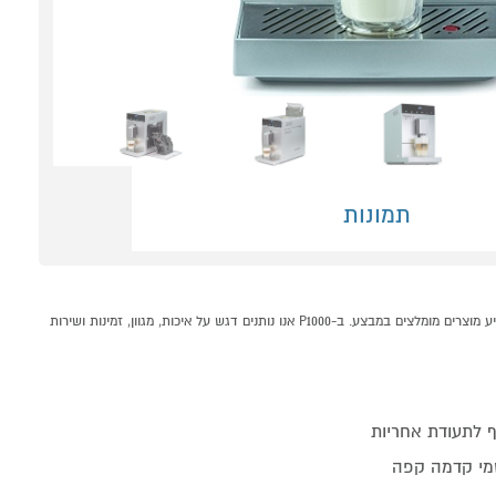
תמונות
מכונת קפה אוטומטית טוחנת Pascale Life & Fun כסוף קונים אונליין בקטגוריית מכונות קפה במחלקת מכונות קפה ומוצריו בP1000 - אתר קניות ישראלי בטוח, משתלם ונוח המציע מוצרים מומלצים במבצע. ב-P1000 אנו נותנים דגש על איכות, מגוון, זמינות ושירות
 לתעודת אחריות
מי קדמה קפה