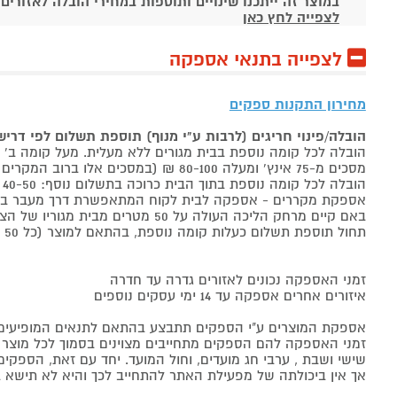
במוצר זה ייתכנו שינויים ותוספות במחירי הובלה לאזורים
לצפייה לחץ כאן
לצפייה בתנאי אספקה
מחירון התקנות ספקים
הובלה/פינוי חריגים (לרבות ע"י מנוף) תוספת תשלום לפי דרי
הובלה לכל קומה נוספת בבית מגורים ללא מעלית. מעל קומה ב' 40-50 ₪ למוצר לבן, 60-80 ₪ למקרר/מקפיא, מסכים עד 65 אינץ' בין 50-80 ₪
מסכים מ-75 אינץ' ומעלה 80-100 ₪ (במסכים אלו ברוב המקרים יידרש מנוף ותחול הוראת הובלה חריגה שלעיל. אם לא יידרש מנוף תחול תוספת הקומות כבר מהקומה הראשונה)
הובלה לכל קומה נוספת בתוך הבית כרוכה בתשלום נוסף: 40-50 ₪ למוצר לבן, 60-80 ₪ למקרר/מקפיא, מסכים עד 65 אינץ' בין 50-80 ₪, מסכים מ-75 אינץ' ומעלה 80-100 ₪.
אספקת מקררים - אספקה לבית לקוח המתאפשרת דרך מעבר בכניסה הראשית עד
באם קיים מרחק הליכה העולה על 50 מטרים מבית מגוריו של הצרכן בשל חניה מרוחקת או חוסר גישה לביתו,
תחול תוספת תשלום כעלות קומה נוספת, בהתאם למוצר (כל 50 מטרים יחשבו כקומה נוספת).
זמני האספקה נכונים לאזורים גדרה עד חדרה
איזורים אחרים אספקה עד 14 ימי עסקים נוספים
אספקת המוצרים ע"י הספקים תתבצע בהתאם לתנאים המופיעים ב
זמני האספקה להם הספקים מתחייבים מצוינים בסמוך לכל מוצר ומו
שישי ושבת , ערבי חג מועדים, וחול המועד. יחד עם זאת, הספ
אך אין ביכולתה של מפעילת האתר להתחייב לכך והיא לא תישא ב