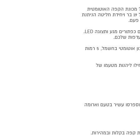
מכונת הקפה האוטומטית
החדשה שלנו היא הפתרון המושלם עבורכם. עם לחץ משאבה של 19 בר ויחידת חליטה הניתנת
פעם.
המכונה קלה לתפעול ונוחה לשימוש, עם ממשק הפעלה פשוט עם כפתורים מגע ותצוגה LED.
עדפות שלכם.
בנוסף, המכונה כוללת מגוון רחב של תכונות מתקדמות, כולל חיסכון אוטומטי בחשמל, 5 רמות
לו ליהנות מטעמו של
יחים אספרסו עשיר בטעם וארומה