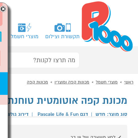
×
תקשורת וצילום
מוצרי חשמל
מח
ראשי
מוצרי חשמל
מכונות קפה ומוצריו
מכונות קפה
מכונת קפה אוטומטית טוחנת Pascale Life & Fun כסוף
סוג מוצר: חדש
|
דגם Pascale Life & Fun
|
דירוג גולשים
לחץ משאבה של 19 בר