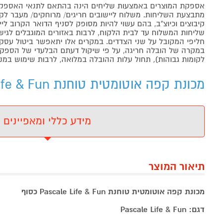
אספקת המוצרים באמצעות שליחים הינה בהתאם לתנאי האספקה
מתבצעת השליחות. משלוח ליישובים חריגים/ מרוחקים/ מעבר לקו 
קיבוצים וכיוצ"ב, בהם עשוי להיות מסופק לסניף הדואר הקרוב 
שליחות המשלוח עד לבית הלקוח, לרבות באזורים המוגבלים לגישה מ
חליפי המקובל על שני הצדדים. במקרים אלו יתאפשר ביטול עסקה
במקרה של הובלה חריגה, על פי שיקול דעתם הבלעדי של הספקים 
לקומות גבוהות), תחול עלות ההובלה במלואה, לרבות שימוש במנו
מכונת קפה אוטומטית טוחנת Pascale Life & Fun כסוף - מידע נוסף
מידע כללי ומאפיינים
תיאור המוצר
מכונת קפה אוטומטית טוחנת Pascale Life & Fun כסוף
דגם: Pascale Life & Fun