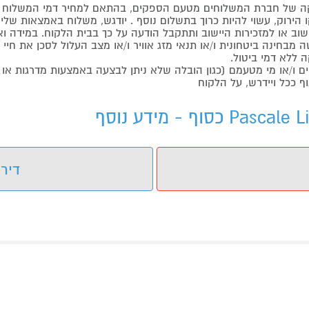
 של חברת המשלוחים מטעם הספקים, בהתאם למחיר דמי המשלוח ש
הירוק, עשוי להיות כרוך בתשלום נוסף . יודגש, משלוח באמצאות שליח
ליישוב או למזכירות היישוב ותתקבל הודעה על כך בבית הלקוח. במיד
בחינה ביטחונית ו/או תנאי מזג אוויר ו/או מצב העלול לסכן את חיי ה
 ללא דמי ביטול.
ו/או מי מטעמם (כגון הובלה שלא ניתן לבצעה באמצעות מדרגות או 
ף ככל ויידרש, על הלקוח
דירו