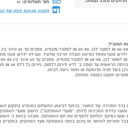
 מרחקים וגובה קומות.
מס' תשלומים:
16
למגוון מכונות קפה של ה
שת המוביל
.
 קומה ב' ללא פירוק דלתות, פירוק כל דלת 60 ₪ תוספת למוביל בבית.
דף המכירה של המוצר, בכפוף לביצוע התשלום כמפורט בתקנון האת
צר בזירת המכירות (להלן: "מועדי האספקה"). חישוב מועדי האספקה יה
קים יעשו כמיטב יכולתם להקדים את זמן האספקה. מובהר בזאת כי ה
כל אחריות לאיחור או עיכוב בזמני האספקה מצד הספקים. במקרים א