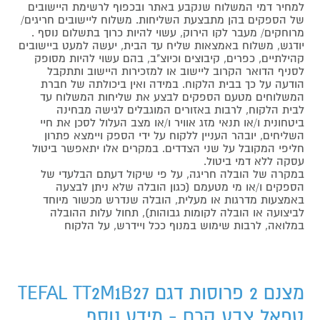
למחיר דמי המשלוח שנקבע באתר ובכפוף לרשימת היישובים
של הספקים בהן מתבצעת השליחות. משלוח ליישובים חריגים/
מרוחקים/ מעבר לקו הירוק, עשוי להיות כרוך בתשלום נוסף .
יודגש, משלוח באמצאות שליח עד הבית, יעשה למעט ביישובים
קהילתיים, כפרים, קיבוצים וכיוצ"ב, בהם עשוי להיות מסופק
לסניף הדואר הקרוב ליישוב או למזכירות היישוב ותתקבל
הודעה על כך בבית הלקוח. במידה ואין ביכולתה של חברת
המשלוחים מטעם הספקים לבצע את שליחות המשלוח עד
לבית הלקוח, לרבות באזורים המוגבלים לגישה מבחינה
ביטחונית ו/או תנאי מזג אוויר ו/או מצב העלול לסכן את חיי
השליחים, יובהר העניין ללקוח על ידי הספק ויימצא פתרון
חליפי המקובל על שני הצדדים. במקרים אלו יתאפשר ביטול
עסקה ללא דמי ביטול.
במקרה של הובלה חריגה, על פי שיקול דעתם הבלעדי של
הספקים ו/או מי מטעמם (כגון הובלה שלא ניתן לבצעה
באמצעות מדרגות או מעלית, הובלה שנדרש מכשור מיוחד
לביצועה או הובלה לקומות גבוהות), תחול עלות ההובלה
במלואה, לרבות שימוש במנוף ככל ויידרש, על הלקוח
מצנם 2 פרוסות דגם TEFAL TT2M1B27
טפאל צבע קרם - מידע נוסף