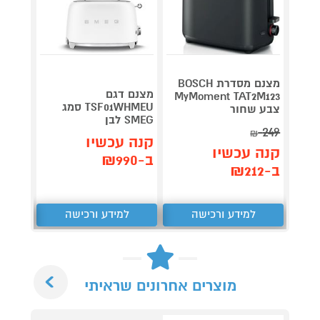
מצנם מסדרת BOSCH
מצנם דגם
nLine
MyMoment TAT2M123
TSF01WHMEU סמג
צבע שחור
שחור
SMEG לבן
279
249
₪
₪
קנה עכשיו
קנה עכשיו
קנה 
ב-₪990
ב-₪212
ב-₪212
למידע ורכישה
למידע ורכישה
ל
Next
מוצרים אחרונים שראיתי