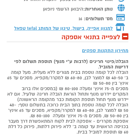
נותן האחריות:
היבואן הרשמי ניופאן
מס' תשלומים:
16
למגוון אפייה, בישול, טיגון של המותג
tefal טפאל
לצפייה בתנאי אספקה
מחירון התקנות ספקים
הובלה/פינוי חריגים (לרבות ע"י מנוף) תוספת תשלום לפי
דרישת המוביל
.
הובלה לכל קומה נוספת בבית מגורים ללא מעלית. מעל קומה
ב' 40-50 ₪ למוצר לבן, 60-80 ₪ למקרר/מקפיא, מסכים עד 65
אינץ' בין 50-80 ₪
מסכים מ-75 אינץ' ומעלה 80-100 ₪ (במסכים אלו ברוב
המקרים יידרש מנוף ותחול הוראת הובלה חריגה שלעיל. אם לא
יידרש מנוף תחול תוספת הקומות כבר מהקומה הראשונה)
הובלה לכל קומה נוספת בתוך הבית כרוכה בתשלום נוסף: 40-
50 ₪ למוצר לבן, 60-80 ₪ למקרר/מקפיא, מסכים עד 65 אינץ'
בין 50-80 ₪, מסכים מ-75 אינץ' ומעלה 80-100 ₪.
אספקת מקררים - אספקה לבית לקוח המתאפשרת דרך מעבר
בכניסה הראשית עד קומה ב' ללא פירוק דלתות, פירוק כל דלת
60 ₪ תוספת למוביל בבית.