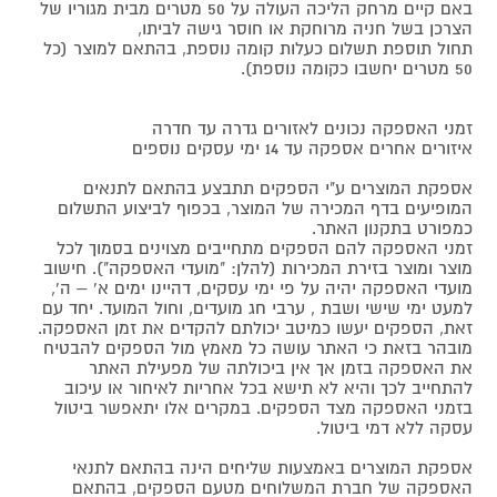
באם קיים מרחק הליכה העולה על 50 מטרים מבית מגוריו של
הצרכן בשל חניה מרוחקת או חוסר גישה לביתו,
תחול תוספת תשלום כעלות קומה נוספת, בהתאם למוצר (כל
50 מטרים יחשבו כקומה נוספת).
זמני האספקה נכונים לאזורים גדרה עד חדרה
איזורים אחרים אספקה עד 14 ימי עסקים נוספים
אספקת המוצרים ע"י הספקים תתבצע בהתאם לתנאים
המופיעים בדף המכירה של המוצר, בכפוף לביצוע התשלום
כמפורט בתקנון האתר.
זמני האספקה להם הספקים מתחייבים מצוינים בסמוך לכל
מוצר ומוצר בזירת המכירות (להלן: "מועדי האספקה"). חישוב
מועדי האספקה יהיה על פי ימי עסקים, דהיינו ימים א' – ה',
למעט ימי שישי ושבת , ערבי חג מועדים, וחול המועד. יחד עם
זאת, הספקים יעשו כמיטב יכולתם להקדים את זמן האספקה.
מובהר בזאת כי האתר עושה כל מאמץ מול הספקים להבטיח
את האספקה בזמן אך אין ביכולתה של מפעילת האתר
להתחייב לכך והיא לא תישא בכל אחריות לאיחור או עיכוב
בזמני האספקה מצד הספקים. במקרים אלו יתאפשר ביטול
עסקה ללא דמי ביטול.
אספקת המוצרים באמצעות שליחים הינה בהתאם לתנאי
האספקה של חברת המשלוחים מטעם הספקים, בהתאם