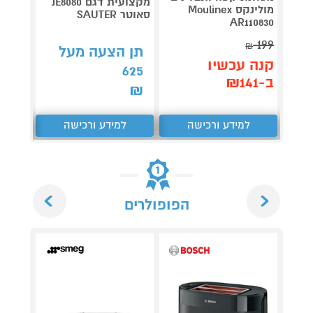
מקצועית דגם JE8080
מולינקס Moulinex
טוסטר 
סאוטר SAUTER
AR110830
GWM620
199
קנה 
₪
תן הצעה מעל
קנה עכשיו
ב-₪369
625
ב-₪141
₪
למידע ורכישה
למידע ורכישה
ל
Next
Previous
הפופולרים