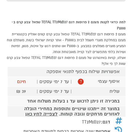
למה כדאי לקנות מצנם 2 פרוסות דגם TEFAL TT2M1B27 טפאל צבע קרם ב-
P1000
מצנם 2 פרוסות דגם TEFAL TT2M1B27 טפאל צבע קרם קונים אונליין בקטגוריית
מצנם במחלקת מוצרי חשמל לבית בP1000 - אתר קניות ישראלי בטוח, משתלם ונוח
המציע מוצרים מומלצים במבצע. ב-P1000 אנו נותנים דגש על איכות, מגוון, זמינות
ושירות בלתי מתפשרים לצד קנייה מאובטחת ונוחה.
אצלנו, קניות באינטרנט של מצנם 2 פרוסות דגם TEFAL TT2M1B27 טפאל צבע קרם
שוות לך פי אלף!
אפשרויות שילוח בכפוף לתנאי אספקה
איסוף עצמי
| עד 7 ימי עסקים |
חינם
?
שליח
| עד 7 ימי עסקים |
39 ₪
במכירה זו ניתן לרכוש עד 1 בעלות משלוח אחד
במוצר זה ייתכנו שינויים ותוספות במחירי הובלה
לאזורים מרחקים וגובה קומות.
לצפייה לחץ כאן
דגם:
TT2M1B27
אחריות:
שנה אחריות בכפוף לתעודת האחריות