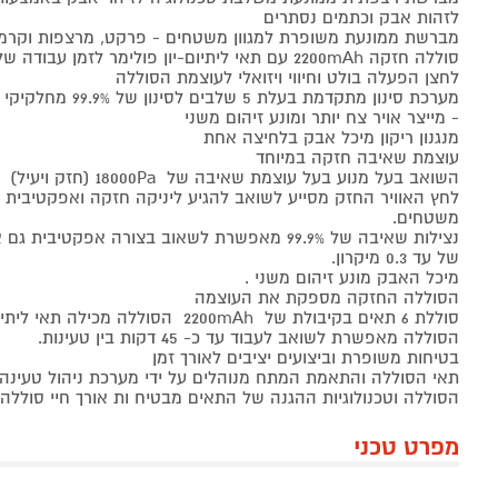
לזהות אבק וכתמים נסתרים
מברשת ממונעת משופרת למגוון משטחים - פרקט, מרצפות וקרמי
סוללה חזקה 2200mAh עם תאי ליתיום-יון פולימר לזמן עבודה של עד 45 דקות
לחצן הפעלה בולט וחיווי ויזואלי לעוצמת הסוללה
- מייצר אויר צח יותר ומונע זיהום משני
מנגנון ריקון מיכל אבק בלחיצה אחת
עוצמת שאיבה חזקה במיוחד
השואב בעל מנוע בעל עוצמת שאיבה של 18000Pa (חזק ויעיל)
לחץ האוויר החזק מסייע לשואב להגיע ליניקה חזקה ואפקטיבית גם
משטחים.
נצילות שאיבה של 99.9% מאפשרת לשאוב בצורה אפקטיב
של עד 0.3 מיקרון.
מיכל האבק מונע זיהום משני .
הסוללה החזקה מספקת את העוצמה
סוללת 6 תאים בקיבולת של 2200mAh הסוללה מכילה תאי ליתיום -יון פולימר.
הסוללה מאפשרת לשואב לעבוד עד כ- 45 דקות בין טעינות.
בטיחות משופרת וביצועים יציבים לאורך זמן
תאי הסוללה והתאמת המתח מנוהלים על ידי מערכת ניהול טעינה
הסוללה וטכנולוגיות ההגנה של התאים מבטיח ות אורך חיי סוללה 
מפרט טכני