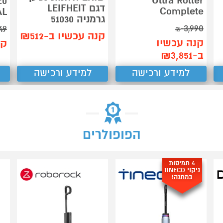
Ultra Roller
דגם LEIFHEIT
Complete
AL
גרמניה 51030
3,990
49
₪
קנה עכשיו ב-₪512
קנה עכשיו
קנ
ב-₪3,851
למידע ורכישה
למידע ורכישה
הפופולרים
4 תמיסות
ניקוי TINECO
במתנה!