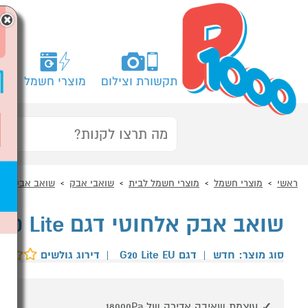
×
תקשורת וצילום
מוצרי חשמל
מח
ראשי
מוצרי חשמל
מוצרי חשמל לבית
שואבי אבק
שואב אבק ידני
שואב אבק אלחוטי דגם Xiaomi Vacuum Cleaner G20 Lite
סוג מוצר: חדש
|
דגם G20 Lite EU
|
דירוג גולשים
עוצמת שאיבה אדירה של 18000Pa