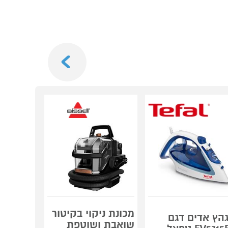
Next
מכונת ניקוי בקיטור
הץ אדים דגם
מגהץ אד
שואבת ושוטפת