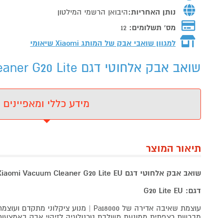
נותן האחריות:
היבואן הרשמי המילטון
מס' תשלומים:
12
למגוון שואבי אבק של המותג
Xiaomi שיאומי
שואב אבק אלחוטי דגם Xiaomi Vacuum Cleaner G20 Lite - מידע נוסף
מידע כללי ומאפיינים
תיאור המוצר
שואב אבק אלחוטי דגם Xiaomi Vacuum Cleaner G20 Lite EU שיאומי
דגם: G20 Lite EU
עוצמת שאיבה אדירה של Pa18000 | מנוע ציקלוני מתקדם ועוצמתי בעל 9 קונוסים בשני שלבים
מברשת רצפתית ממונעת משלבת טכנולוגיה לזיהוי אבק באמצעו