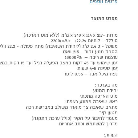
פרטים נוספים
מפרט המוצר
מידות -x 340 x 114 x 217 מ"מ (ללא מוט הארכה)
סוללה - ליתיום 2200mAh /22.2v
משקל - כ 2.4 ק"ג (ליחידת השאיבה) מתח פעולה - 22.2 וולט
הספק מנוע נקוב - 215 וואט
עוצמת שאיבה – 18000Pa
זמן שימוש עד 45 דקות במצב הפעלה רגיל ועד 15 דקות במצב הפעלה טורבו
זמן טעינה 4-5 שעות
נפח מיכל אבק - 0.55 ליטר
מה בערכה:
יחידת המנוע
מוט הארכה מתכתי
ראש שאיבה ממונע רצפתי
מתאם שאיבה צר מוארך משולב במברשת רכה
מטען קיר
מעמד לחיבור על הקיר (כולל ערכת התקנה)
מדריך למשתמש וכתב אחריות
הערות: