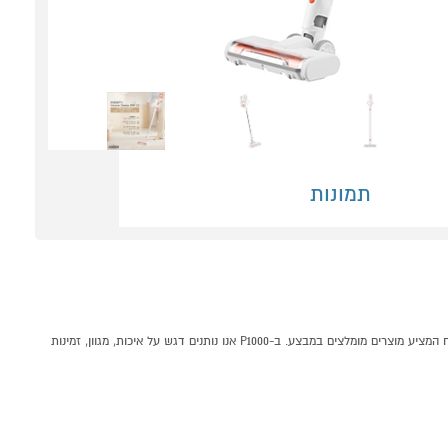
תמונות
שואב אבק אלחוטי דגם Xiaomi Vacuum Cleaner G20 Lite קונים אונליין בקטגוריית שואב אבק ידני במחלקת מוצרי חשמל לבית בP1000 - אתר קניות ישראלי בטוח, משתלם ונוח המציע מוצרים מומלצים במבצע. ב-P1000 אנו נותנים דגש על איכות, מגוון, זמינות