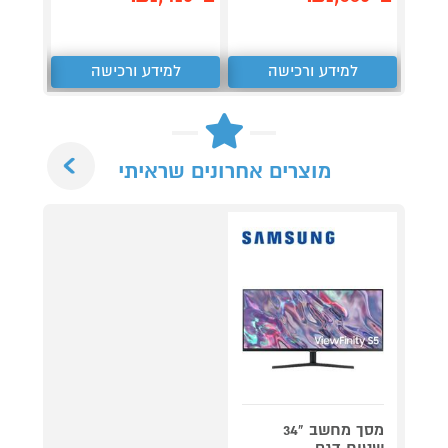
למידע ורכישה
למידע ורכישה
ל
Next
מוצרים אחרונים שראיתי
מסך מחשב "34
שטוח דגם