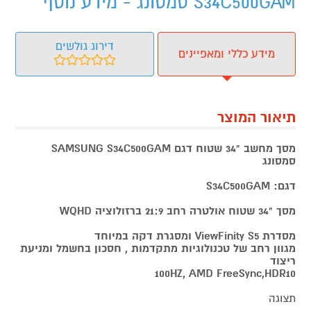
S34C500GAM סמסונג - מידע נוסף
דירוג גולשים
מידע כללי ומאפיינים
תיאור המוצר
מסך מחשב "34 שטוח דגם SAMSUNG S34C500GAM
סמסונג
דגם: S34C500GAM
מסך "34 שטוח אולטרה רחב 21:9 ברזולוציה WQHD
מסדרת ViewFinity S5 ומסגרת דקה במיוחד
מגוון רחב של טכנולוגיות מתקדמות , חסכון בחשמל ומניעת
ריצוד
100HZ, AMD FreeSync,HDR10
תצוגה