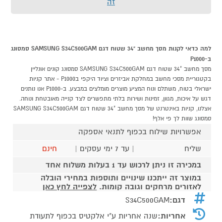
זה
למה כדאי לקנות מסך מחשב "34 שטוח דגם SAMSUNG S34C500GAM סמסונג
ב-P1000
מסך מחשב "34 שטוח דגם SAMSUNG S34C500GAM סמסונג קונים אונליין
בקטגוריית מסכי מחשב במחלקת אביזרים וציוד היקפי בP1000 - אתר קניות
ישראלי בטוח, משתלם ונוח המציע מוצרים מומלצים במבצע. ב-P1000 אנו נותנים
דגש על איכות, מגוון, זמינות ושירות בלתי מתפשרים לצד קנייה מאובטחת ונוחה.
אצלנו, קניות באינטרנט של מסך מחשב "34 שטוח דגם SAMSUNG S34C500GAM
סמסונג שוות לך פי אלף!
אפשרויות שילוח בכפוף לתנאי אספקה
שליח
| עד 7 ימי עסקים |
חינם
במכירה זו ניתן לרכוש עד 1 בעלות משלוח אחד
במוצר זה ייתכנו שינויים ותוספות במחירי הובלה
לאזורים מרחקים וגובה קומות.
לצפייה לחץ כאן
דגם:
S34C500GAM
אחריות:
שנה אחריות ע"י אלקטיס בכפוף לתעודת