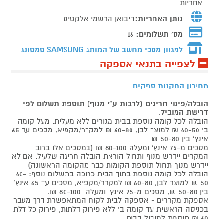
אחריות
נותן האחריות:
היבואן הרשמי אלקטיס
מס' תשלומים:
16
למגוון מסכי מחשב של המותג
SAMSUNG סמסונג
לצפייה בתנאי אספקה
מחירון התקנות ספקים
הובלה/פינוי חריגים (לרבות ע"י מנוף) תוספת תשלום לפי
דרישת המוביל
.
הובלה לכל קומה נוספת בבית מגורים ללא מעלית. מעל קומה
ב' 40-50 ₪ למוצר לבן, 60-80 ₪ למקרר/מקפיא, מסכים עד 65
אינץ' בין 50-80 ₪
מסכים מ-75 אינץ' ומעלה 80-100 ₪ (במסכים אלו ברוב
המקרים יידרש מנוף ותחול הוראת הובלה חריגה שלעיל. אם לא
יידרש מנוף תחול תוספת הקומות כבר מהקומה הראשונה)
הובלה לכל קומה נוספת בתוך הבית כרוכה בתשלום נוסף: 40-
50 ₪ למוצר לבן, 60-80 ₪ למקרר/מקפיא, מסכים עד 65 אינץ'
בין 50-80 ₪, מסכים מ-75 אינץ' ומעלה 80-100 ₪.
אספקת מקררים - אספקה לבית לקוח המתאפשרת דרך מעבר
בכניסה הראשית עד קומה ב' ללא פירוק דלתות, פירוק כל דלת
60 ₪ תוספת למוביל בבית.