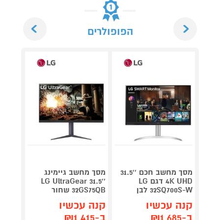
Next
Previous
הפופולרים
מסך מחשב חכם ''31.5
מסך מחשב גיימינג
מסך מ
4K UHD דגם LG
''31.5 LG UltraGear
32SQ700S-W לבן
32GS75QB שחור
320NM
קנה עכשיו
קנה עכשיו
קנה 
ב-₪1,685
ב-₪1,415
ב-₪1,049