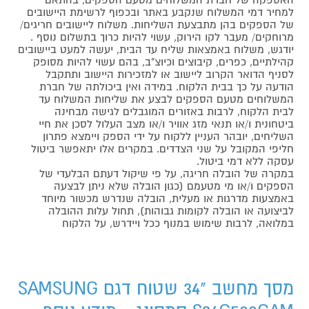
למחיר דמי המשלוח שנקבע באתר ובכפוף לרשימת היישובים
של הספקים בהן מתבצעת השליחות. משלוח ליישובים חריגים/
מרוחקים/ מעבר לקו הירוק, עשוי להיות כרוך בתשלום נוסף .
יודגש, משלוח באמצאות שליח עד הבית, יעשה למעט ביישובים
קהילתיים, כפרים, קיבוצים וכיוצ"ב, בהם עשוי להיות מסופק
לסניף הדואר הקרוב ליישוב או למזכירות היישוב ותתקבל
הודעה על כך בבית הלקוח. במידה ואין ביכולתה של חברת
המשלוחים מטעם הספקים לבצע את שליחות המשלוח עד
לבית הלקוח, לרבות באזורים המוגבלים לגישה מבחינה
ביטחונית ו/או תנאי מזג אוויר ו/או מצב העלול לסכן את חיי
השליחים, יובהר העניין ללקוח על ידי הספק ויימצא פתרון
חליפי המקובל על שני הצדדים. במקרים אלו יתאפשר ביטול
עסקה ללא דמי ביטול.
במקרה של הובלה חריגה, על פי שיקול דעתם הבלעדי של
הספקים ו/או מי מטעמם (כגון הובלה שלא ניתן לבצעה
באמצעות מדרגות או מעלית, הובלה שנדרש מכשור מיוחד
לביצועה או הובלה לקומות גבוהות), תחול עלות ההובלה
במלואה, לרבות שימוש במנוף ככל ויידרש, על הלקוח
מסך מחשב "34 שטוח דגם SAMSUNG