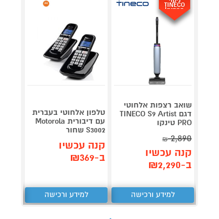
TINECO
במתנה!
שואב רצפות אלחוטי
טלפון אלחוטי בעברית
מברשת
דגם TINECO S9 Artist
עם דיבורית Motorola
PRO טינקו
S3002 שחור
Oral-B שחו
2,890
₪
קנה עכשיו
קנה 
קנה עכשיו
ב-₪369
ב-₪549
ב-₪2,290
למידע ורכישה
למידע ורכישה
ל