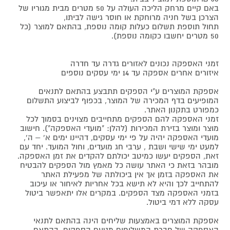
באם קיים מרחק הליכה העולה על 50 מטרים מבית מגוריו של
הצרכן בשל חניה מרוחקת או חוסר גישה לביתו,
תחול תוספת תשלום כעלות קומה נוספת, בהתאם למוצר (כל
50 מטרים יחשבו כקומה נוספת).
זמני האספקה נכונים לאזורים גדרה עד חדרה
איזורים אחרים אספקה עד 14 ימי עסקים נוספים
אספקת המוצרים ע"י הספקים תתבצע בהתאם לתנאים
המופיעים בדף המכירה של המוצר, בכפוף לביצוע התשלום
כמפורט בתקנון האתר.
זמני האספקה להם הספקים מתחייבים מצוינים בסמוך לכל
מוצר ומוצר בזירת המכירות (להלן: "מועדי האספקה"). חישוב
מועדי האספקה יהיה על פי ימי עסקים, דהיינו ימים א' – ה',
למעט ימי שישי ושבת , ערבי חג מועדים, וחול המועד. יחד עם
זאת, הספקים יעשו כמיטב יכולתם להקדים את זמן האספקה.
מובהר בזאת כי האתר עושה כל מאמץ מול הספקים להבטיח
את האספקה בזמן אך אין ביכולתה של מפעילת האתר
להתחייב לכך והיא לא תישא בכל אחריות לאיחור או עיכוב
בזמני האספקה מצד הספקים. במקרים אלו יתאפשר ביטול
עסקה ללא דמי ביטול.
אספקת המוצרים באמצעות שליחים הינה בהתאם לתנאי
האספקה של חברת המשלוחים מטעם הספקים, בהתאם