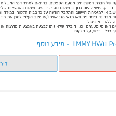
 של חברת המשלוחים מטעם הספקים, בהתאם למחיר דמי המשלוח ש
הירוק, עשוי להיות כרוך בתשלום נוסף . יודגש, משלוח באמצאות שליח
ליישוב או למזכירות היישוב ותתקבל הודעה על כך בבית הלקוח. במיד
בחינה ביטחונית ו/או תנאי מזג אוויר ו/או מצב העלול לסכן את חיי ה
 ללא דמי ביטול.
ו/או מי מטעמם (כגון הובלה שלא ניתן לבצעה באמצעות מדרגות או 
ף ככל ויידרש, על הלקוח
דירו