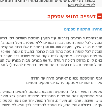
במוצר זה ייתכנו שינויים ותוספות במחירי הובלה לאזורים
לצפייה לחץ כאן
לצפייה בתנאי אספקה
מחירון התקנות ספקים
הובלה/פינוי חריגים (לרבות ע"י מנוף) תוספת תשלום לפי דרי
הובלה לכל קומה נוספת בבית מגורים ללא מעלית. מעל קומה ב' 40-50 ₪ למוצר לבן, 60-80 ₪ למקרר/מקפיא, מסכים עד 65 אינץ' בין 50-80 ₪
מסכים מ-75 אינץ' ומעלה 80-100 ₪ (במסכים אלו ברוב המקרים יידרש מנוף ותחול הוראת הובלה חריגה שלעיל. אם לא יידרש מנוף תחול תוספת הקומות כבר מהקומה הראשונה)
הובלה לכל קומה נוספת בתוך הבית כרוכה בתשלום נוסף: 40-50 ₪ למוצר לבן, 60-80 ₪ למקרר/מקפיא, מסכים עד 65 אינץ' בין 50-80 ₪, מסכים מ-75 אינץ' ומעלה 80-100 ₪.
אספקת מקררים - אספקה לבית לקוח המתאפשרת דרך מעבר בכניסה הראשית עד
באם קיים מרחק הליכה העולה על 50 מטרים מבית מגוריו של הצרכן בשל חניה מרוחקת או חוסר גישה לביתו,
תחול תוספת תשלום כעלות קומה נוספת, בהתאם למוצר (כל 50 מטרים יחשבו כקומה נוספת).
זמני האספקה נכונים לאזורים גדרה עד חדרה
איזורים אחרים אספקה עד 14 ימי עסקים נוספים
אספקת המוצרים ע"י הספקים תתבצע בהתאם לתנאים המופיעים ב
זמני האספקה להם הספקים מתחייבים מצוינים בסמוך לכל מוצר ומו
שישי ושבת , ערבי חג מועדים, וחול המועד. יחד עם זאת, הספ
אך אין ביכולתה של מפעילת האתר להתחייב לכך והיא לא תישא ב