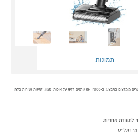
תמונות
שואב אלחוטי שוטף חכם JIMMY HW11 Pro Max קונים אונליין בקטגוריית שואב אבק ידני במחלקת מוצרי חשמל לבית בP1000 - אתר קניות ישראלי בטוח, משתלם ונוח המציע מוצרים מומלצים במבצע. ב-P1000 אנו נותנים דגש על איכות, מגוון, זמינות ושירות בלתי
 לתעודת אחריות
י רונלייט