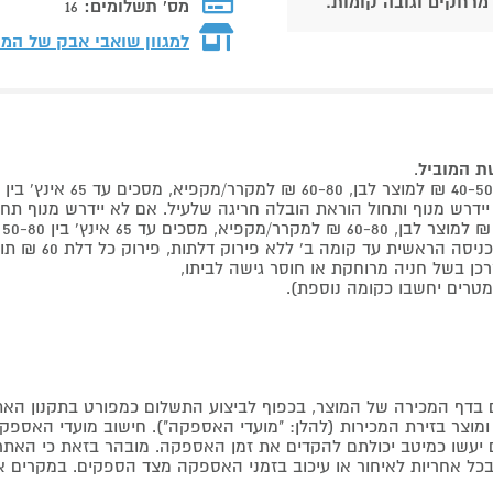
 מרחקים וגובה קומות.
מס' תשלומים:
16
למגוון שואבי אבק של המ
שת המוביל
.
 קומה ב' ללא פירוק דלתות, פירוק כל דלת 60 ₪ תוספת למוביל בבית.
דף המכירה של המוצר, בכפוף לביצוע התשלום כמפורט בתקנון האת
צר בזירת המכירות (להלן: "מועדי האספקה"). חישוב מועדי האספקה יה
קים יעשו כמיטב יכולתם להקדים את זמן האספקה. מובהר בזאת כי ה
כל אחריות לאיחור או עיכוב בזמני האספקה מצד הספקים. במקרים א