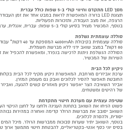
מסך LED מתקדם וחיווי קולי ב-5 שפות כולל עברית
תצוגת LED ברורה המאפשרת לראות במבט אחד את זמן העבודה
הרצפה, את מצב העבודה, ותזכורות תפעוליות.
בנוסף, המכשיר מצויד בסיוע קולי ב-5 שפות: עברית, אנגלית, ערבית, רוסית וצרפתית.
סוללה עוצמתית נשלפת
סוללה עוצמתית בקיבולת h
80 דקות* במצב שואב ידני ללא מברשת חשמלית.
הסוללה הנשלפת ניתנת לרכישה בנפרד, ומאפשרת להכפיל את זמן
השירות של המכשיר.
ניקיון לכל הבית
ערכת אביזרים מורחבת, המאפשרת ניקיון מקיף לכל הבית בקלות 
החובטת תאפשר להסיר לכלוכים ואבק גם מעומק המזרן.
אביזר השאיבה הצר יאפשר ניקיון מאזורים קשים להגעה, ואביזר
של רהיטים ומשטחים.
שטיפה עצמית עם מערכת חיטוי מתקדמת
פשוט הניחו את השואב בתחנת העגינה ולחצו על לחצן הניקוי העצ
השואב יסובב את מברשות הרולר קדימה ואחורה במהירות גבוהה 
יסודית, ולהסרת לכלוכים.
בנוסף, השואב יתיר שערות סבוכות ממברשות הרולר. מיכל המים ה
בסיס יוני כסף אנטי-בקטריאליים, להבטחת חיטוי מתמשך ארוך טו