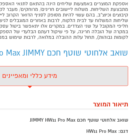
אספקת המוצרים באמצעות שליחים הינה בהתאם לתנאי האספקה
מתבצעת השליחות. משלוח ליישובים חריגים/ מרוחקים/ מעבר לקו 
קיבוצים וכיוצ"ב, בהם עשוי להיות מסופק לסניף הדואר הקרוב 
שליחות המשלוח עד לבית הלקוח, לרבות באזורים המוגבלים לגישה מ
חליפי המקובל על שני הצדדים. במקרים אלו יתאפשר ביטול עסקה
במקרה של הובלה חריגה, על פי שיקול דעתם הבלעדי של הספקים 
לקומות גבוהות), תחול עלות ההובלה במלואה, לרבות שימוש במנו
שואב אלחוטי שוטף חכם JIMMY HW11 Pro Max JIMMY - מידע נוסף
מידע כללי ומאפיינים
תיאור המוצר
שואב אלחוטי שוטף חכם JIMMY HW11 Pro Max
דגם: HW11 Pro Max