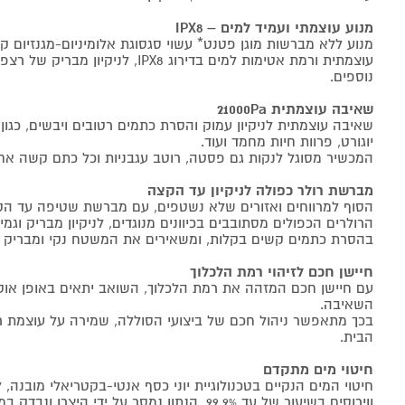
מנוע עוצמתי ועמיד למים – IPX8
מנוע ללא מברשות מוגן פטנט* עשוי סגסוגת אלומיניום-מגנזיום
עוצמתית ורמת אטימות למים בדירוג IPX8, לנ
נוספים.
שאיבה עוצמתית 21000Pa
שאיבה עוצמתית לניקיון עמוק והסרת כתמים רטובים ויבשים, כגון 
יוגורט, פרוות חיות מחמד ועוד.
המכשיר מסוגל לנקות גם פסטה, רוטב עגבניות וכל כתם קשה אח
מברשת רולר כפולה לניקיון עד הקצה
הסוף למרווחים ואזורים שלא נשטפים, עם מברשת שטיפה עד הקצה
הרולרים הכפולים מסתובבים בכיוונים מנוגדים, לניקיון מבריק וגמ
בהסרת כתמים קשים בקלות, ומשאירים את המשטח נקי ומבריק י
חיישן חכם לזיהוי רמת הלכלוך
עם חיישן חכם המזהה את רמת הלכלוך, השואב יתאים באופן אוט
השאיבה.
בכך מתאפשר ניהול חכם של ביצועי הסוללה, שמירה על עוצמת רע
הבית.
חיטוי מים מתקדם
חיטוי המים הנקיים בטכנולוגיית יוני כסף אנטי-בקטריאלי מובנה,
ווירוסים בשיעור של עד 99.9%. הנתון נמסר על ידי היצרן ונבדק במעבדות מטעם היצרן.