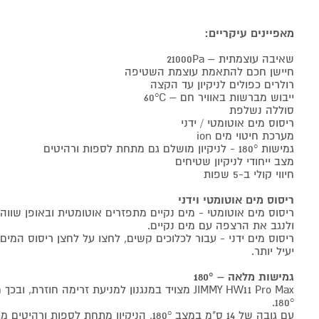
מאפיינים עיקריים:
שאיבה עוצמתית – 21000Pa
חיישן חכם להתאמת עוצמת השטיפה
רולרים כפולים לניקיון עד הקצה
ייבוש מברשות באוויר חם – 60°C
סוללה נשלפת
ריסוס מים אוטומטי / ידני
מערכת חיטוי מים ion
גמישות 180° - לניקיון מושלם גם מתחת לספות ורהיטים
מצב ייחודי לניקיון שטיחים
חיווי קולי ב-5 שפות
ריסוס מים אוטומטי וידני
ריסוס מים אוטומטי - מים נקיים מתפזרים אוטומטית ובאופן שוו
ולנגב את הרצפה עם מים נקיים.
ריסוס מים ידני - עבור לכלוכים קשים, לחצו על לחצן ריסוס המים ה
יעיל יותר.
גמישות מלאה – 180°
JIMMY HW11 Pro Max מצויד במנגנון למניעת זרימה חוז
180°.
עם גובה של 14 ס"מ במצב 180°, הניקיון מתחת לספות ורהיטים מתבצע ביעילות ובקלות.