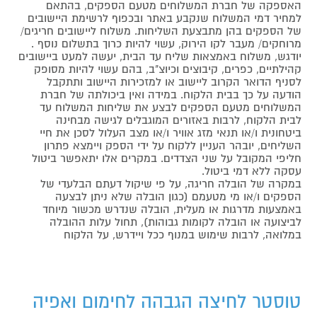
האספקה של חברת המשלוחים מטעם הספקים, בהתאם
למחיר דמי המשלוח שנקבע באתר ובכפוף לרשימת היישובים
של הספקים בהן מתבצעת השליחות. משלוח ליישובים חריגים/
מרוחקים/ מעבר לקו הירוק, עשוי להיות כרוך בתשלום נוסף .
יודגש, משלוח באמצאות שליח עד הבית, יעשה למעט ביישובים
קהילתיים, כפרים, קיבוצים וכיוצ"ב, בהם עשוי להיות מסופק
לסניף הדואר הקרוב ליישוב או למזכירות היישוב ותתקבל
הודעה על כך בבית הלקוח. במידה ואין ביכולתה של חברת
המשלוחים מטעם הספקים לבצע את שליחות המשלוח עד
לבית הלקוח, לרבות באזורים המוגבלים לגישה מבחינה
ביטחונית ו/או תנאי מזג אוויר ו/או מצב העלול לסכן את חיי
השליחים, יובהר העניין ללקוח על ידי הספק ויימצא פתרון
חליפי המקובל על שני הצדדים. במקרים אלו יתאפשר ביטול
עסקה ללא דמי ביטול.
במקרה של הובלה חריגה, על פי שיקול דעתם הבלעדי של
הספקים ו/או מי מטעמם (כגון הובלה שלא ניתן לבצעה
באמצעות מדרגות או מעלית, הובלה שנדרש מכשור מיוחד
לביצועה או הובלה לקומות גבוהות), תחול עלות ההובלה
במלואה, לרבות שימוש במנוף ככל ויידרש, על הלקוח
טוסטר לחיצה הגבהה לחימום ואפיה