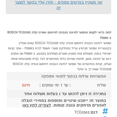
אני מעוניין בפרטים נוספים - חזרו אליי בקשר למוצר
זה
למה כדאי לקנות טוסטר לחיצה הגבהה לחימום ואפיה קלה BOSCH TCG3302
ב-P1000
טוסטר לחיצה הגבהה לחימום ואפיה קלה BOSCH TCG3302 קונים אונליין
בקטגוריית טוסטר סנדוויץ וגריל במחלקת מוצרי חשמל לבית בP1000 - אתר קניות
ישראלי בטוח, משתלם ונוח המציע מוצרים מומלצים במבצע. ב-P1000 אנו נותנים
דגש על איכות, מגוון, זמינות ושירות בלתי מתפשרים לצד קנייה מאובטחת ונוחה.
אצלנו, קניות באינטרנט של טוסטר לחיצה הגבהה לחימום ואפיה קלה BOSCH
TCG3302 שוות לך פי אלף!
אפשרויות שילוח בכפוף לתנאי אספקה
שליח
| עד 7 ימי עסקים |
חינם
במכירה זו ניתן לרכוש עד 1 בעלות משלוח אחד
במוצר זה ייתכנו שינויים ותוספות במחירי הובלה
לאזורים מרחקים וגובה קומות.
לצפייה לחץ כאן
דגם:
TCG3302