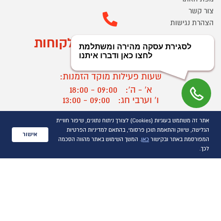
צור קשר
הצהרת נגישות
מוקד הזמנות ושירות לקוחות
03-9545370
שעות פעילות מוקד הזמנות:
א' - ה':
09:00 - 18:00
ו' וערבי חג:
09:00 - 13:00
שעות פעילות מוקד שירות לקוחות:
אתר זה משתמש בעוגיות (Cookies) לצורך ניתוח נתונים, שיפור חוויית
א' - ד':
09:00 - 16:30
הגלישה, שיווק והתאמת תוכן פרסומי, בהתאם למדיניות הפרטיות
אישור
ה :
09:00 - 16:00
המפורסמת באתר ובקישור
כאן
. המשך השימוש באתר מהווה הסכמה
חול המועד
09:00 - 15:00
לכך.
?
יצירת קשר/ביטול הזמנה