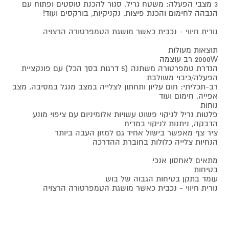
3 מצבי הפעלה: משטח גריל, סגור להכנת טוסטים ופתוח עם
הגבהה לחימום והכנת פיצות, נקניקיות, בורקסים ועוד!
נורית חיווי - נכבית כאשר מושגת הטמפרטורה הרצויה
תוצאות מעולות
2000W רב עוצמה
הגדרת טמפרטורה משתנה (5 דרגות בסך הכל) עם פונקציית
הפעלה/כיבוי משולבת
רב-תכליתי: חום עליון ותחתון לצלייה במצב מנגל במסיבה, מצב
אפייה, חימום ועוד
נוחות
פלטות גריל לניקוי פשוט עשויות אלומיניום עם ציפוי מונע
הדבקה, ניתנות לניקוי במדיח
ציר צף מאפשר בישול אחיד גם למזון העבה ביותר
הנחיות צלייה כלולות בחוברת ההדרכה
מתאים לאחסון אנכי
בטיחות
עומד בתקן בטיחות הגבוה של בוש
נורית חיווי - נכבית כאשר מושגת הטמפרטורה הרצויה