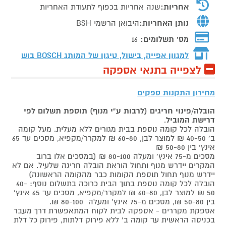
אחריות:
שנה אחריות בכפוף לתעודת האחריות
נותן האחריות:
היבואן הרשמי BSH
מס' תשלומים:
16
למגוון אפייה, בישול, טיגון של המותג
BOSCH בוש
לצפייה בתנאי אספקה
מחירון התקנות ספקים
הובלה/פינוי חריגים (לרבות ע"י מנוף) תוספת תשלום לפי
דרישת המוביל
.
הובלה לכל קומה נוספת בבית מגורים ללא מעלית. מעל קומה
ב' 40-50 ₪ למוצר לבן, 60-80 ₪ למקרר/מקפיא, מסכים עד 65
אינץ' בין 50-80 ₪
מסכים מ-75 אינץ' ומעלה 80-100 ₪ (במסכים אלו ברוב
המקרים יידרש מנוף ותחול הוראת הובלה חריגה שלעיל. אם לא
יידרש מנוף תחול תוספת הקומות כבר מהקומה הראשונה)
הובלה לכל קומה נוספת בתוך הבית כרוכה בתשלום נוסף: 40-
50 ₪ למוצר לבן, 60-80 ₪ למקרר/מקפיא, מסכים עד 65 אינץ'
בין 50-80 ₪, מסכים מ-75 אינץ' ומעלה 80-100 ₪.
אספקת מקררים - אספקה לבית לקוח המתאפשרת דרך מעבר
בכניסה הראשית עד קומה ב' ללא פירוק דלתות, פירוק כל דלת