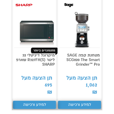
מהנמכרים ביותר
מטחנת קפה SAGE
מיקרוגל דיגיטלי 32
גריל ח
SCG820 The Smart
ליטר R327FH(S) שארפ
דג
OG853
SHARP
Grinder™ Pro
תן הצעה מעל
תן הצעה מעל
תן 
,367
695
1,062
₪
₪
₪
למידע ורכישה
למידע ורכישה
ל