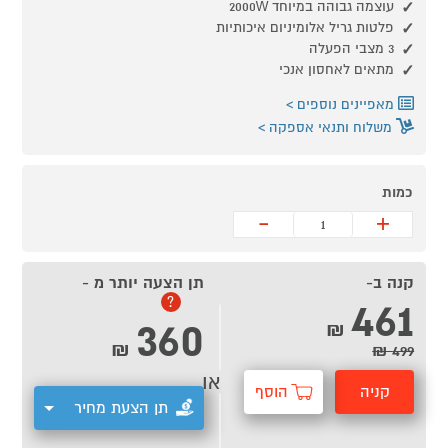
עוצמה גבוהה במיוחד 2000W
פלטות גריל אלומיניום איכותיות
3 מצבי הפעלה
מתאים לאחסון אנכי
מאפיינים נוספים
משלוח ותנאי אספקה
כמות
-
+
קנה ב-
תן הצעה יותר מ -
461
?
360
₪
₪
499 ₪
או
קניה
הוסף
תן הצעת מחיר
מהירה
לסל