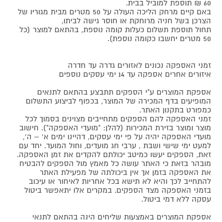
60 ₪ תוספת למוביל בבית.
באם קיים מרחק הליכה העולה על 50 מטרים מבית מגוריו של
הצרכן בשל חניה מרוחקת או חוסר גישה לביתו,
תחול תוספת תשלום כעלות קומה נוספת, בהתאם למוצר (כל
50 מטרים יחשבו כקומה נוספת).
זמני האספקה נכונים לאזורים גדרה עד חדרה
איזורים אחרים אספקה עד 14 ימי עסקים נוספים
אספקת המוצרים ע"י הספקים תתבצע בהתאם לתנאים
המופיעים בדף המכירה של המוצר, בכפוף לביצוע התשלום
כמפורט בתקנון האתר.
זמני האספקה להם הספקים מתחייבים מצוינים בסמוך לכל
מוצר ומוצר בזירת המכירות (להלן: "מועדי האספקה"). חישוב
מועדי האספקה יהיה על פי ימי עסקים, דהיינו ימים א' – ה',
למעט ימי שישי ושבת , ערבי חג מועדים, וחול המועד. יחד עם
זאת, הספקים יעשו כמיטב יכולתם להקדים את זמן האספקה.
מובהר בזאת כי האתר עושה כל מאמץ מול הספקים להבטיח
את האספקה בזמן אך אין ביכולתה של מפעילת האתר
להתחייב לכך והיא לא תישא בכל אחריות לאיחור או עיכוב
בזמני האספקה מצד הספקים. במקרים אלו יתאפשר ביטול
עסקה ללא דמי ביטול.
אספקת המוצרים באמצעות שליחים הינה בהתאם לתנאי