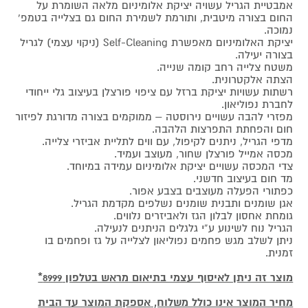
אמבטיית הגריל עשויה יציקת אלומיניום מלאה השומרת על
החום בצורה מיטבית, ותורמת לשמירת החום גם בצלייה בטמפ’
נמוכה.
יציקת האלומיניום מאפשרת Self-Cleaning (ניקוי עצמי) לגריל
בצורה יעילה.
משטח צלייה רחב קומה שנייה.
הצתה אלקטרונית.
רשתות עשויות יציקת ברזל עם ציפוי פורצלן בעיצוב גלי ייחודי
לחברת נפוליאון.
מפזרי להבה עשויים נירוסטה – ממוקמים בצורה מדורגת לפיזור
חום והפחתת התפרצות הלהבה.
מדפי הגריל, ניתנים לקיפול, עם ווים לתליית אביזרי צלייה.
מכסה אמייל פורצלן שחור, מעוצב ועמיד.
צדי המכסה עשויים יציקת אלומיניום עמידה במיוחד.
מד חום בעיצוב חדשני.
כפתורי הפעלה מעוצבים בצבע אפור.
אגן שומנים ותבנית שומנים נשלפים מקדמת הגריל.
גומחת אחסון לבלון הגז ולאביזרים נלווים.
הגריל נוח לשינוע ע”י גלגלים הניתנים לנעילה.
ניתן לשלב מגש פחמים נפוליאון לצלייה על גז ופחמים בו
זמנית.
מוצר זה ניתן לאיסוף עצמי בתיאום מראש בטלפון 8999*
מחיר המוצר אינו כולל משלוח, אספקת המוצר עד הבית