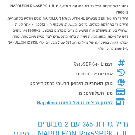
למה כדאי לקנות גריל גז רוג 365 עם 2 מבערים NAPOLEON R365SBPK-1-IL
ב-P1000
גריל גז רוג 365 עם 2 מבערים NAPOLEON R365SBPK-1-IL קונים אונליין בקטגוריית
גרילים גז במחלקת מנגלים, גרילים, מעשנות, מטבחי חוץ בP1000 - אתר קניות
ישראלי בטוח, משתלם ונוח המציע מוצרים מומלצים במבצע. ב-P1000 אנו נותנים
דגש על איכות, מגוון, זמינות ושירות בלתי מתפשרים לצד קנייה מאובטחת ונוחה.
אצלנו, קניות באינטרנט של גריל גז רוג 365 עם 2 מבערים NAPOLEON R365SBPK-
1-IL שוות לך פי אלף!
דגם:
R365SBPK-1-IL
אחריות:
12 חודשים
נותן האחריות:
היבואן הרשמי כרמל דיירקט
מס' תשלומים:
12
למגוון גרילים גז של המותג
Napoleon
גריל גז רוג 365 עם 2 מבערים
NAPOLEON R365SBPK-1-IL - מידע