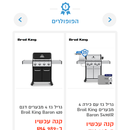
Next
Previous
הפופולרים
LEON
גריל גז עם כירה 4
גריל גז 4 מבערים דגם
SS-IL
מבערים Broil King
Broil King Baron 420
Baron S490IR
קנה עכשיו
תן 
קנה עכשיו
ב-₪4,989