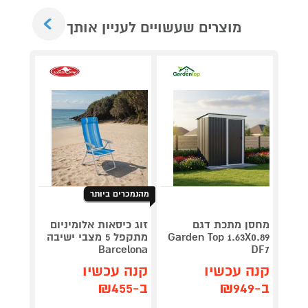
Next
מוצרים שעשויים לעניין אותך
מהנמכרים ביותר
מחסן מתכת דגם
זוג כיסאות אלומיניום
Garden Top 1.63X0.89
מתקפל 5 מצבי ישיבה
DF7
Barcelona
2.0Ah + מטען
קנה עכשיו
קנה עכשיו
קנה 
ב-₪949
ב-₪455
ב-₪759