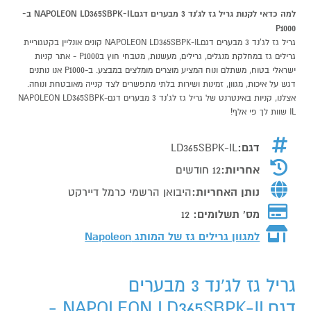
למה כדאי לקנות גריל גז לג'נד 3 מבערים דגםNAPOLEON LD365SBPK-IL ב-
P1000
גריל גז לג'נד 3 מבערים דגםNAPOLEON LD365SBPK-IL קונים אונליין בקטגוריית
גרילים גז במחלקת מנגלים, גרילים, מעשנות, מטבחי חוץ בP1000 - אתר קניות
ישראלי בטוח, משתלם ונוח המציע מוצרים מומלצים במבצע. ב-P1000 אנו נותנים
דגש על איכות, מגוון, זמינות ושירות בלתי מתפשרים לצד קנייה מאובטחת ונוחה.
אצלנו, קניות באינטרנט של גריל גז לג'נד 3 מבערים דגםNAPOLEON LD365SBPK-
IL שוות לך פי אלף!
דגם:
LD365SBPK-IL
אחריות:
12 חודשים
נותן האחריות:
היבואן הרשמי כרמל דיירקט
מס' תשלומים:
12
למגוון גרילים גז של המותג
Napoleon
גריל גז לג'נד 3 מבערים
דגםNAPOLEON LD365SBPK-IL -