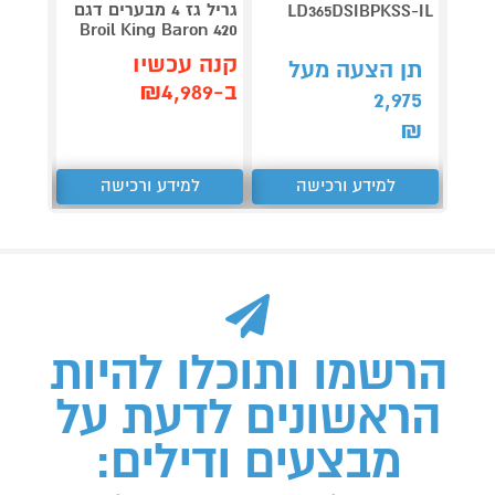
גריל גז 4 מבערים דגם
LD365DSIBPKSS-IL
AL 320
Broil King Baron 420
צבע ש
קנה עכשיו
תן הצעה מעל
קנה 
ב-₪4,989
2,975
ב-₪3,090
₪
למידע ורכישה
למידע ורכישה
ל
הרשמו ותוכלו להיות
הראשונים לדעת על
מבצעים ודילים: