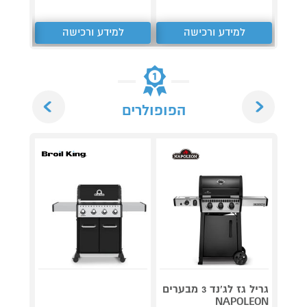
למידע ורכישה
למידע ורכישה
ל
Next
Previous
הפופולרים
גריל גז לג'נד 3 מבערים
NAPOLEON