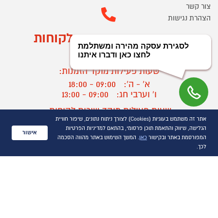
צור קשר
הצהרת נגישות
מוקד הזמנות ושירות לקוחות
03-9545370
שעות פעילות מוקד הזמנות:
א' - ה':
09:00 - 18:00
ו' וערבי חג:
09:00 - 13:00
שעות פעילות מוקד שירות לקוחות:
אתר זה משתמש בעוגיות (Cookies) לצורך ניתוח נתונים, שיפור חוויית
א' - ד':
09:00 - 16:30
הגלישה, שיווק והתאמת תוכן פרסומי, בהתאם למדיניות הפרטיות
ה :
09:00 - 16:00
אישור
המפורסמת באתר ובקישור
כאן
. המשך השימוש באתר מהווה הסכמה
חול המועד
09:00 - 15:00
לכך.
?
יצירת קשר/ביטול הזמנה