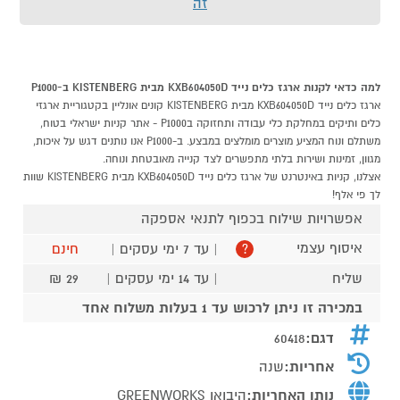
זה
למה כדאי לקנות ארגז כלים נייד KXB604050D מבית KISTENBERG ב-P1000
ארגז כלים נייד KXB604050D מבית KISTENBERG קונים אונליין בקטגוריית ארגזי
כלים ותיקים במחלקת כלי עבודה ותחזוקה בP1000 - אתר קניות ישראלי בטוח,
משתלם ונוח המציע מוצרים מומלצים במבצע. ב-P1000 אנו נותנים דגש על איכות,
מגוון, זמינות ושירות בלתי מתפשרים לצד קנייה מאובטחת ונוחה.
אצלנו, קניות באינטרנט של ארגז כלים נייד KXB604050D מבית KISTENBERG שוות
לך פי אלף!
אפשרויות שילוח בכפוף לתנאי אספקה
איסוף עצמי
| עד 7 ימי עסקים |
חינם
?
שליח
| עד 14 ימי עסקים |
29 ₪
במכירה זו ניתן לרכוש עד 1 בעלות משלוח אחד
דגם:
60418
אחריות:
שנה
נותן האחריות:
היבואן GREENWORKS