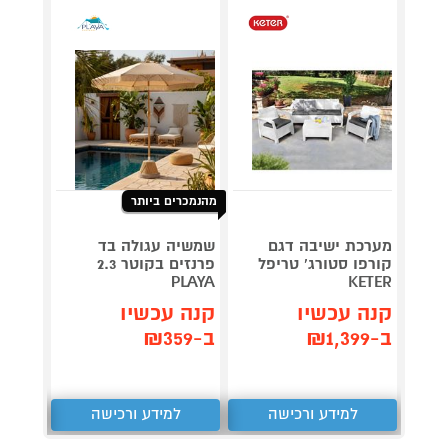
מהנמכרים ביותר
טאבון 
DFIRE
מערכת ישיבה דגם
שמשיה עגולה בד
OO103 נינג'ה
קורפו סטורג' טריפל
פרנזים בקוטר 2.3
PLAYA
KETER
תן 
קנה עכשיו
קנה עכשיו
,230
ב-₪1,399
ב-₪359
₪
למידע ורכישה
למידע ורכישה
ל