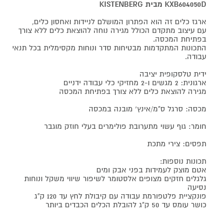
KXB604050D מבית KISTENBERG
ארגז כלים זה הוא הפתרון המושלם לניידות ואחסון כלים,
עם עיצוב מתקדם הכולל מגירה נוחה להוצאת כלים ללא צורך
בפתיחת המכסה.
התכונות המתקדמות מבטיחות סדר ונוחות מקסימלית בכל תנאי
עבודה.
ידית טלסקופית יציבה
ארגונית: 2 מגשים ו-2 מחזיקי כלי עבודה ידניים
מגירה להוצאת כלים ללא צורך בפתיחת המכסה
מכסה: סרגל ס"מ/אינץ' מובנה במכסה
חומר: גוף עשוי מתערובת פולימרים בעלי חוזק מוגבר
תפסים: צירי מתכת
תכונות נוספות:
אטם מוצק לעמידות בפני אבק ומים
גלגלים חזקים מצופים אלסטומר לשיפור שיווי משקל ונוחות
נסיעה
פונקציית פלטפורמת עבודה עם קיבולת לחץ עד 120 ק"ג
כושר עומס עד 50 ק"ג להובלת הכלים הכבדים ביותר