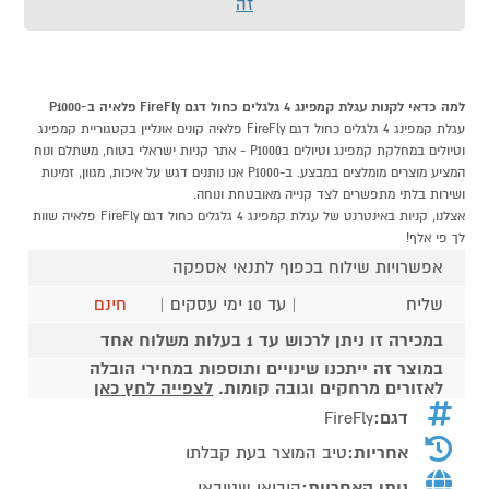
זה
למה כדאי לקנות עגלת קמפינג 4 גלגלים כחול דגם FireFly פלאיה ב-P1000
עגלת קמפינג 4 גלגלים כחול דגם FireFly פלאיה קונים אונליין בקטגוריית קמפינג
וטיולים במחלקת קמפינג וטיולים בP1000 - אתר קניות ישראלי בטוח, משתלם ונוח
המציע מוצרים מומלצים במבצע. ב-P1000 אנו נותנים דגש על איכות, מגוון, זמינות
ושירות בלתי מתפשרים לצד קנייה מאובטחת ונוחה.
אצלנו, קניות באינטרנט של עגלת קמפינג 4 גלגלים כחול דגם FireFly פלאיה שוות
לך פי אלף!
אפשרויות שילוח בכפוף לתנאי אספקה
שליח
| עד 10 ימי עסקים |
חינם
במכירה זו ניתן לרכוש עד 1 בעלות משלוח אחד
במוצר זה ייתכנו שינויים ותוספות במחירי הובלה
לאזורים מרחקים וגובה קומות.
לצפייה לחץ כאן
דגם:
FireFly
אחריות:
טיב המוצר בעת קבלתו
נותן האחריות:
היבואן שטיבאי