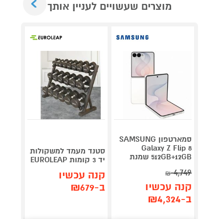
מוצרים שעשויים לעניין אותך
סמארטפון SAMSUNG
מצלמת
Galaxy Z Flip 8
סטנד מעמד למשקולות
512GB+12GB שמנת
יד 3 קומות EUROLEAP
בתנאי
4,749
קנה עכשיו
₪
קנה 
קנה עכשיו
ב-₪679
ב-₪88
ב-₪4,324