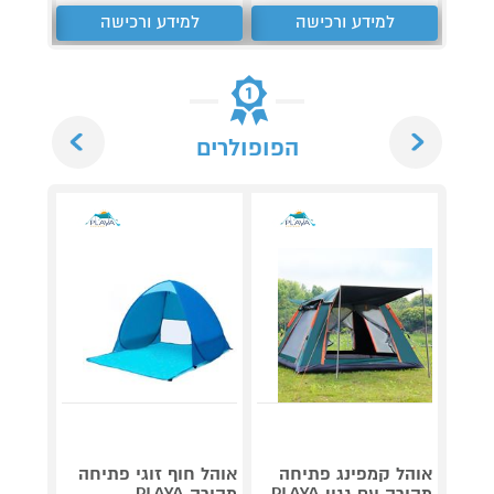
למידע ורכישה
למידע ורכישה
ל
Next
Previous
הפופולרים
אוהל קמפינג פתיחה
אוהל חוף זוגי פתיחה
עגלת 
מהירה עם גגון PLAYA
מהירה PLAYA
מחוזקת