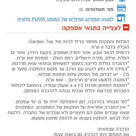
מס' תשלומים:
12
למגוון קמפינג וטיולים של המותג
PLAYA פלאיה
לצפייה בתנאי אספקה
הובלות והתקנת מחסני ברזל לגינה של Garden Top:
הובלה בלבד 0 ש"ח.
דרומית לבאר שבע, אזור יהודה ושומרון, בקעת הירדן, אזור ים
המלח, אילת, מזרח ירושלים, רמת הגולן - תוספת 150 ש"ח.
*ההובלה כוללת פריקה בסמוך למשאית ובתנאי שאין מדרגות.
*במידה ולא ניתן להגיע עם הרכב עד מקום ההתקנה (מעל 10
מ') - יש לבדוק מול הספק עלות תוספת סבלות.
*התקנה (למעט אזורים חריגים) - 800 ש"ח.
*התקנת המחסן אורכת בין 4-6 שעות עבודה, בהתאם ליכולות
הטכניות (נדרשת יכולת טכנית גבוהה להרכבת המחסן).
*למי שבוחר בהרכבה, זמן האספקה יהיה עד 21 ימי עסקים.
* אין החברה אחראית על התקנות של המתקנים, המתקנים
שאנו עובדים אתם הם חיצוניים ולא עובדים של החברה. הלקוח
יכול לבחור להתקין בעצמו או להזמין מתקין מטעמו.
הרכבה עצמאית:
את המחסן ניתן להרכיב גם באופן עצמי.