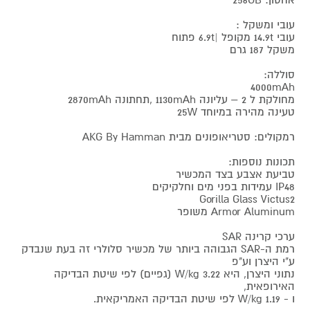
עובי ומשקל :
עובי 14.9t מקופל |6.9t פתוח
משקל 187 גרם
סוללה:
4000mAh
מחולקת ל 2 – עליונה 1130mAh ,תחתונה 2870mAh
טעינה מהירה במיוחד 25W
רמקולים: סטריאופונים מבית AKG By Hamman
תכונות נוספות:
טביעת אצבע בצד המכשיר
IP48 עמידות בפני מים וחלקיקים
Gorilla Glass Victus2
Armor Aluminum משופר
ערכי קרינה SAR
רמת ה-SAR הגבוהה ביותר של מכשיר סלולרי זה בעת שנבדק
ע"י היצרן וע"פ
נתוני היצרן, היא 3.22 W/kg (גפיים) לפי שיטת הבדיקה
האירופאית,
ו - 1.19 W/kg לפי שיטת הבדיקה האמריקאית.