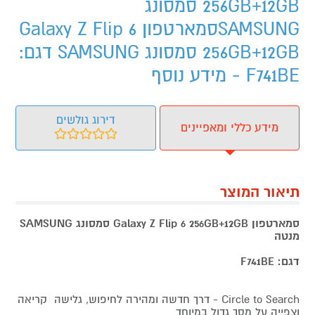
256GB+12GB סמסונג
SAMSUNGסמארטפון Galaxy Z Flip 6
256GB+12GB סמסונג SAMSUNG דגם:
F741BE - מידע נוסף
דירוג גולשים
מידע כללי ומאפיינים
תיאור המוצר
סמארטפון Galaxy Z Flip 6 256GB+12GB סמסונג SAMSUNG
מנטה
דגם: F741BE
Circle to Search - דרך חדשה ומהירה לחיפוש, גלישה קריאה
וצפייה על מסך גדול במיוחד