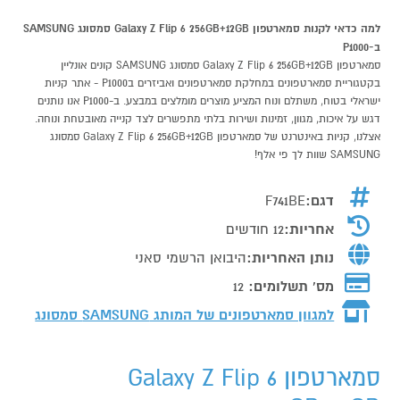
למה כדאי לקנות סמארטפון Galaxy Z Flip 6 256GB+12GB סמסונג SAMSUNG
ב-P1000
סמארטפון Galaxy Z Flip 6 256GB+12GB סמסונג SAMSUNG קונים אונליין
בקטגוריית סמארטפונים במחלקת סמארטפונים ואביזרים בP1000 - אתר קניות
ישראלי בטוח, משתלם ונוח המציע מוצרים מומלצים במבצע. ב-P1000 אנו נותנים
דגש על איכות, מגוון, זמינות ושירות בלתי מתפשרים לצד קנייה מאובטחת ונוחה.
אצלנו, קניות באינטרנט של סמארטפון Galaxy Z Flip 6 256GB+12GB סמסונג
SAMSUNG שוות לך פי אלף!
דגם:
F741BE
אחריות:
12 חודשים
נותן האחריות:
היבואן הרשמי סאני
מס' תשלומים:
12
למגוון סמארטפונים של המותג
SAMSUNG סמסונג
סמארטפון Galaxy Z Flip 6