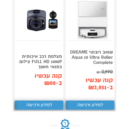
שואב רובוטי DREAME
מצלמת רכב איכותית
ש
Aqua 10 Ultra Roller
FULL HD 1080P צילום
night
Complete
בתנאי חושך
lumin
3,990
₪
קנה עכשיו
קנה 
קנה עכשיו
ב-₪88
ב-₪959
ב-₪3,851
למידע ורכישה
למידע ורכישה
ל