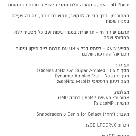
3D Photo - אפקט תמונה תלת ממדית לצפייה סוחפת בתמונות
המתורגמן -דרך חדשה לתקשר, תקשורת נוחה, מהירה ויעילה
במגוון שפות
תרגום שיחה חי - תקשורת במגוון שפות ועם כל מכשיר ללא
מחסומי שפה
מסייע צ'אט - לסמס בכל צ'אט עם תרגום לייב תיקון וניסוח
חכם של ההודעות שלכם
תצוגה:
מסך חיצוני 1600Nits 60Hz 3.4” Super Amoled
מסך מתקפל – 6.7" Dynamic Amoled
קצב רענון אדפטיבי 2600Nits 1-120Hz
מצלמה:
אחוריות: ראשית 50MP | רחבה 12MP
קדמית: F2.2 10MP
מעבד: Snapdragon 8 Gen 3 for Galaxy (4nm)
זיכרון: 12GB LPDDR5X
אחסון: 256GB