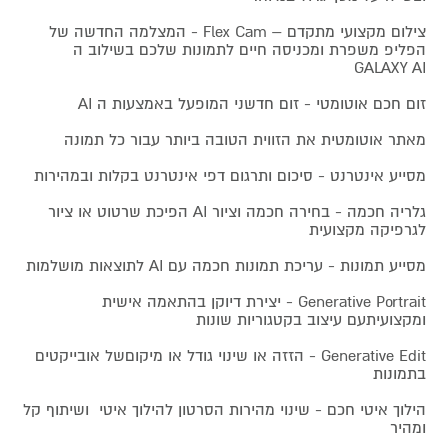
צילום מקצועי מתקדם – Flex Cam - המצלמה החדשה של
הפליפ משפרת ומכניסה חיים לתמונות שלכם בשילוב ה
GALAXY AI
זום חכם אוטומטי - זום חדשני המופעל באמצעות ה AI
מאתר אוטומטית את הזווית הטובה ביותר עבור כל תמונה
מסייע אינטרנט - סיכום ותרגום דפי אינטרנט בקלות ובמהירות
גלריה חכמה - בחירה חכמה וציור AI הפיכת שרטוט או ציור
לגרפיקה מקצועית
מסייע תמונות - עריכת תמונות חכמה עם AI לתוצאות מושלמות
Generative Portrait - יצירת דיוקן בהתאמה אישית
ומקצועיתעם עיצוב בקטגוריות שונות
Generative Edit - הזזה או שינוי גודל או מיקוםשל אובייקטים
בתמונות
הילוך איטי חכם - שינוי מהירות הסרטון להילוך איטי ושיתוף קל
ומהיר