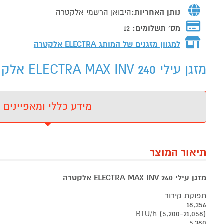
נותן האחריות:
היבואן הרשמי אלקטרה
מס' תשלומים:
12
למגוון מזגנים של המותג
ELECTRA אלקטרה
מזגן עילי ELECTRA MAX INV 240 אלקטרה אלקטרה - מידע נוסף
מידע כללי ומאפיינים
תיאור המוצר
מזגן עילי ELECTRA MAX INV 240 אלקטרה
תפוקת קירור
18,356
(5,200-21,058) BTU/h
5,380