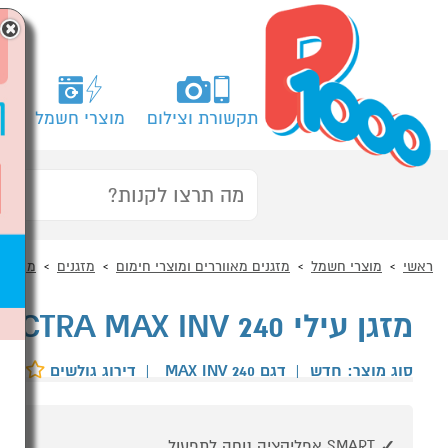
×
תקשורת וצילום
מוצרי חשמל
מח
ראשי
מוצרי חשמל
מזגנים מאווררים ומוצרי חימום
מזגנים
מזגן עי
מזגן עילי ELECTRA MAX INV 240 אלקטרה
סוג מוצר: חדש
|
דגם MAX INV 240
|
דירוג גולשים
SMART אפליקציה נוחה לתפעול