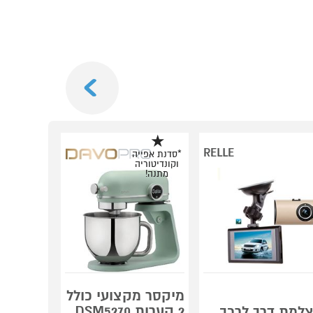
Next
RELLE
*סדנת אפייה
וקונדיטוריה
מתנה!
מיקסר מקצועי כולל
ספה נפת
2 קערות DSM5270
זוגית רא
למת דרך לרכב