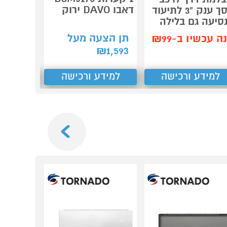
דאבו DAVO ירוק
קמ
מסך ענק "3 לתיעוד
DECOR
סיעה גם בלילה
תן הצעה מעל
קנה עכש
ה עכשיו ב-₪99
1,593
₪
ב-₪2,490
למידע ורכישה
למידע ורכישה
למידע
Next