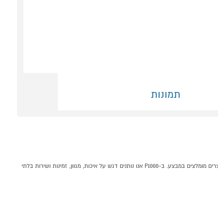
תמונות
מזגן עילי ELECTRA MAX INV 240 אלקטרה קונים אונליין בקטגוריית מזגן עילי במחלקת מזגנים מאווררים ומוצרי חימום בP1000 - אתר קניות ישראלי בטוח, משתלם ונוח המציע מוצרים מומלצים במבצע. ב-P1000 אנו נותנים דגש על איכות, מגוון, זמינות ושירות בלתי