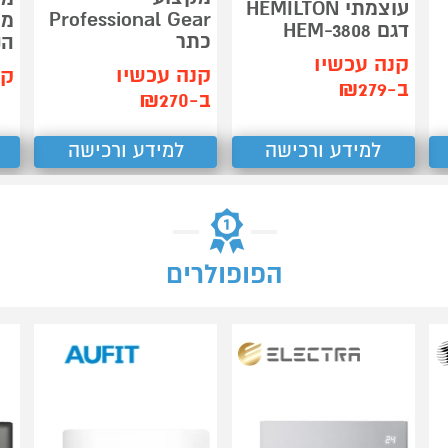
עוצמתי HEMILTON
Professional Gear
דגם HEM-3808
כתר
הנ
קנה עכשיו
קנה עכשיו
קנ
ב-₪279
ב-₪270
למידע ורכישה
למידע ורכישה
הפופולרים