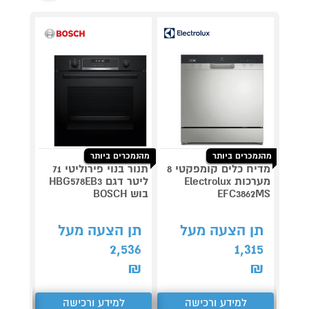
מהנמכרים ביותר
מהנמכרים ביותר
מדיח כלים קומפקטי 8
תנור בנוי פירוליטי 71
מערכות Electrolux
ליטר דגם HBG578EB3
מגהץ 
EFC3862MS
בוש BOSCH
GT306
תן הצעה מעל
תן הצעה מעל
קנה 
2,536
1,315
ב-₪579
₪
₪
למידע ורכישה
למידע ורכישה
ל