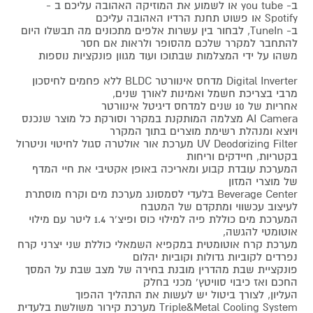
ב- you tube או לשמוע את המוזיקה האהובה עליכם ב -
Spotify או פשוט תחנת הרדיו האהובה עליכם
ב- TuneIn, לבחור בין עשרות אלפים מתכונים מה תבשלו היום
להתחבר למקרר שלכם מהסופר ולראות אם חסר
משהו על ידי המצלמות שבתוכו ועוד מגוון פונקציות נוספות
Digital Inverter מדחס אינוורטר BLDC ללא פחמים לחיסכון
מרבי בצריכת חשמל ואמינות לאורך שנים,
אחריות של 10 שנים למדחס דיגיטל אינוורטר
AI Camera מצלמה המותקנת במקרר וסורקת כל מוצר שנכנס
ויוצא ומנהלת רשימת מוצרים בתוך המקרר
UV Deodorizing Filter מערכת אור אולטרה סגול לחיטוי וניטרול
בקטריות, חיידקים וריחות
המערכת עובדת קבוע ומאריכה באופן אקטיבי את חיי המדף
של מוצרי המזון
Beverage Center בלעדי לסמסונג מערכת מים וקרח מוסתרת
לעיצוב עכשווי ומתקדם של המטבח
המערכת מים כוללת פיה למילוי כוס ופיצ'ר 1.4 ליטר עם מילוי
אוטומטי להגשה,
מערכת קרח אוטומטית במקפיא השמאלי כוללת שני יצרני קרח
נפרדים לקוביות גדולות וקוביות יהלום
פונקציית שבת מהדרין מובנת בחירה של מצב שבת על המסך
החכם ואז כיבוי סוויטץ' מכני בחלק
העליון, לצורך ביטול יש לעשות את התהליך ההפוך
Triple&Metal Cooling System מערכת קירור משולשת בלעדית