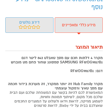
נוסף
דירוג גולשים
מידע כללי ומאפיינים
תיאור המוצר
מקרר 4 דלתות חכם עם מסך טאבלט 842 ליטר דגם
SAMSUNG RF87DG9817B1 סמסונג שחור פחם מט מוברש
דגם: RF87DG9817B1
מקרר Hub Family זה יותר ממקרר, זה מערכת בידור חכמה
עם מסך טאץ' ורמקול עוצמתי
המאפשרת לכם להיות בקשר עם המשפחה שלכם ועם הבית
שלכם מכל מקום, לשיתוף תמונות וחוויות,
לשמוע מוזיקה, לראות וידאו ולשלוט על המוצרים החכמים
שאצלכם בבית על ידי Bixby, לראות סרטונים