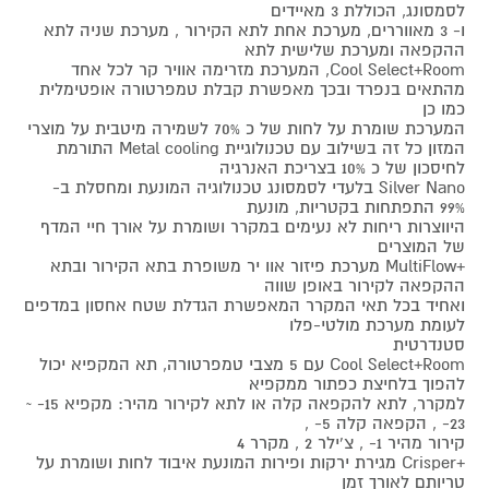
לסמסונג, הכוללת 3 מאיידים
ו- 3 מאווררים, מערכת אחת לתא הקירור , מערכת שניה לתא
ההקפאה ומערכת שלישית לתא
Cool Select+Room, המערכת מזרימה אוויר קר לכל אחד
מהתאים בנפרד ובכך מאפשרת קבלת טמפרטורה אופטימלית
כמו כן
המערכת שומרת על לחות של כ 70% לשמירה מיטבית על מוצרי
המזון כל זה בשילוב עם טכנולוגיית Metal cooling התורמת
לחיסכון של כ 10% בצריכת האנרגיה
Silver Nano בלעדי לסמסונג טכנולוגיה המונעת ומחסלת ב-
99% התפתחות בקטריות, מונעת
היווצרות ריחות לא נעימים במקרר ושומרת על אורך חיי המדף
של המוצרים
+MultiFlow מערכת פיזור אוו יר משופרת בתא הקירור ובתא
ההקפאה לקירור באופן שווה
ואחיד בכל תאי המקרר המאפשרת הגדלת שטח אחסון במדפים
לעומת מערכת מולטי-פלו
סטנדרטית
Cool Select+Room עם 5 מצבי טמפרטורה, תא המקפיא יכול
להפוך בלחיצת כפתור ממקפיא
למקרר, לתא להקפאה קלה או לתא לקירור מהיר: מקפיא 15- ~
23- , הקפאה קלה 5- ,
קירור מהיר 1- , צ'ילר 2 , מקרר 4
+Crisper מגירת ירקות ופירות המונעת איבוד לחות ושומרת על
טריותם לאורך זמן