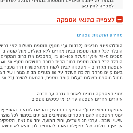
במוצר זה ייתכנו שינויים ותוספות במחירי הובלה לאזורים
לצפייה לחץ כאן
לצפייה בתנאי אספקה
מחירון התקנות ספקים
הובלה/פינוי חריגים (לרבות ע"י מנוף) תוספת תשלום לפי דרי
הובלה לכל קומה נוספת בבית מגורים ללא מעלית. מעל קומה ב' 40-50 ₪ למוצר לבן, 60-80 ₪ למקרר/מקפיא, מסכים עד 65 אינץ' בין 50-80 ₪
מסכים מ-75 אינץ' ומעלה 80-100 ₪ (במסכים אלו ברוב המקרים יידרש מנוף ותחול הוראת הובלה חריגה שלעיל. אם לא יידרש מנוף תחול תוספת הקומות כבר מהקומה הראשונה)
הובלה לכל קומה נוספת בתוך הבית כרוכה בתשלום נוסף: 40-50 ₪ למוצר לבן, 60-80 ₪ למקרר/מקפיא, מסכים עד 65 אינץ' בין 50-80 ₪, מסכים מ-75 אינץ' ומעלה 80-100 ₪.
אספקת מקררים - אספקה לבית לקוח המתאפשרת דרך מעבר בכניסה הראשית עד
באם קיים מרחק הליכה העולה על 50 מטרים מבית מגוריו של הצרכן בשל חניה מרוחקת או חוסר גישה לביתו,
תחול תוספת תשלום כעלות קומה נוספת, בהתאם למוצר (כל 50 מטרים יחשבו כקומה נוספת).
זמני האספקה נכונים לאזורים גדרה עד חדרה
איזורים אחרים אספקה עד 14 ימי עסקים נוספים
אספקת המוצרים ע"י הספקים תתבצע בהתאם לתנאים המופיעים ב
זמני האספקה להם הספקים מתחייבים מצוינים בסמוך לכל מוצר ומו
שישי ושבת , ערבי חג מועדים, וחול המועד. יחד עם זאת, הספ
אך אין ביכולתה של מפעילת האתר להתחייב לכך והיא לא תישא ב