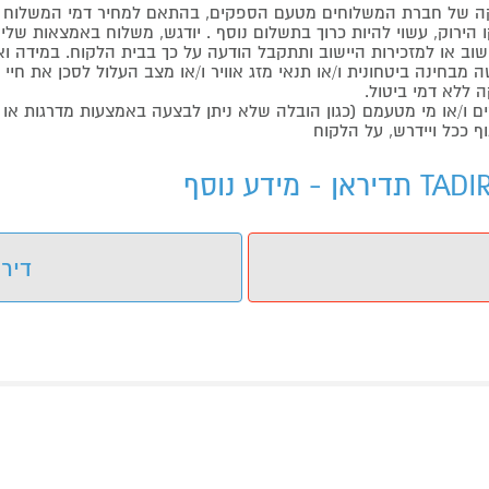
 של חברת המשלוחים מטעם הספקים, בהתאם למחיר דמי המשלוח ש
הירוק, עשוי להיות כרוך בתשלום נוסף . יודגש, משלוח באמצאות שליח
ליישוב או למזכירות היישוב ותתקבל הודעה על כך בבית הלקוח. במיד
בחינה ביטחונית ו/או תנאי מזג אוויר ו/או מצב העלול לסכן את חיי ה
 ללא דמי ביטול.
ו/או מי מטעמם (כגון הובלה שלא ניתן לבצעה באמצעות מדרגות או 
ף ככל ויידרש, על הלקוח
דירו