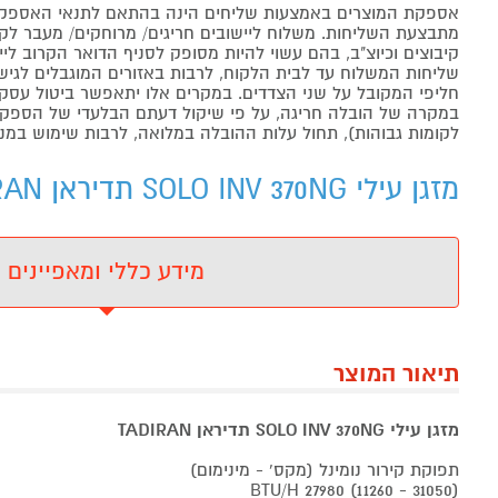
אספקת המוצרים באמצעות שליחים הינה בהתאם לתנאי האספקה
מתבצעת השליחות. משלוח ליישובים חריגים/ מרוחקים/ מעבר לקו 
קיבוצים וכיוצ"ב, בהם עשוי להיות מסופק לסניף הדואר הקרוב 
שליחות המשלוח עד לבית הלקוח, לרבות באזורים המוגבלים לגישה מ
חליפי המקובל על שני הצדדים. במקרים אלו יתאפשר ביטול עסקה
במקרה של הובלה חריגה, על פי שיקול דעתם הבלעדי של הספקים 
לקומות גבוהות), תחול עלות ההובלה במלואה, לרבות שימוש במנו
מזגן עילי SOLO INV 370NG תדיראן TADIRAN תדיראן - מידע נוסף
מידע כללי ומאפיינים
תיאור המוצר
מזגן עילי SOLO INV 370NG תדיראן TADIRAN
תפוקת קירור נומינל (מקס' - מינימום)
BTU/H 27980 (11260 - 31050)