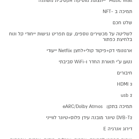
Music Wall –תצוגת מוסיקה אקטיבית משתנה
תמיכה ב -NFT
שלט חכם
לשליטה על מכשירים נוספים, עם תפריט נגישות ייחודי קל ונוח
בלחיצת כפתור
ארגונומי דק+פיקוד קולי+לחצן Netflix ייעודי
נטען ע"י תאורת החדר ו-WiFi סביבתי
חיבורים
HDMI 3
usb 2
תמיכה בתקן: eARC/Dolby Atmos
DVB-T2 טיונר מובנה עידן פלוס+טיונר לווייני
דירוג אנרגיה E