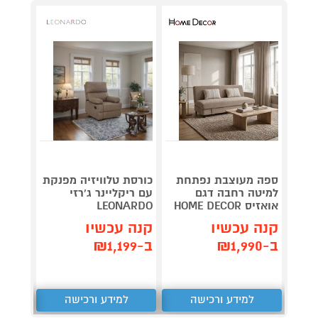
מערכת
ספה מעוצבת נפתחת
כורסת טלוויזיה מפנקת
סטריא
למיטה רחבה דגם
עם ריקליינר ג'רזי
-DU10
אואזיס HOME DECOR
LEONARDO
לבן
קנה עכשיו
קנה עכשיו
קנה 
ב-₪1,990
ב-₪1,199
ב-₪379
למידע ורכישה
למידע ורכישה
ל