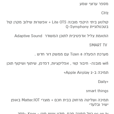
מספר ערוצי שמע
CH2
קולנוע ביתי היקפי מובנה Lite OTS + אפשרות שילוב מקרן קול
בטכנולוגיית Q-Symphony
התאמת צליל אדפטיבית לתוכן המשודר Adaptive Sound
SMART TV
מערכת הפעלה 8 Tizen עם ממשק דור חדש .
wifi מובנה- חיבור קווי , אפליקציות, דפדפן, שיתוף ושיקוף תוכן
תמיכה ב-Apple Airplay 2+
+Daily
smart things
תמיכה ושליטה מרחוק בבית חכם + מוצרי Matter/IOT באופן
ישיר ובלעדי
pc on tv כיול תמונה חכם, מידע אישי מוגן - Knox -מסך