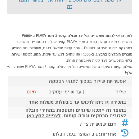
זה
למה כדאי לקנות שמשייה רגל צד עגולה קוטר 3 מטר PLAYA ב-P1000
שמשייה רגל צד עגולה קוטר 3 מטר PLAYA קונים אונליין בקטגוריית שמשיות
במחלקת ריהוט חצר וגן בP1000 - אתר קניות ישראלי בטוח, משתלם ונוח המציע
מוצרים מומלצים במבצע. ב-P1000 אנו נותנים דגש על איכות, מגוון, זמינות ושירות
בלתי מתפשרים לצד קנייה מאובטחת ונוחה.
אצלנו, קניות באינטרנט של שמשייה רגל צד עגולה קוטר 3 מטר PLAYA שוות לך פי
אלף!
אפשרויות שילוח בכפוף לתנאי אספקה
שליח
| עד 10 ימי עסקים |
חינם
במכירה זו ניתן לרכוש עד 1 בעלות משלוח אחד
במוצר זה ייתכנו שינויים ותוספות במחירי הובלה
לאזורים מרחקים וגובה קומות.
לצפייה לחץ כאן
דגם:
שמשיית צד 3
אחריות:
טיב המוצר בעת קבלתו