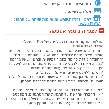
נותן האחריות:
היבואן שטיבאי
מס' תשלומים:
12
למגוון נדנדות,שמשיות ומיטות שיזוף של המותג
PLAYA פלאיה
לצפייה בתנאי אספקה
הובלות והתקנת מחסני ברזל לגינה של Garden Top:
הובלה בלבד 0 ש"ח.
דרומית לבאר שבע, אזור יהודה ושומרון, בקעת הירדן, אזור ים
המלח, אילת, מזרח ירושלים, רמת הגולן - תוספת 150 ש"ח.
*ההובלה כוללת פריקה בסמוך למשאית ובתנאי שאין מדרגות.
*במידה ולא ניתן להגיע עם הרכב עד מקום ההתקנה (מעל 10
מ') - יש לבדוק מול הספק עלות תוספת סבלות.
*התקנה (למעט אזורים חריגים) - 800 ש"ח.
*התקנת המחסן אורכת בין 4-6 שעות עבודה, בהתאם ליכולות
הטכניות (נדרשת יכולת טכנית גבוהה להרכבת המחסן).
*למי שבוחר בהרכבה, זמן האספקה יהיה עד 21 ימי עסקים.
* אין החברה אחראית על התקנות של המתקנים, המתקנים
שאנו עובדים אתם הם חיצוניים ולא עובדים של החברה. הלקוח
יכול לבחור להתקין בעצמו או להזמין מתקין מטעמו.