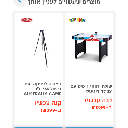
מוצרים שעשויים לעניין אותך
גריל ח
דג
חצובה לפויקה וסירי
שולחן הוקי 4 פיט עם
OG853
בישול 165 ס"מ
צג לד דיגיטלי
AUSTRALIA CAMP
קנה עכשיו
תן 
קנה עכשיו
ב-₪399
,367
ב-₪299
₪