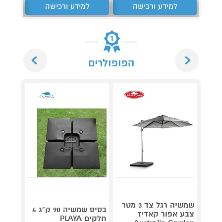
למידע ורכישה
למידע ורכישה
ל
Next
Previous
הפופולרים
שמשיה רגל צד 3 מטר
בסיס 
בסיס שמשיה 90 ק"ג 4
צבע אפור קאדיז
חלקים PLAYA