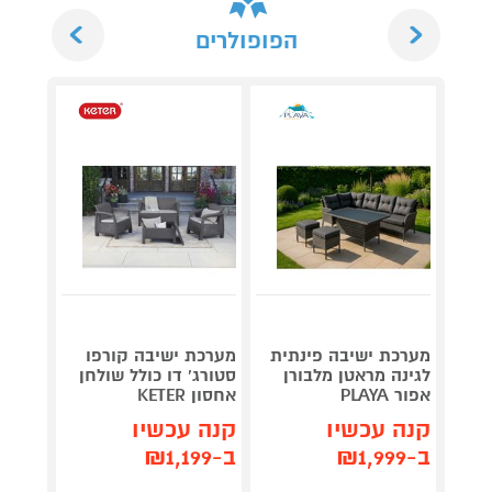
Next
Previous
הפופולרים
מערכת
מערכת ישיבה פינתית
מערכת ישיבה קורפו
מאלומי
לגינה מראטן מלבורן
סטורג' דו כולל שולחן
Garden
אפור PLAYA
אחסון KETER
Casso
קנה עכשיו
קנה עכשיו
קנה 
ב-₪1,999
ב-₪1,199
ב-₪1,990