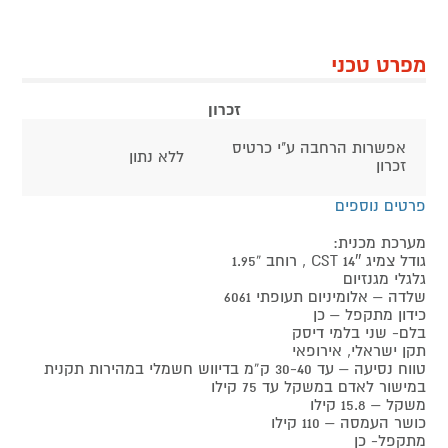
מפרט טכני
זכרון
אפשרות הרחבה ע"י כרטיס
ללא נתון
זכרון
פרטים נוספים
מערכת מכנית:
גודל צמיג 14″ CST , רוחב “1.95
גלגלי מגנזיום
שלדה – אלומיניום תעופתי 6061
כידון מתקפל – כן
בלם- שני בלמי דיסק
תקן ישראלי, אירופאי
טווח נסיעה – עד 30-40 ק”מ בדיווש חשמלי במהירות תקנית
במישור לאדם במשקל עד 75 קילו
משקל – 15.8 קילו
כושר העמסה – 110 קילו
מתקפל- כן