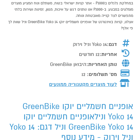
במחלקת גלגלים בP1000 - אתר קניות ישראלי בטוח, משתלם ונוח המציע מוצרים
מומלצים במבצע. ב-P1000 אנו נותנים דגש על איכות, מגוון, זמינות ושירות בלתי
מתפשרים לצד קנייה מאובטחת ונוחה.
אצלנו, קניות באינטרנט של אופניים חשמליים יוקו GreenBike Yoko 14 וניל שוות לך
פי אלף!
דגם:
Yoko 14 וניל וירוק
אחריות:
12 חודשים
נותן האחריות:
היבואן GreenBike
מס' תשלומים:
12
לעוד מוצרים מקטגוריה ממונעים
אופניים חשמליים יוקו GreenBike
Yoko 14 ונילאופניים חשמליים יוקו
GreenBike Yoko 14 וניל דגם: Yoko 14
וניל וירוק - מידע נוסף