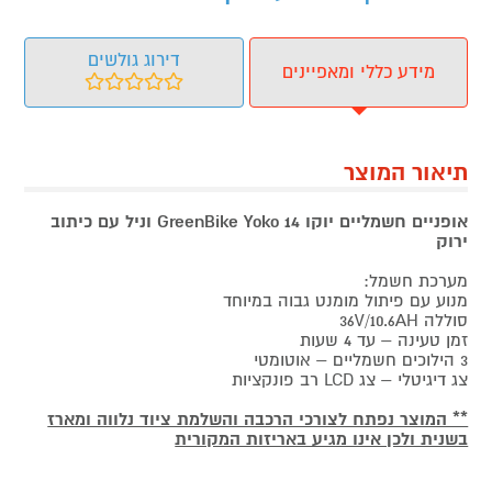
דירוג גולשים
מידע כללי ומאפיינים
תיאור המוצר
אופניים חשמליים יוקו GreenBike Yoko 14
וניל עם כיתוב
ירוק
מערכת חשמל:
מנוע עם פיתול מומנט גבוה במיוחד
סוללה 36V/10.6AH
זמן טעינה – עד 4 שעות
3 הילוכים חשמליים – אוטומטי
צג דיגיטלי – צג LCD רב פונקציות
** המוצר נפתח לצורכי הרכבה והשלמת ציוד נלווה ומארז
בשנית ולכן אינו מגיע באריזות המקורית