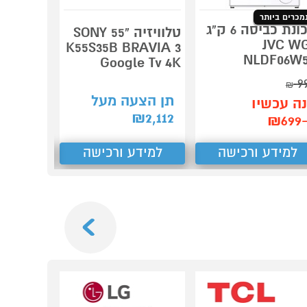
מכרים ביותר
מכונת כביסה 6 ק"ג
טלוויזיה "55 SONY
JVC W
K55S35B BRAVIA 3
מערכות 
NLDF06W
73709ZM
Google Tv 4K
9
₪
תן הצעה מעל
תן הצע
ה עכשיו
₪
2,081
₪
2,112
₪6
למידע ורכישה
למידע ורכישה
למידע
Next