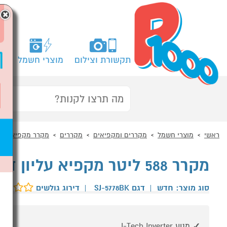
×
תקשורת וצילום
מוצרי חשמל
מח
ראשי
מוצרי חשמל
מקררים ומקפיאים
מקררים
מקרר מקפיא עליו
מקרר 588 ליטר מקפיא עליון דגם SHARP SJ-5778BK שארפ
סוג מוצר: חדש
|
דגם SJ-5778BK
|
דירוג גולשים
מנוע J-Tech Inverter