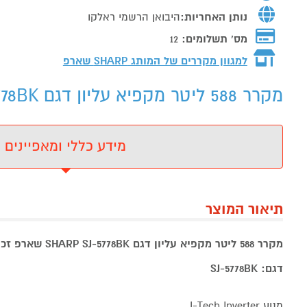
נותן האחריות:
היבואן הרשמי ראלקו
מס' תשלומים:
12
למגוון מקררים של המותג
SHARP שארפ
מקרר 588 ליטר מקפיא עליון דגם SHARP SJ-5778BK שארפ - מידע נוסף
מידע כללי ומאפיינים
תיאור המוצר
מקרר 588 ליטר מקפיא עליון דגם SHARP SJ-5778BK שארפ זכוכית שחורה
דגם: SJ-5778BK
מנוע J-Tech Inverter