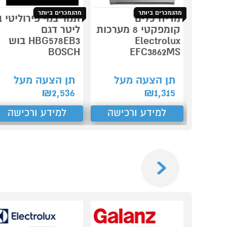
מהנמכרים ביותר
מהנמכרים ביותר
מדיח כלים
תנור ב
קומפקטי 8 מערכות
ליטר דגם
Electrolux
HBG578EB3 בוש
BOSCH
EFC3862MS
תן הצעה מעל
תן הצעה מעל
₪
2,536
₪
1,315
למידע ורכישה
למידע ורכישה
Previous