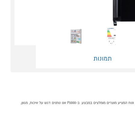
תמונות
מקרר 588 ליטר מקפיא עליון דגם SHARP SJ-5778BK שארפ קונים אונליין בקטגוריית מקרר מקפיא עליון במחלקת מקררים ומקפיאים בP1000 - אתר קניות ישראלי בטוח, משתלם ונוח המציע מוצרים מומלצים במבצע. ב-P1000 אנו נותנים דגש על איכות, מגוון,