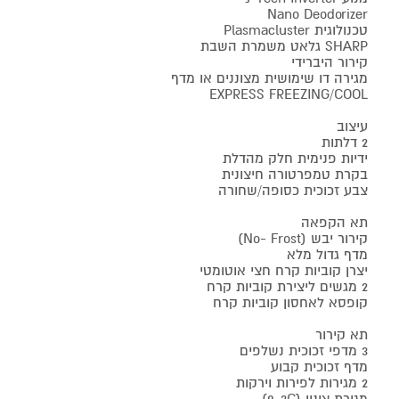
Nano Deodorizer
טכנולוגית Plasmacluster
SHARP גלאט משמרת השבת
קירור היברידי
מגירה דו שימושית מצוננים או מדף
EXPRESS FREEZING/COOL
עיצוב
2 דלתות
ידיות פנימית חלק מהדלת
בקרת טמפרטורה חיצונית
צבע זכוכית כסופה/שחורה
תא הקפאה
קירור יבש (No- Frost)
מדף גדול מלא
יצרן קוביות קרח חצי אוטומטי
2 מגשים ליצירת קוביות קרח
קופסא לאחסון קוביות קרח
תא קירור
3 מדפי זכוכית נשלפים
מדף זכוכית קבוע
2 מגירות לפירות וירקות