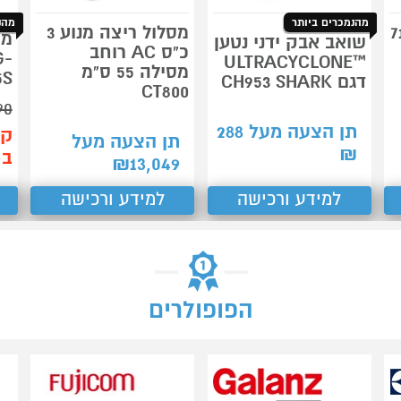
מהנמכרים ביותר
מהנ
נוי פירוליטי 71
מסלול ריצה מנוע 3
שואב אבק ידני נטען
כ"ס AC רוחב
G-
™ULTRACYCLONE
מסילה 55 ס"מ
5S
דגם CH953 SHARK
CT800
90
תן הצעה מעל
288
קנ
תן הצעה מעל
₪
ב-99
₪
13,049
למידע ורכישה
למידע ורכישה
הפופולרים