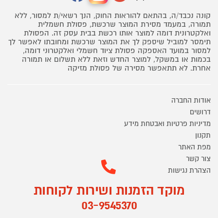
קונה נכבד/ה, בהתאם להוראות החוק, הנך רשאי/ת למסור, ללא
תמורה, במעמד מסירת המוצר שרכשת, פסולת חשמלית
ואלקטרונית דומה למוצר אותו רכשת בבית עסק זה. הפסולת
תימסר למוביל שיספק לך את המוצר שרכשת ומחובתו לאפשר לך
למסור במועד האספקה פסולת ציוד חשמלי ואלקטרוני דומה,
בכמות או במשקל, למוצר החדש וזאת ללא תשלום או תמורה
אחרת. לא תתאפשר מסירה של פסולת מזיקה
אודות החברה
דרושים
מדיניות פרטיות ואבטחת מידע
תקנון
מפת האתר
צור קשר
הצהרת נגישות
מוקד הזמנות ושירות לקוחות
03-9545370