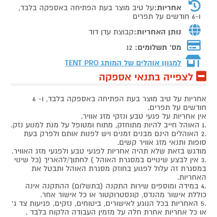
אחריות:
על טיב מוצר בעת הפתיחה באספקה בלבד,
ו-6 חודשים על תפרים
נותן האחריות:
קבוצת עדן דוד
מס' תשלומים:
12
למגוון אוהלים של המותג
TENT PRO
לצפייה בתנאי אספקה
אחריות על טיב מוצר בעת הפתיחה באספקה בלבד, ו- 6
חודשים על תפרים.
אין אחריות על פגעי טבע ונזקי מזג אוויר.
.1 האוהל חייב להיות מתוחזק, מתוח ומטופל על מנת למנוע נזק.
.2 האוהלים הינם מבנים זמנים ויש לפנות אותם ולפרק בעת
סופות ותנאי מזג אוויר קשים.
מודגש בזאת שלא תהיה אחריות לפגעי טבע ולפגעי מזג האוויר.
.3 אין לבצע שינויים במסגרת האוהל ) לחתוך/להאריך (כל שינוי
במסגרת זה עלול לפגוע בחוזק מסגרת האוהל ותבטל את
האחריות.
.4 במידה ומוספים שירות התקנה (בתשלום) ההתקנה אינה
כוללת אישור מהנדס, קונסטרוקטור או כל אישור אחר.
.5 האחריות בכל הנוגע לאישורים, ביטוחים, נזקים, פגיעות צד ג'
או כל אחריות אחרת חלה על מזמין העבודה הלקוח בלבד .