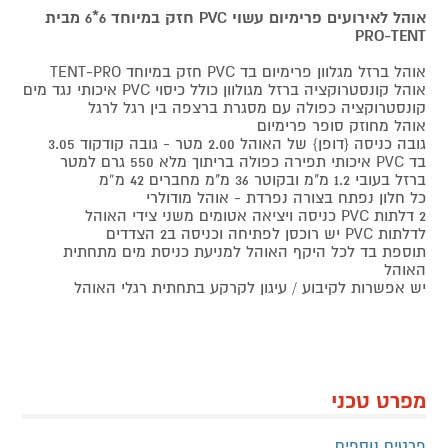
אוהל לאירועים פרימיום עשוי PVC חזק במיוחד
6*6
מבית
PRO-TENT
אוהל ברזל מגלוון פרימיום בד PVC חזק במיוחד TENT-PRO
אוהל קונסטרוקציה ברזל מגולוון כולל כיסוי PVC איכותי נגד מים
קונסטרוקציה כפולה עם מסגרת ברצפה בין רגל לרגל
אוהל מחוזק סופר פרימיום
גובה כניסה {דופן} של האוהל 2.00 מטר - גובה קודקוד 3.05
בד PVC איכותי תפירה כפולה בריתוך מלא 550 גרם למטר
ברזל בעובי 1.2 מ"מ ובקוטר 36 מ"מ מחברים 42 מ”מ
כל חלון נפתח בצורה נפרדת - אוהל מודולרי
2 דלתות PVC כניסה ויציאה אטומים משני צידי האוהל
לדלתות PVC יש רוכסן לפתיחה וכניסה ב2 הצדדים
תוספת בד לכל היקף האוהל למניעת כניסת מים מתחתית
האוהל
יש אפשרות לקיבוע / עיגון לקרקע בתחתית רגלי האוהל
מפרט טכני
פרטים נוספים