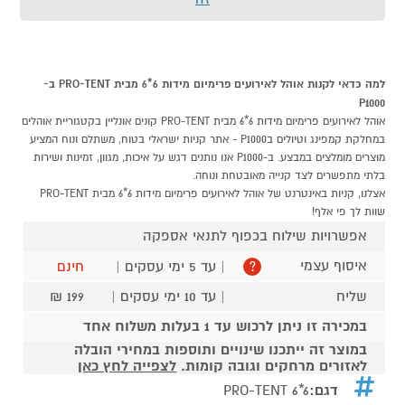
למה כדאי לקנות אוהל לאירועים פרימיום מידות 6*6 מבית PRO-TENT ב-
P1000
אוהל לאירועים פרימיום מידות 6*6 מבית PRO-TENT קונים אונליין בקטגוריית אוהלים
במחלקת קמפינג וטיולים בP1000 - אתר קניות ישראלי בטוח, משתלם ונוח המציע
מוצרים מומלצים במבצע. ב-P1000 אנו נותנים דגש על איכות, מגוון, זמינות ושירות
בלתי מתפשרים לצד קנייה מאובטחת ונוחה.
אצלנו, קניות באינטרנט של אוהל לאירועים פרימיום מידות 6*6 מבית PRO-TENT
שוות לך פי אלף!
אפשרויות שילוח בכפוף לתנאי אספקה
איסוף עצמי
| עד 5 ימי עסקים |
חינם
?
שליח
| עד 10 ימי עסקים |
199 ₪
במכירה זו ניתן לרכוש עד 1 בעלות משלוח אחד
במוצר זה ייתכנו שינויים ותוספות במחירי הובלה
לאזורים מרחקים וגובה קומות.
לצפייה לחץ כאן
דגם:
PRO-TENT 6*6