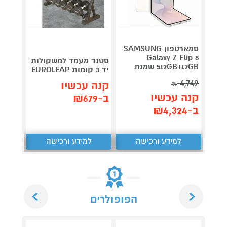
סמארטפון SAMSUNG
מצלמת
Galaxy Z Flip 8
סטנד מעמד למשקולות
512GB+12GB שמנת
יד 3 קומות EUROLEAP
גם בל
4,749
קנה עכשיו
₪
קנה 
קנה עכשיו
ב-₪679
ב-₪99
ב-₪4,324
למידע ורכישה
למידע ורכישה
ל
Next
Previous
הפופולרים