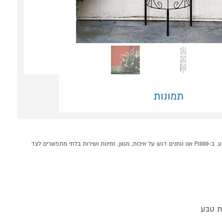
תמונות
רשת לצמחים מטפסים דגם מנטה להסתרת צינורות מים קונים אונליין בקטגוריית גינון במחלקת גינון בP1000 - אתר קניות ישראלי בטוח, משתלם ונוח המציע מוצרים מומלצים במבצע. ב-P1000 אנו נותנים דגש על איכות, מגוון, זמינות ושירות בלתי מתפשרים לצד
ת טבע