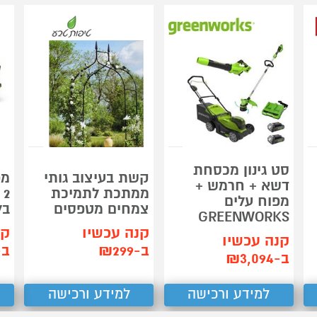
סט גינון מכסחת
קשת בעיצוב גותי
מפ
דשא + חרמש +
ממתכת לתמיכת
מפוח עלים
צמחים מטפסים
בלבד 
GREENWORKS
קנה עכשיו
קנ
קנה עכשיו
ב-₪299
ב-99
ב-₪3,094
למידע ורכישה
למידע ורכישה